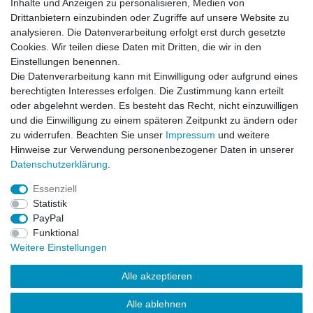
Inhalte und Anzeigen zu personalisieren, Medien von
WIRC Diff Case GT4E Front-
WIRC Shock Absorber
Drittanbietern einzubinden oder Zugriffe auf unsere Website zu
Rear - GT4 Front Aluminium
Spring Plate Stoßdämpfer
Diff Gehäuse
Federplatte Alu 4er Set
analysieren. Die Datenverarbeitung erfolgt erst durch gesetzte
UVP 139,99 €
UVP 23,99 €
Cookies. Wir teilen diese Daten mit Dritten, die wir in den
129,99 € *
22,99 € *
Einstellungen benennen.
1
Pack
Artikel anzeigen
Die Datenverarbeitung kann mit Einwilligung oder aufgrund eines
Artikel anzeigen
berechtigten Interesses erfolgen. Die Zustimmung kann erteilt
*
inkl. ges. MwSt.
zzgl.
oder abgelehnt werden. Es besteht das Recht, nicht einzuwilligen
Versandkosten
*
inkl. ges. MwSt.
zzgl.
Versandkosten
und die Einwilligung zu einem späteren Zeitpunkt zu ändern oder
zu widerrufen. Beachten Sie unser
Impressum
und weitere
Hinweise zur Verwendung personenbezogener Daten in unserer
Daten­schutz­erklärung
.
Essenziell
Statistik
Impressum
Daten­schutz­erklärung
AGB
PayPal
Funktional
Weitere Einstellungen
Widerrufs­recht
Kontakt
Vertrag widerrufen
Alle akzeptieren
Alle ablehnen
© Copyright 2026 | Alle Rechte vorbehalten.