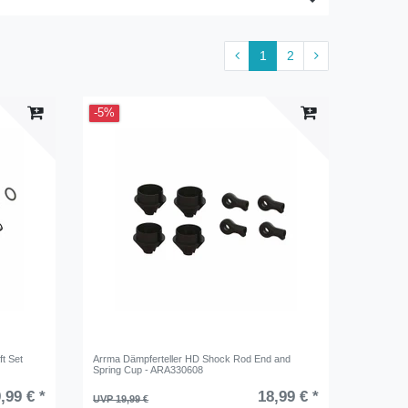
1
2
-5%
t Set
Arrma Dämpferteller HD Shock Rod End and
Spring Cup - ARA330608
,99 € *
18,99 € *
UVP 19,99 €