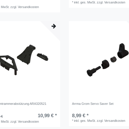
*
inkl. ges. MwSt.
zzgl.
Versandkosten
. MwSt.
zzgl.
Versandkosten
ontrammerabstützung ARA320521
Arrma Grom Servo Saver Set
10,99 € *
8,99 € *
 €
*
inkl. ges. MwSt.
zzgl.
Versandkosten
. MwSt.
zzgl.
Versandkosten