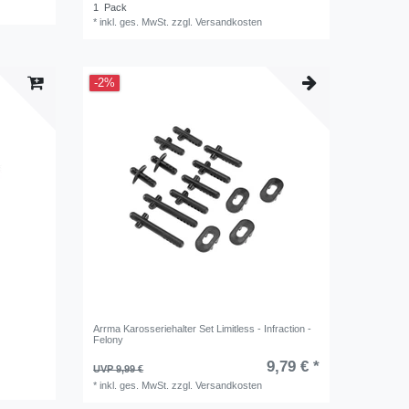
1
Pack
*
inkl. ges. MwSt.
zzgl.
Versandkosten
-2%
Arrma Karosseriehalter Set Limitless - Infraction -
Felony
9,79 € *
UVP 9,99 €
*
inkl. ges. MwSt.
zzgl.
Versandkosten