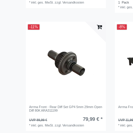
*
inkl. ges. MwSt.
zzgl.
Versandkosten
1
Pack
*
inkl. ges
-11%
-8%
Arrma Front - Rear Diff Set GP4 5mm 29mm Open
Arrma Fr
Diff 80K ARA311199
79,99 € *
UVP 89,99 €
UVP 11,99
*
inkl. ges. MwSt.
zzgl.
Versandkosten
*
inkl. ges