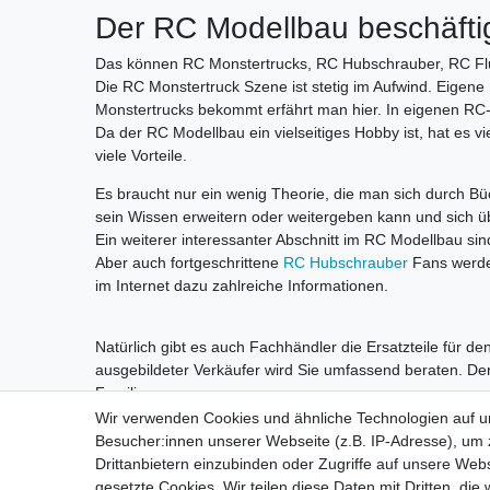
Der RC Modellbau beschäftigt
Das können RC Monstertrucks, RC Hubschrauber, RC Flu
Die RC Monstertruck Szene ist stetig im Aufwind. Eigene
Monstertrucks bekommt erfährt man hier. In eigenen RC
Da der RC Modellbau ein vielseitiges Hobby ist, hat es 
viele Vorteile.
Es braucht nur ein wenig Theorie, die man sich durch 
sein Wissen erweitern oder weitergeben kann und sich üb
Ein weiterer interessanter Abschnitt im RC Modellbau s
Aber auch fortgeschrittene
RC Hubschrauber
Fans werden
im Internet dazu zahlreiche Informationen.
Natürlich gibt es auch Fachhändler die Ersatzteile für de
ausgebildeter Verkäufer wird Sie umfassend beraten. 
Familie.
Wir verwenden Cookies und ähnliche Technologien auf 
Besucher:innen unserer Webseite (z.B. IP-Adresse), um z
Drittanbietern einzubinden oder Zugriffe auf unsere Webs
gesetzte Cookies. Wir teilen diese Daten mit Dritten, die