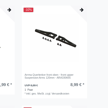
-10%
Arrma Querlenker front oben - front upper
Suspension Arms 120mm - ARA330655
,99 € *
8,99 € *
UVP 9,99 €
1
Paar
*
inkl. ges. MwSt.
zzgl.
Versandkosten