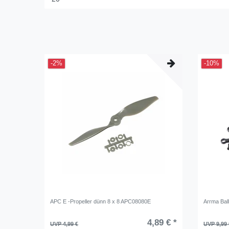
-2%
-10%
APC E -Propeller dünn 8 x 8 APC08080E
Arrma Bal
4,89 € *
UVP 4,99 €
UVP 9,99 