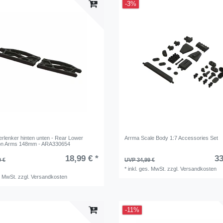
-3%
rlenker hinten unten - Rear Lower
Arrma Scale Body 1:7 Accessories Set
on Arms 148mm - ARA330654
18,99 € *
33
9 €
UVP 34,99 €
*
inkl. ges. MwSt.
zzgl.
Versandkosten
. MwSt.
zzgl.
Versandkosten
-11%