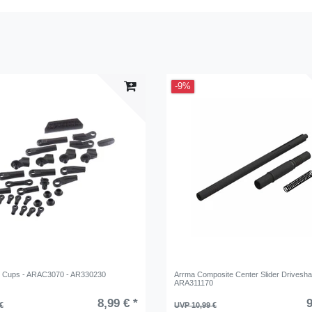
-9%
l Cups - ARAC3070 - AR330230
Arrma Composite Center Slider Driveshaf
ARA311170
8,99 € *
9
€
UVP 10,99 €