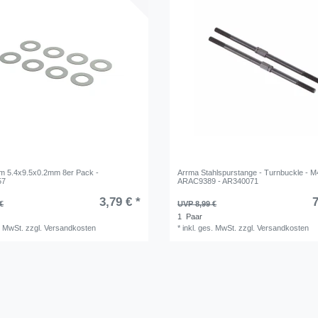
m 5.4x9.5x0.2mm 8er Pack -
Arrma Stahlspurstange - Turnbuckle - 
57
ARAC9389 - AR340071
3,79 € *
7
€
UVP 8,99 €
1
Paar
. MwSt.
zzgl.
Versandkosten
*
inkl. ges. MwSt.
zzgl.
Versandkosten