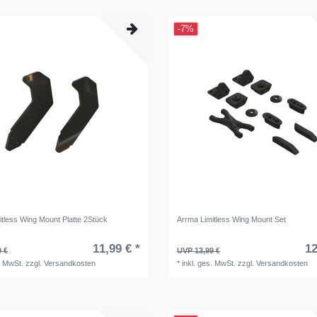
-7%
itless Wing Mount Platte 2Stück
Arrma Limitless Wing Mount Set
11,99 € *
12
9 €
UVP 13,99 €
. MwSt.
zzgl.
Versandkosten
*
inkl. ges. MwSt.
zzgl.
Versandkosten