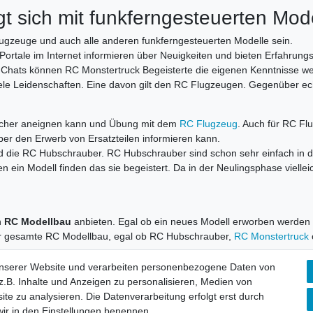
 sich mit funkferngesteuerten Model
gzeuge und auch alle anderen funkferngesteuerten Modelle sein.
 Portale im Internet informieren über Neuigkeiten und bieten Erfahru
-Chats können RC Monstertruck Begeisterte die eigenen Kenntnisse we
viele Leidenschaften. Eine davon gilt den RC Flugzeugen. Gegenüber e
Bücher aneignen kann und Übung mit dem
RC Flugzeug
. Auch für RC Fl
er den Erwerb von Ersatzteilen informieren kann.
ind die RC Hubschrauber. RC Hubschrauber sind schon sehr einfach in 
 ein Modell finden das sie begeistert. Da in der Neulingsphase vielleic
n
RC Modellbau
anbieten. Egal ob ein neues Modell erworben werden mö
Der gesamte RC Modellbau, egal ob RC Hubschrauber,
RC Monstertruck
unserer Website und verarbeiten personenbezogene Daten von
.B. Inhalte und Anzeigen zu personalisieren, Medien von
ite zu analysieren. Die Datenverarbeitung erfolgt erst durch
 wir in den Einstellungen benennen.