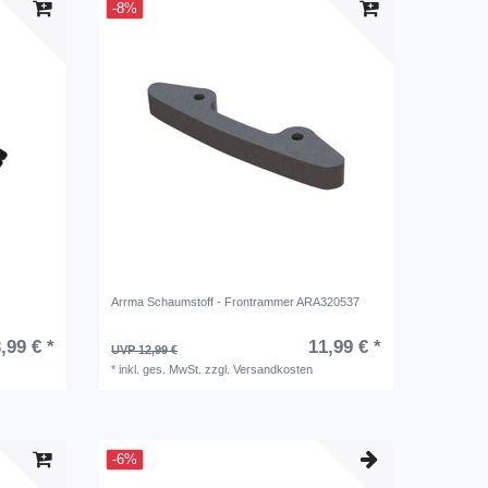
-8%
Arrma Schaumstoff - Frontrammer ARA320537
,99 € *
11,99 € *
UVP 12,99 €
*
inkl. ges. MwSt.
zzgl.
Versandkosten
-6%