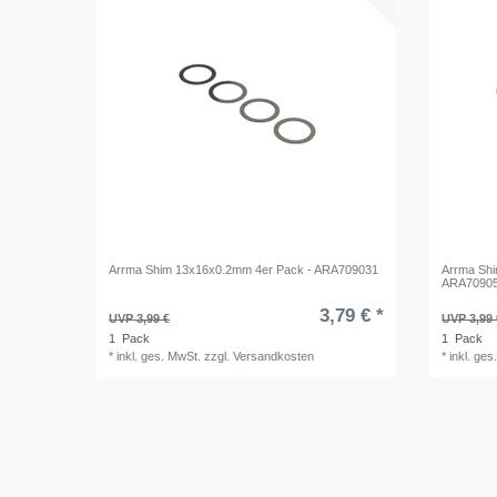
Arrma Shim 13x16x0.2mm 4er Pack - ARA709031
Arrma Shi
ARA7090
3,79 € *
UVP 3,99 €
UVP 3,99 
1
Pack
1
Pack
*
inkl. ges. MwSt.
zzgl.
Versandkosten
*
inkl. ges