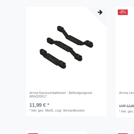
-8%
Arrma Karosseriepfosten - Befestigungsset
Arrma Lim
ARA320517
11,99 € *
UVP 12,9
*
inkl. ges. MwSt.
zzgl.
Versandkosten
*
inkl. ges