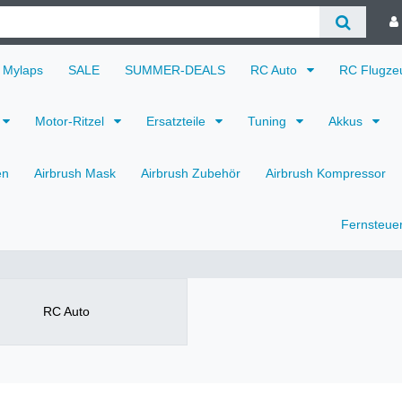
Mylaps
SALE
SUMMER-DEALS
RC Auto
RC Flugz
Motor-Ritzel
Ersatzteile
Tuning
Akkus
en
Airbrush Mask
Airbrush Zubehör
Airbrush Kompressor
Fernsteue
RC Auto