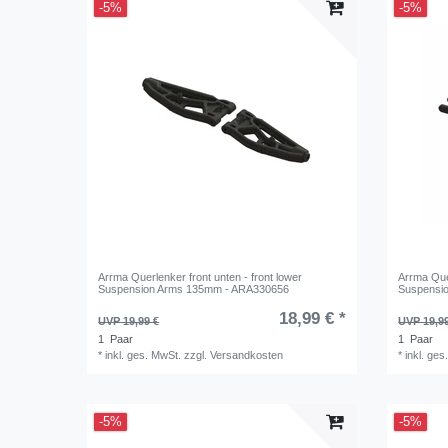
-5%
-5%
Arrma Querlenker front unten - front lower
Arrma Que
Suspension Arms 135mm - ARA330656
Suspensi
18,99 € *
UVP 19,99 €
UVP 19,9
1
Paar
1
Paar
*
inkl. ges. MwSt.
zzgl.
Versandkosten
*
inkl. ges
-5%
-5%