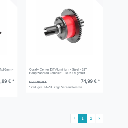
M4x95mm -
Corally Center Diff Aluminium - Steel - 52T
Hauptzahnrad komplett - 100K Oil gefüllt
,99 € *
74,99 € *
UVP 79,99 €
*
inkl. ges. MwSt.
zzgl.
Versandkosten
1
2