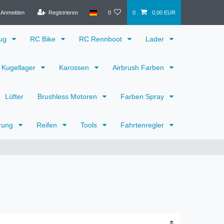
Anmelden
Registrieren
0
0
0,00 EUR
eug
RC Bike
RC Rennboot
Lader
Kugellager
Karossen
Airbrush Farben
Lüfter
Brushless Motoren
Farben Spray
rung
Reifen
Tools
Fahrtenregler