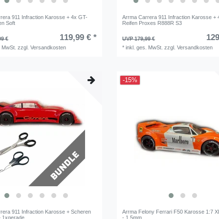
rera 911 Infraction Karosse + 4x GT-
Arrma Carrera 911 Infraction Karosse +
en Soft
Reifen Proxes R888R S3
119,99 € *
129
99 €
UVP 179,99 €
. MwSt.
zzgl.
Versandkosten
*
inkl. ges. MwSt.
zzgl.
Versandkosten
-15%
rera 911 Infraction Karosse + Scheren
Arrma Felony Ferrari F50 Karosse 1:7
+ 1xgerade
- 1,5mm