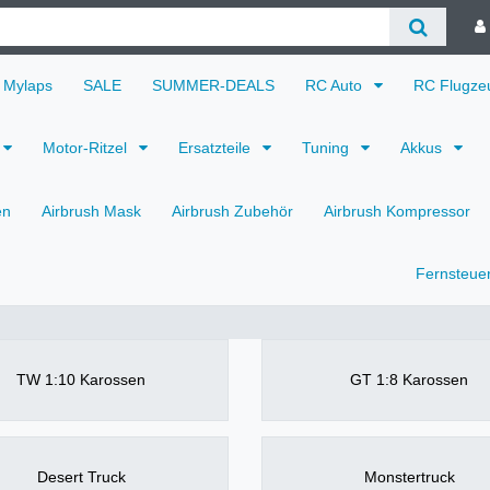
Mylaps
SALE
SUMMER-DEALS
RC Auto
RC Flugz
Motor-Ritzel
Ersatzteile
Tuning
Akkus
en
Airbrush Mask
Airbrush Zubehör
Airbrush Kompressor
Fernsteue
TW 1:10 Karossen
GT 1:8 Karossen
Desert Truck
Monstertruck