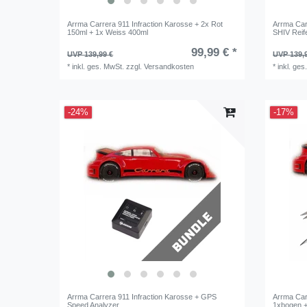
Arrma Carrera 911 Infraction Karosse + 2x Rot
Arrma Car
150ml + 1x Weiss 400ml
SHIV Reif
99,99 € *
UVP 139,99 €
UVP 139,
*
inkl. ges. MwSt.
zzgl.
Versandkosten
*
inkl. ges
-24%
-17%
Arrma Carrera 911 Infraction Karosse + GPS
Arrma Car
Speed Analyzer
1xbogen 