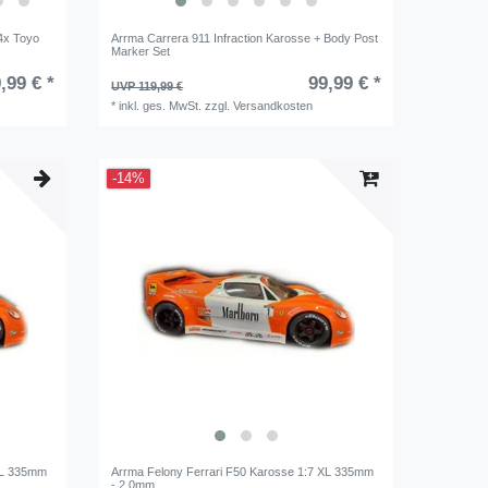
 4x Toyo
Arrma Carrera 911 Infraction Karosse + Body Post
Marker Set
,99 € *
99,99 € *
UVP 119,99 €
*
inkl. ges. MwSt.
zzgl.
Versandkosten
-14%
 XL 335mm
Arrma Felony Ferrari F50 Karosse 1:7 XL 335mm
- 2,0mm