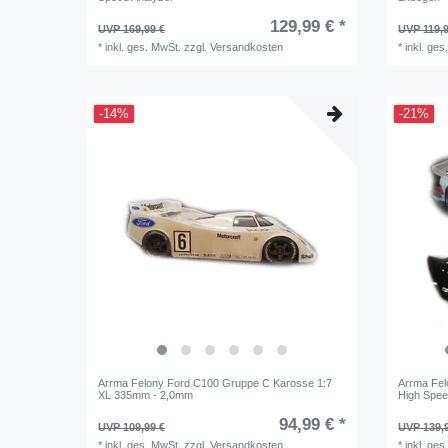
129,99 € *
UVP 169,99 €
UVP 119,9
*
inkl. ges. MwSt.
zzgl.
Versandkosten
*
inkl. ges
-14%
-21%
Arrma Felony Ford C100 Gruppe C Karosse 1:7
Arrma Fel
XL 335mm - 2,0mm
High Spee
94,99 € *
UVP 109,99 €
UVP 139,
*
inkl. ges. MwSt.
zzgl.
Versandkosten
*
inkl. ges