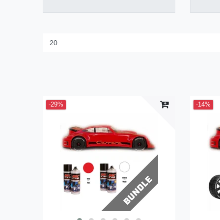
-29%
-14%