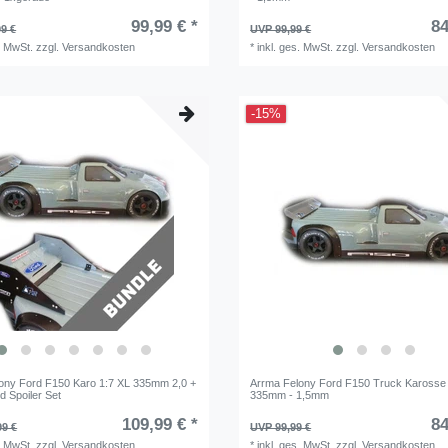
99,99 € *
84
9 €
UVP 99,99 €
. MwSt.
zzgl.
Versandkosten
*
inkl. ges. MwSt.
zzgl.
Versandkosten
-15%
ony Ford F150 Karo 1:7 XL 335mm 2,0 +
Arrma Felony Ford F150 Truck Karosse
d Spoiler Set
335mm - 1,5mm
109,99 € *
84
99 €
UVP 99,99 €
. MwSt.
zzgl.
Versandkosten
*
inkl. ges. MwSt.
zzgl.
Versandkosten