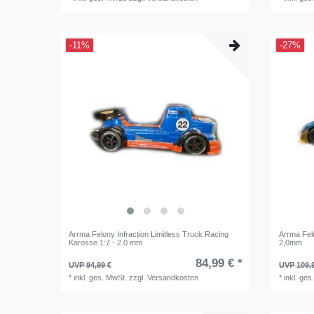
-11%
-27%
Arrma Felony Infraction Limitless Truck Racing
Arrma Fel
Karosse 1:7 - 2.0 mm
2,0mm
84,99 € *
UVP 94,99 €
UVP 109,
*
inkl. ges. MwSt.
zzgl.
Versandkosten
*
inkl. ges