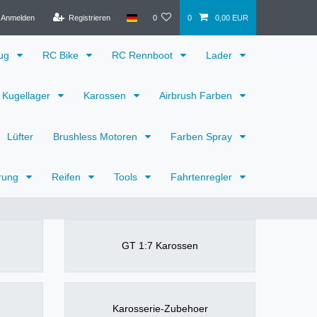
Anmelden
Registrieren
0
0
0,00 EUR
eug
RC Bike
RC Rennboot
Lader
Kugellager
Karossen
Airbrush Farben
Lüfter
Brushless Motoren
Farben Spray
rung
Reifen
Tools
Fahrtenregler
GT 1:7 Karossen
Karosserie-Zubehoer