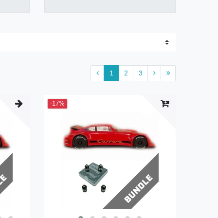
1
2
3
-17%