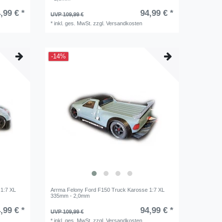
,99 € *
94,99 € *
UVP 109,99 €
*
inkl. ges. MwSt.
zzgl.
Versandkosten
-14%
 1:7 XL
Arrma Felony Ford F150 Truck Karosse 1:7 XL
335mm - 2,0mm
,99 € *
94,99 € *
UVP 109,99 €
*
inkl. ges. MwSt.
zzgl.
Versandkosten