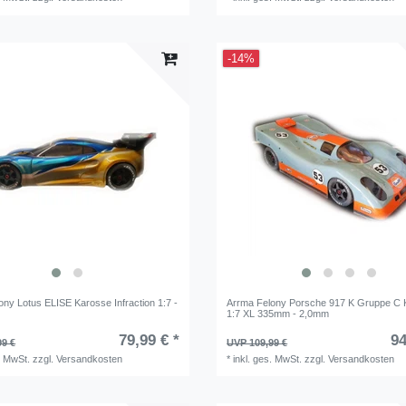
-14%
ony Lotus ELISE Karosse Infraction 1:7 -
Arrma Felony Porsche 917 K Gruppe C 
1:7 XL 335mm - 2,0mm
79,99 € *
94
99 €
UVP 109,99 €
. MwSt.
zzgl.
Versandkosten
*
inkl. ges. MwSt.
zzgl.
Versandkosten