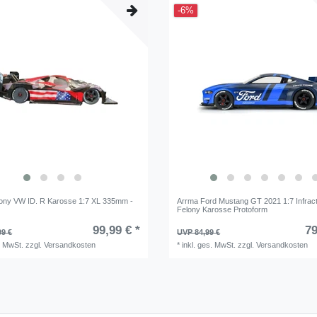
-6%
ony VW ID. R Karosse 1:7 XL 335mm -
Arrma Ford Mustang GT 2021 1:7 Infract
Felony Karosse Protoform
99,99 € *
79
99 €
UVP 84,99 €
. MwSt.
zzgl.
Versandkosten
*
inkl. ges. MwSt.
zzgl.
Versandkosten