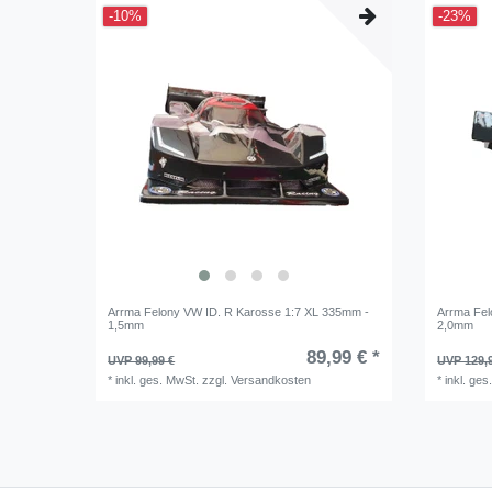
-10%
-23%
Arrma Felony VW ID. R Karosse 1:7 XL 335mm -
Arrma Fel
1,5mm
2,0mm
89,99 € *
UVP 99,99 €
UVP 129,
*
inkl. ges. MwSt.
zzgl.
Versandkosten
*
inkl. ges