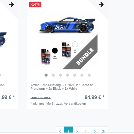
-14%
ion -
Arrma Ford Mustang GT 2021 1:7 Karosse
Protoform + 2x Black + 1x White
,99 € *
94,99 € *
UVP 109,99 €
*
inkl. ges. MwSt.
zzgl.
Versandkosten
1
2
3