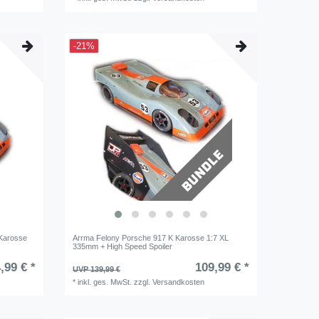
-21%
Karosse
Arrma Felony Porsche 917 K Karosse 1:7 XL
335mm + High Speed Spoiler
,99 € *
109,99 € *
UVP 139,99 €
*
inkl. ges. MwSt.
zzgl.
Versandkosten