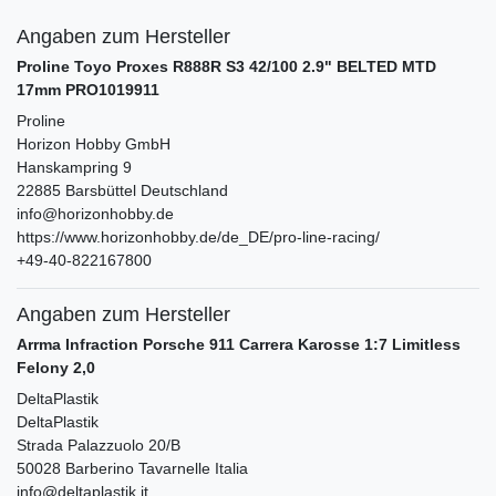
Angaben zum Hersteller
Proline Toyo Proxes R888R S3 42/100 2.9" BELTED MTD
17mm PRO1019911
Proline
Horizon Hobby GmbH
Hanskampring
9
22885
Barsbüttel
Deutschland
info@horizonhobby.de
https://www.horizonhobby.de/de_DE/pro-line-racing/
+49-40-822167800
Angaben zum Hersteller
Arrma Infraction Porsche 911 Carrera Karosse 1:7 Limitless
Felony 2,0
DeltaPlastik
DeltaPlastik
Strada Palazzuolo
20/B
50028
Barberino Tavarnelle
Italia
info@deltaplastik.it