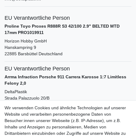
EU Verantwortliche Person
Proline Toyo Proxes R888R S3 42/100 2.9" BELTED MTD
17mm PRO1019911
Horizon Hobby GmbH
Hanskampring
9
22885
Barsbüttel
Deutschland
EU Verantwortliche Person
Arrma Infraction Porsche 911 Carrera Karosse 1:7 Limitless
Felony 2,0
DeltaPlastik
Strada Palazzuolo
20/B
50028
Barberino Tavarnelle
Italia
Wir verwenden Cookies und ähnliche Technologien auf unserer
info@deltaplastik.it
Website und verarbeiten personenbezogene Daten von
Besucher:innen unserer Webseite (z.B. IP-Adresse), um z.B.
Inhalte und Anzeigen zu personalisieren, Medien von
Zubehör
Drittanbietern einzubinden oder Zugriffe auf unsere Website zu