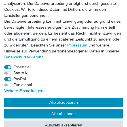
analysieren. Die Datenverarbeitung erfolgt erst durch gesetzte
Cookies. Wir teilen diese Daten mit Dritten, die wir in den
-13%
Lexanfarbe Smoke Spraydose 150 ml
Einstellungen benennen.
Scheibentöner
Die Datenverarbeitung kann mit Einwilligung oder aufgrund eines
6,99 € *
UVP 7,99 €
berechtigten Interesses erfolgen. Die Zustimmung kann erteilt
In den Warenkorb
oder abgelehnt werden. Es besteht das Recht, nicht einzuwilligen
und die Einwilligung zu einem späteren Zeitpunkt zu ändern oder
*
inkl. ges. MwSt.
zzgl.
Versandkosten
zu widerrufen. Beachten Sie unser
Impressum
und weitere
Hinweise zur Verwendung personenbezogener Daten in unserer
Daten­schutz­erklärung
.
Essenziell
Statistik
Impressum
Daten­schutz­erklärung
AGB
PayPal
Funktional
Weitere Einstellungen
Widerrufs­recht
Kontakt
Vertrag widerrufen
Alle akzeptieren
Alle ablehnen
© Copyright 2026 | Alle Rechte vorbehalten.
Auswahl akzeptieren