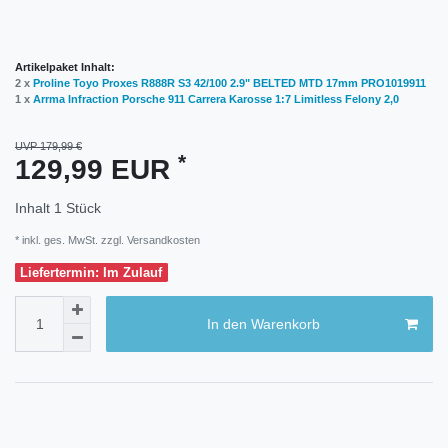
Artikelpaket Inhalt:
2 x
Proline Toyo Proxes R888R S3 42/100 2.9" BELTED MTD 17mm PRO1019911
1 x
Arrma Infraction Porsche 911 Carrera Karosse 1:7 Limitless Felony 2,0
UVP 179,99 €
*
129,99 EUR
Inhalt
1
Stück
* inkl. ges. MwSt. zzgl.
Versandkosten
Liefertermin: Im Zulauf
In den Warenkorb