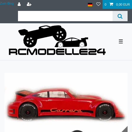
Zum Blog
0
0,00 EUR
☰