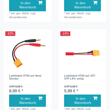
In den
In den
Warenkorb
Warenkorb
*
inkl. ges. MwSt.
zzgl.
*
inkl. ges. MwSt.
zzgl.
Versandkosten
Versandkosten
-10%
-14%
Ladekabel XT60 auf 4mm
Ladekabel XT60 auf JST-
Stecker
SYP LiPo seitig
UVP 9,99 €
UVP 6,99 €
8,99 € *
5,99 € *
In den
In den
Warenkorb
Warenkorb
*
inkl. ges. MwSt.
zzgl.
*
inkl. ges. MwSt.
zzgl.