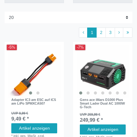
1
2
3
-5%
-7%
Adapter IC3 am ESC auf IC5
Gens ace iMars D1000 Plus
am LiPo SPMXCA507
Smart Lader Dual AC 1000W
G-Tech
UVP 9,99 €
UVP 269,99 €
9,49 € *
249,99 € *
Artikel anzeigen
Artikel anzeigen
*
inkl. ges. MwSt.
zzgl.
*
inkl. ges. MwSt.
zzgl.