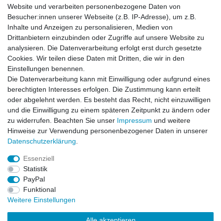
Im RC Modellbau kommt es auf leistungsstarke Akkus an, da hier
Website und verarbeiten personenbezogene Daten von
alles über eine Funkfernbedienung geregelt wird, die viel Leistung
Besucher:innen unserer Webseite (z.B. IP-Adresse), um z.B.
benötigt. Somit bieten sich Mikroprozessor gesteuerte Ladegeräte
Inhalte und Anzeigen zu personalisieren, Medien von
an, die den Ladezustand überwachen. Somit wird gewährleistet,
Drittanbietern einzubinden oder Zugriffe auf unsere Website zu
dass sich die haüfig genutzten NiHM Akkus oder auch die
analysieren. Die Datenverarbeitung erfolgt erst durch gesetzte
leichteren LiPo Akkus nicht überhitzen. Die sogenannten
Cookies. Wir teilen diese Daten mit Dritten, die wir in den
Schnellladegeräte für
Lipo Akkus
oder NiHM Akkus führen in der
Einstellungen benennen.
Regel auf Dauer zu erhöhter Temperatur beim Ladevorgang und
Die Datenverarbeitung kann mit Einwilligung oder aufgrund eines
somit zu einer Verkürzung der Lebensdauer der NiHM Akkus bzw.
berechtigten Interesses erfolgen. Die Zustimmung kann erteilt
LiPo Akkus. Der Ladegerättyp des Normalladers hat den
oder abgelehnt werden. Es besteht das Recht, nicht einzuwilligen
Vorteil,dass die NiHM oder LiPo Akkus gleichmäßig aufgeladen
und die Einwilligung zu einem späteren Zeitpunkt zu ändern oder
werden und somit nicht überhitzt werden. Nachteil ist allerdings
zu widerrufen. Beachten Sie unser
Impressum
und weitere
die lange Dauer des aufladens.
Hinweise zur Verwendung personenbezogener Daten in unserer
Daten­schutz­erklärung
.
Essenziell
Statistik
Impressum
Daten­schutz­erklärung
AGB
PayPal
Funktional
Weitere Einstellungen
Widerrufs­recht
Kontakt
Vertrag widerrufen
Alle akzeptieren