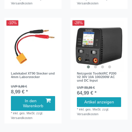
Versandkosten
Versandkosten
-10%
-28%
Ladekabel XT90 Stecker und
Netzgerät ToolkitRC P200
4mm Laborstecker
V2 30V 10A 100/200W AC
und DC Input
UVP 9,99 €
UVP 89,99 €
8,99 € *
64,99 € *
In den
Artikel anzeigen
Warenkorb
*
inkl. ges. MwSt.
zzgl.
*
inkl. ges. MwSt.
zzgl.
Versandkosten
Versandkosten