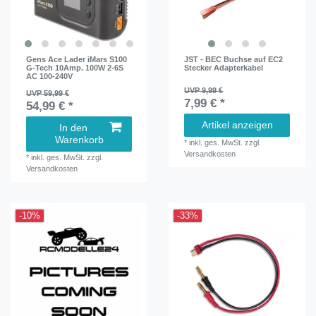
Gens Ace Lader iMars S100
JST - BEC Buchse auf EC2
G-Tech 10Amp. 100W 2-6S
Stecker Adapterkabel
AC 100-240V
UVP 9,99 €
UVP 59,99 €
7,99 € *
54,99 € *
Artikel anzeigen
In den
Warenkorb
*
inkl. ges. MwSt.
zzgl.
Versandkosten
*
inkl. ges. MwSt.
zzgl.
Versandkosten
-10%
-33%