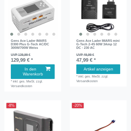
Gens Ace Lader IMARS
Gens Ace Lader IMARS mini
D300 Plus G-Tech AC/DC
G-Tech 2-4S 60W 3Amp 12
300W/700W Weiss
DC - 230 AC
UVP 139,99 €
UVP 49,99 €
129,99 € *
47,99 € *
In den
Artikel anzeigen
Warenkorb
*
inkl. ges. MwSt.
zzgl.
Versandkosten
*
inkl. ges. MwSt.
zzgl.
Versandkosten
-8%
-20%