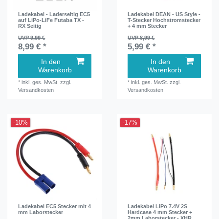
Ladekabel - Laderseitig EC5
Ladekabel DEAN - US Style -
auf LiPo-LiFe Futaba TX -
T-Stecker Hochstromstecker
RX Seitig
+ 4 mm Stecker
UVP 9,99 €
UVP 8,99 €
8,99 € *
5,99 € *
In den
In den
Warenkorb
Warenkorb
*
inkl. ges. MwSt.
zzgl.
*
inkl. ges. MwSt.
zzgl.
Versandkosten
Versandkosten
-10%
-17%
Ladekabel EC5 Stecker mit 4
Ladekabel LiPo 7.4V 2S
mm Laborstecker
Hardcase 4 mm Stecker +
2mm Laborstecker - XHR