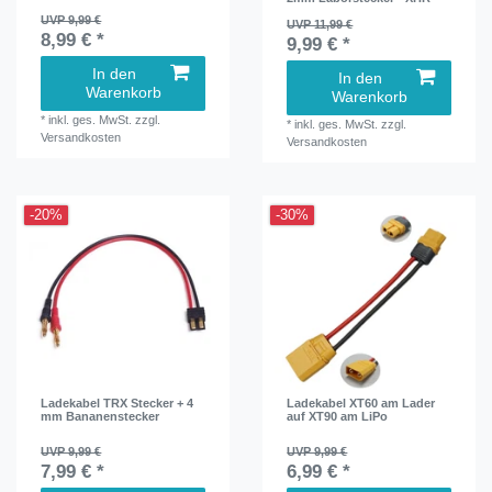
UVP 9,99 €
UVP 11,99 €
8,99 € *
9,99 € *
In den
In den
Warenkorb
Warenkorb
*
inkl. ges. MwSt.
zzgl.
*
inkl. ges. MwSt.
zzgl.
Versandkosten
Versandkosten
-20%
-30%
Ladekabel TRX Stecker + 4
Ladekabel XT60 am Lader
mm Bananenstecker
auf XT90 am LiPo
UVP 9,99 €
UVP 9,99 €
7,99 € *
6,99 € *