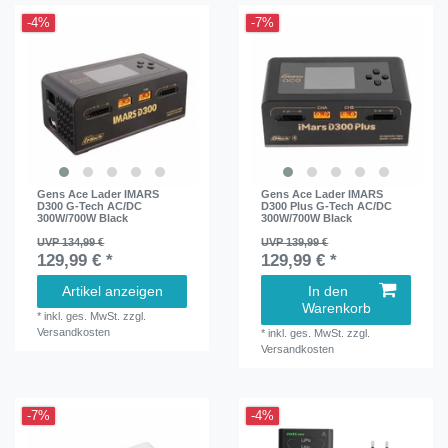
-4%
-7%
Gens Ace Lader IMARS
Gens Ace Lader IMARS
D300 G-Tech AC/DC
D300 Plus G-Tech AC/DC
300W/700W Black
300W/700W Black
UVP 134,99 €
UVP 139,99 €
129,99 € *
129,99 € *
Artikel anzeigen
In den
Warenkorb
*
inkl. ges. MwSt.
zzgl.
Versandkosten
*
inkl. ges. MwSt.
zzgl.
Versandkosten
-7%
-4%