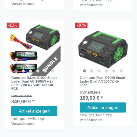
Versandkosten
Versandkosten
-13%
-30%
Gens ace iMars D1000 Smart
Gens ace iMars D1000 Smart
Lader Dual AC 1000W + 2x
Lader Dual AC 1000W G-
LiPo 5000 4S SoftCase 60C
Tech
EC5
UVP 269,99 €
UVP 399,99 €
189,99 € *
349,99 € *
Artikel anzeigen
Artikel anzeigen
*
inkl. ges. MwSt.
zzgl.
*
inkl. ges. MwSt.
zzgl.
Versandkosten
Versandkosten