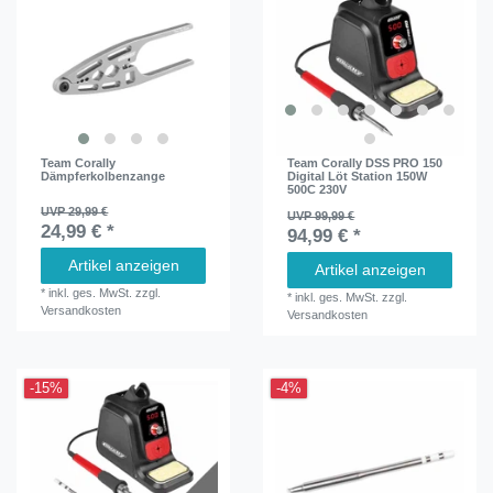
Team Corally
Team Corally DSS PRO 150
Dämpferkolbenzange
Digital Löt Station 150W
500C 230V
UVP 29,99 €
UVP 99,99 €
24,99 € *
94,99 € *
Artikel anzeigen
Artikel anzeigen
*
inkl. ges. MwSt.
zzgl.
*
inkl. ges. MwSt.
zzgl.
Versandkosten
Versandkosten
-15%
-4%