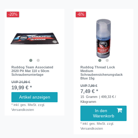
-20%
-6%
Ruddog Team Associated
Ruddog Thread Lock
2020 Pit Mat 110 x 50cm
Medium
Schrauberunterlage
Schraubensicherungslack
Blue 15g
UVP 24,99 €
UVP 7,99 €
19,99 € *
7,49 € *
Artikel anzeigen
15
Gramm
| 499,33 € /
Kilogramm
*
inkl. ges. MwSt.
zzgl.
Versandkosten
In den
Warenkorb
*
inkl. ges. MwSt.
zzgl.
Versandkosten