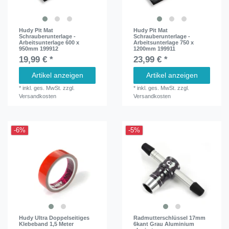
Hudy Pit Mat
Hudy Pit Mat
Schrauberunterlage -
Schrauberunterlage -
Arbeitsunterlage 600 x
Arbeitsunterlage 750 x
950mm 199912
1200mm 199911
19,99 € *
23,99 € *
Artikel anzeigen
Artikel anzeigen
*
inkl. ges. MwSt.
zzgl.
*
inkl. ges. MwSt.
zzgl.
Versandkosten
Versandkosten
-6%
-5%
Hudy Ultra Doppelseitiges
Radmutterschlüssel 17mm
Klebeband 1,5 Meter
6kant Grau Aluminium