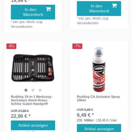
19,99 € *
In den
In den
Warenkorb
Warenkorb
*
inkl. ges. MwSt.
zzgl.
*
inkl. ges. MwSt.
zzgl.
Versandkosten
Versandkosten
-8%
-7%
Ruddog 19-in-1 Werkzeug -
Ruddog CA Activator Spray
Sechskant-Steck-Kreuz-
200ml
Schlitz-Gabel-Handgriff
UVP 6,99 €
UVP 24,99 €
6,49 € *
22,99 € *
200
Milliliter
| 32,45 € / Liter
Artikel anzeigen
Artikel anzeigen