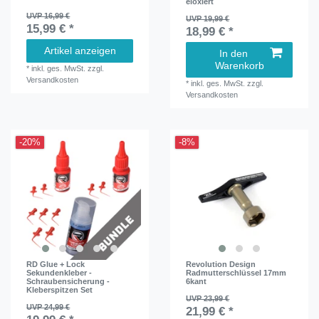
eloxiert
UVP 16,99 €
UVP 19,99 €
15,99 € *
18,99 € *
Artikel anzeigen
In den
Warenkorb
*
inkl. ges. MwSt.
zzgl.
Versandkosten
*
inkl. ges. MwSt.
zzgl.
Versandkosten
-20%
-8%
RD Glue + Lock
Revolution Design
Sekundenkleber -
Radmutterschlüssel 17mm
Schraubensicherung -
6kant
Kleberspitzen Set
UVP 23,99 €
UVP 24,99 €
21,99 € *