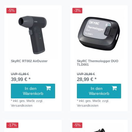
-5%
-3%
SkyRC RT002 AirDuster
SkyRC Thermologger DUO
TLD001
UVP 41,99 €
UVP 29,99 €
39,99 € *
28,99 € *
In den
In den
Warenkorb
Warenkorb
*
inkl. ges. MwSt.
zzgl.
*
inkl. ges. MwSt.
zzgl.
Versandkosten
Versandkosten
-17%
-5%