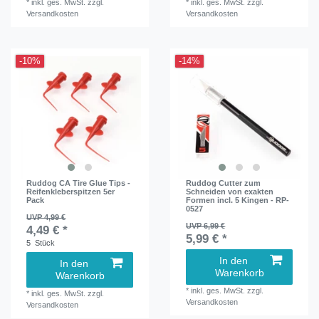
*
inkl. ges. MwSt.
zzgl.
*
inkl. ges. MwSt.
zzgl.
Versandkosten
Versandkosten
-10%
-14%
Ruddog CA Tire Glue Tips -
Ruddog Cutter zum
Reifenkleberspitzen 5er
Schneiden von exakten
Pack
Formen incl. 5 Kingen - RP-
0527
UVP 4,99 €
UVP 6,99 €
4,49 € *
5,99 € *
5
Stück
In den
In den
Warenkorb
Warenkorb
*
inkl. ges. MwSt.
zzgl.
*
inkl. ges. MwSt.
zzgl.
Versandkosten
Versandkosten