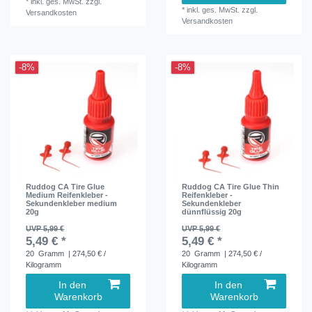
*
inkl. ges. MwSt.
zzgl.
*
inkl. ges. MwSt.
zzgl.
Versandkosten
Versandkosten
-8%
-8%
Ruddog CA Tire Glue
Ruddog CA Tire Glue Thin
Medium Reifenkleber -
Reifenkleber -
Sekundenkleber medium
Sekundenkleber
20g
dünnflüssig 20g
UVP 5,99 €
UVP 5,99 €
5,49 € *
5,49 € *
20
Gramm
| 274,50 € /
20
Gramm
| 274,50 € /
Kilogramm
Kilogramm
In den
In den
Warenkorb
Warenkorb