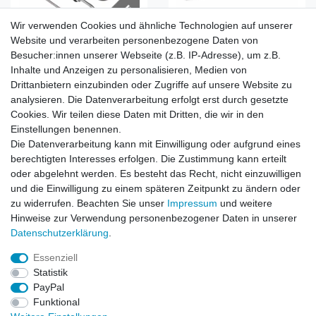
Wir verwenden Cookies und ähnliche Technologien auf unserer
Website und verarbeiten personenbezogene Daten von
Team Corally DSS PRO 150
Team Corally Lötspitze
Besucher:innen unserer Webseite (z.B. IP-Adresse), um z.B.
Löt Station 150W 500C 230V
4mm C-Type für DSS-80 -
Inhalte und Anzeigen zu personalisieren, Medien von
+ Löthilfe + Lötspitze
DSS-150 - DSI-80
Drittanbietern einzubinden oder Zugriffe auf unsere Website zu
UVP 134,99 €
UVP 13,99 €
114,99 € *
13,49 € *
analysieren. Die Datenverarbeitung erfolgt erst durch gesetzte
Cookies. Wir teilen diese Daten mit Dritten, die wir in den
Artikel anzeigen
Artikel anzeigen
Einstellungen benennen.
*
inkl. ges. MwSt.
zzgl.
*
inkl. ges. MwSt.
zzgl.
Die Datenverarbeitung kann mit Einwilligung oder aufgrund eines
Versandkosten
Versandkosten
berechtigten Interesses erfolgen. Die Zustimmung kann erteilt
oder abgelehnt werden. Es besteht das Recht, nicht einzuwilligen
und die Einwilligung zu einem späteren Zeitpunkt zu ändern oder
zu widerrufen. Beachten Sie unser
Impressum
und weitere
1
2
Hinweise zur Verwendung personenbezogener Daten in unserer
Daten­schutz­erklärung
.
Essenziell
Statistik
Impressum
Daten­schutz­erklärung
AGB
PayPal
Funktional