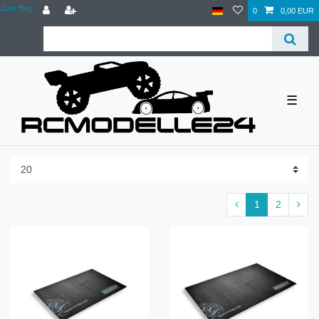
Zum Blog
0
0,00 EUR
☰
1
2