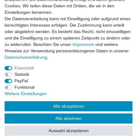
+421 32 740 11 00
Cookies. Wir teilen diese Daten mit Dritten, die wir in den
Einstellungen benennen.
EU Verantwortliche Person
Die Datenverarbeitung kann mit Einwilligung oder aufgrund eines
SMI Modell-Vertriebs GmbH
berechtigten Interesses erfolgen. Die Zustimmung kann erteilt
Gärtnerstraße
2
oder abgelehnt werden. Es besteht das Recht, nicht einzuwilligen
57076
Siegen
Deutschland
und die Einwilligung zu einem späteren Zeitpunkt zu ändern oder
info@smi-motorsport.de
zu widerrufen. Beachten Sie unser
Impressum
und weitere
+49 (0) 271 77 11 920
Hinweise zur Verwendung personenbezogener Daten in unserer
Daten­schutz­erklärung
.
Essenziell
Statistik
Impressum
Daten­schutz­erklärung
AGB
PayPal
Funktional
Weitere Einstellungen
Widerrufs­recht
Kontakt
Vertrag widerrufen
Alle akzeptieren
Alle ablehnen
© Copyright 2026 | Alle Rechte vorbehalten.
Auswahl akzeptieren