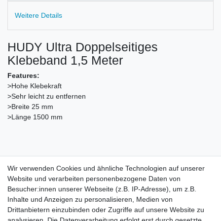
Weitere Details
HUDY Ultra Doppelseitiges
Klebeband 1,5 Meter
Features:
>Hohe Klebekraft
>Sehr leicht zu entfernen
>Breite 25 mm
>Länge 1500 mm
Angaben zum Hersteller
Wir verwenden Cookies und ähnliche Technologien auf unserer
HUDY
Website und verarbeiten personenbezogene Daten von
HUDY
Besucher:innen unserer Webseite (z.B. IP-Adresse), um z.B.
K Vystavisku
6992
Inhalte und Anzeigen zu personalisieren, Medien von
911 01
Trencin
Slowakische Republik
Drittanbietern einzubinden oder Zugriffe auf unsere Website zu
info@hudy.net
analysieren. Die Datenverarbeitung erfolgt erst durch gesetzte