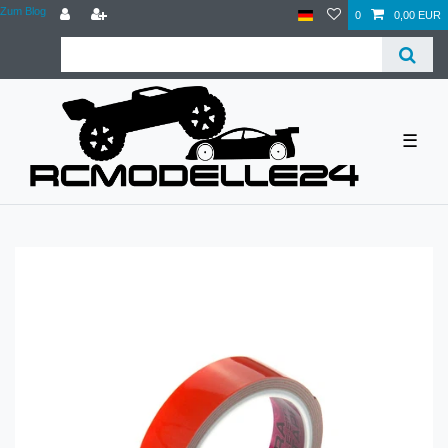
Zum Blog
0
0,00 EUR
☰