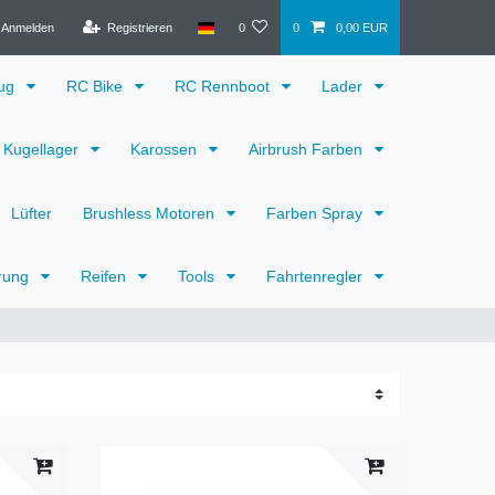
Anmelden
Registrieren
0
0
0,00 EUR
eug
RC Bike
RC Rennboot
Lader
Kugellager
Karossen
Airbrush Farben
Lüfter
Brushless Motoren
Farben Spray
rung
Reifen
Tools
Fahrtenregler