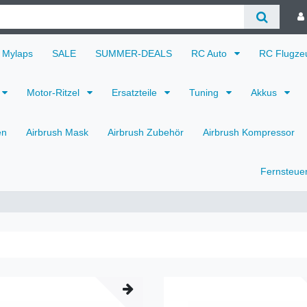
Mylaps
SALE
SUMMER-DEALS
RC Auto
RC Flugz
Motor-Ritzel
Ersatzteile
Tuning
Akkus
en
Airbrush Mask
Airbrush Zubehör
Airbrush Kompressor
Fernsteue