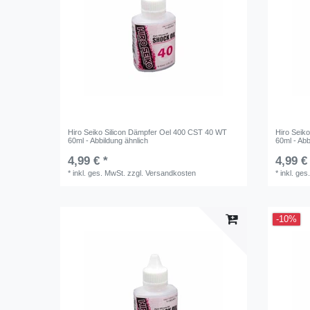
Hiro Seiko Silicon Dämpfer Oel 400 CST 40 WT
Hiro Seik
60ml - Abbildung ähnlich
60ml - Abb
4,99 € *
4,99 €
*
inkl. ges. MwSt.
zzgl.
Versandkosten
*
inkl. ges
-10%