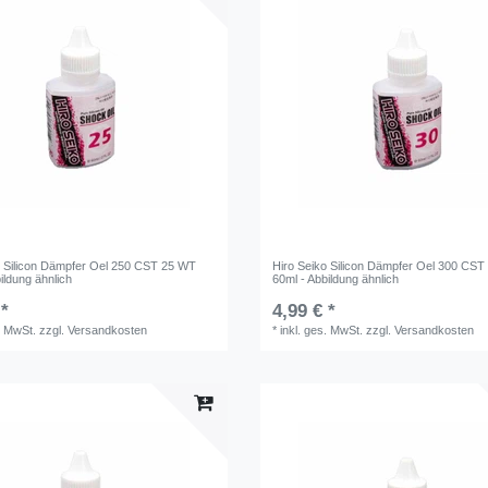
o Silicon Dämpfer Oel 250 CST 25 WT
Hiro Seiko Silicon Dämpfer Oel 300 CS
ildung ähnlich
60ml - Abbildung ähnlich
 *
4,99 € *
. MwSt.
zzgl.
Versandkosten
*
inkl. ges. MwSt.
zzgl.
Versandkosten