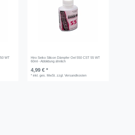
T 50 WT
Hiro Seiko Silicon Dämpfer Oel 550 CST 55 WT
60ml - Abbildung ähnlich
4,99 € *
*
inkl. ges. MwSt.
zzgl.
Versandkosten