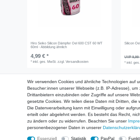
Hiro Seiko Silicon Dämpfer Oel 600 CST 60 WT
Silicon O
60ml - Abbildung ähnlich
4,99 € *
UVP 9,99 
*
inkl. ges. MwSt.
zzgl.
Versandkosten
*
inkl. ges
Wir verwenden Cookies und ähnliche Technologien auf 
Besucher:innen unserer Webseite (z.B. IP-Adresse), um z
Drittanbietern einzubinden oder Zugriffe auf unsere Webs
gesetzte Cookies. Wir teilen diese Daten mit Dritten, die
Die Datenverarbeitung kann mit Einwilligung oder aufgru
Impressum
D
erteilt oder abgelehnt werden. Es besteht das Recht, nich
zu ändern oder zu widerrufen. Beachten Sie unser
Impr
personenbezogener Daten in unserer
Daten­schutz­erklä
Essenziell
Statistik
PayPal
Funkt