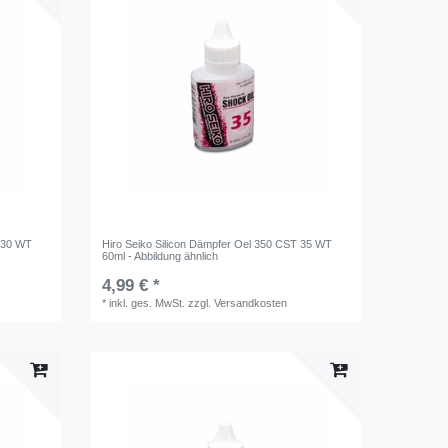
T 30 WT
Hiro Seiko Silicon Dämpfer Oel 350 CST 35 WT
60ml - Abbildung ähnlich
4,99 € *
*
inkl. ges. MwSt.
zzgl.
Versandkosten