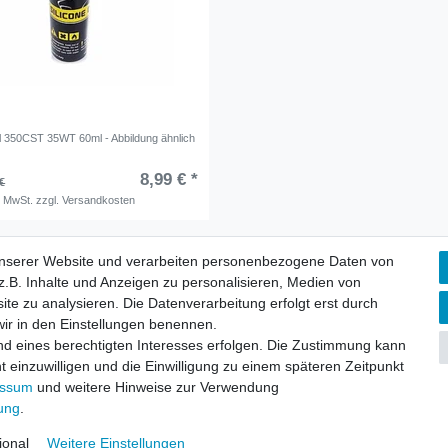
el 350CST 35WT 60ml - Abbildung ähnlich
8,99 € *
€
. MwSt.
zzgl.
Versandkosten
unserer Website und verarbeiten personenbezogene Daten von
.B. Inhalte und Anzeigen zu personalisieren, Medien von
ite zu analysieren. Die Datenverarbeitung erfolgt erst durch
 wir in den Einstellungen benennen.
nd eines berechtigten Interesses erfolgen. Die Zustimmung kann
aten­schutz­erklärung
AGB
Widerrufs­recht
Vertrag widerru
t einzuwilligen und die Einwilligung zu einem späteren Zeitpunkt
essum
und weitere Hinweise zur Verwendung
rung
.
© Copyright 2026 | Alle Rechte vorbehalten.
ional
Weitere Einstellungen