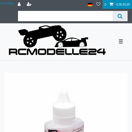
Zum Blog
0
0,00 EUR
☰