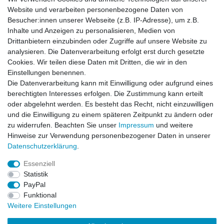
Weitere Details
Website und verarbeiten personenbezogene Daten von
Besucher:innen unserer Webseite (z.B. IP-Adresse), um z.B.
Inhalte und Anzeigen zu personalisieren, Medien von
Hiro Seiko Silicon Dämpfer Oel
Drittanbietern einzubinden oder Zugriffe auf unsere Website zu
350CST 35WT 60ml
analysieren. Die Datenverarbeitung erfolgt erst durch gesetzte
Cookies. Wir teilen diese Daten mit Dritten, die wir in den
Einstellungen benennen.
Die Datenverarbeitung kann mit Einwilligung oder aufgrund eines
berechtigten Interesses erfolgen. Die Zustimmung kann erteilt
Angaben zum Hersteller
oder abgelehnt werden. Es besteht das Recht, nicht einzuwilligen
HIRO SEIKO
und die Einwilligung zu einem späteren Zeitpunkt zu ändern oder
zu widerrufen. Beachten Sie unser
Impressum
und weitere
EU Verantwortliche Person
Hinweise zur Verwendung personenbezogener Daten in unserer
Daten­schutz­erklärung
.
Essenziell
Statistik
Impressum
Daten­schutz­erklärung
AGB
PayPal
Funktional
Weitere Einstellungen
Widerrufs­recht
Kontakt
Vertrag widerrufen