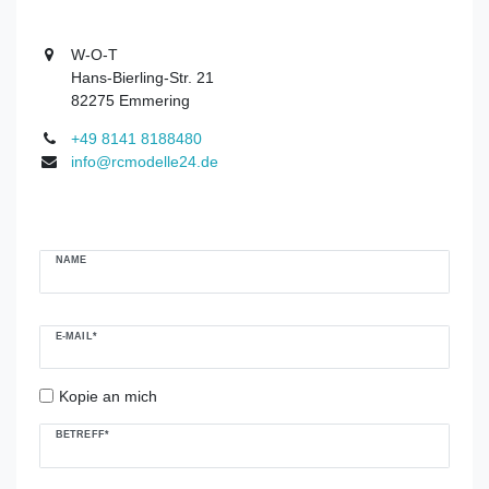
W-O-T
Hans-Bierling-Str. 21
82275 Emmering
+49 8141 8188480
info@rcmodelle24.de
Ceres::Template.mailFormHoneypotLabel
NAME
E-MAIL*
Kopie an mich
BETREFF*