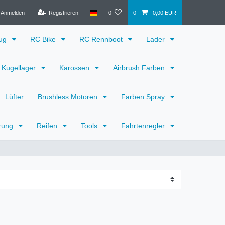
Anmelden
Registrieren
0
0
0,00 EUR
eug
RC Bike
RC Rennboot
Lader
Kugellager
Karossen
Airbrush Farben
Lüfter
Brushless Motoren
Farben Spray
rung
Reifen
Tools
Fahrtenregler