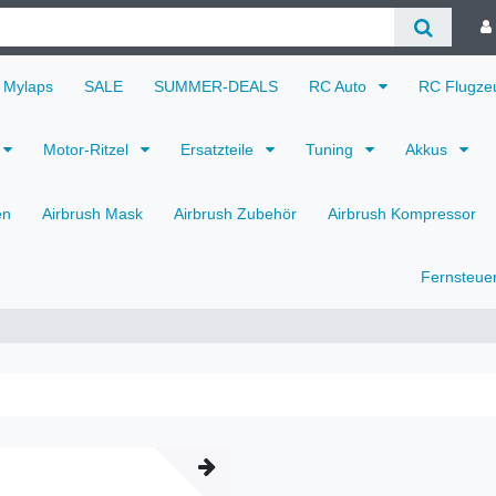
Mylaps
SALE
SUMMER-DEALS
RC Auto
RC Flugz
Motor-Ritzel
Ersatzteile
Tuning
Akkus
en
Airbrush Mask
Airbrush Zubehör
Airbrush Kompressor
Fernsteue