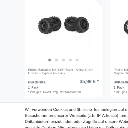
Proline Badlands MX 1.85" Black - Arrma Grom
Proline M
Granite + Typhon 4er Pack
Mojave G
35,99 € *
UVP 37,99 €
UVP 37,9
1
Pack
1
Pack
*
inkl. ges. MwSt.
zzgl.
Versandkosten
*
inkl. ges
Wir verwenden Cookies und ähnliche Technologien auf 
Besucher:innen unserer Webseite (z.B. IP-Adresse), um z
Drittanbietern einzubinden oder Zugriffe auf unsere Webs
gesetzte Cookies. Wir teilen diese Daten mit Dritten, die