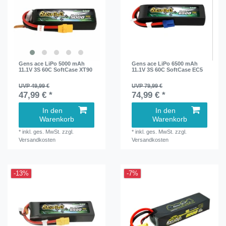
Gens ace LiPo 5000 mAh
Gens ace LiPo 6500 mAh
11.1V 3S 60C SoftCase XT90
11.1V 3S 60C SoftCase EC5
UVP 49,99 €
UVP 79,99 €
47,99 € *
74,99 € *
In den
In den
Warenkorb
Warenkorb
*
inkl. ges. MwSt.
zzgl.
*
inkl. ges. MwSt.
zzgl.
Versandkosten
Versandkosten
-13%
-7%