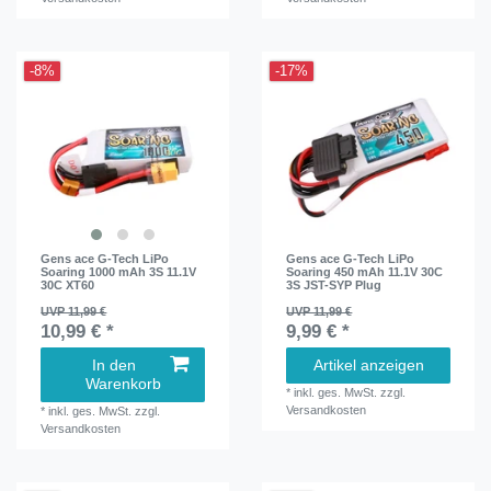
-8%
-17%
Gens ace G-Tech LiPo
Gens ace G-Tech LiPo
Soaring 1000 mAh 3S 11.1V
Soaring 450 mAh 11.1V 30C
30C XT60
3S JST-SYP Plug
UVP 11,99 €
UVP 11,99 €
10,99 € *
9,99 € *
In den
Artikel anzeigen
Warenkorb
*
inkl. ges. MwSt.
zzgl.
Versandkosten
*
inkl. ges. MwSt.
zzgl.
Versandkosten