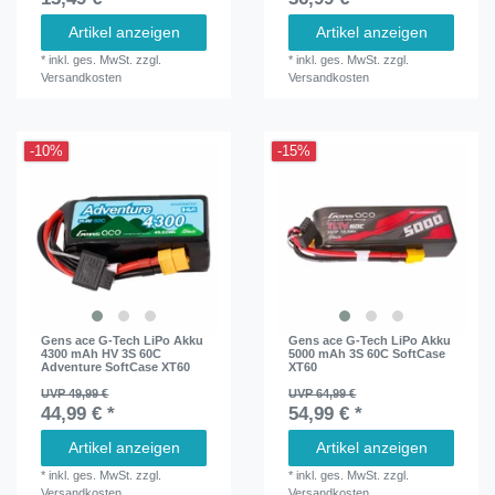
Artikel anzeigen
Artikel anzeigen
*
inkl. ges. MwSt.
zzgl.
*
inkl. ges. MwSt.
zzgl.
Versandkosten
Versandkosten
-10%
-15%
Gens ace G-Tech LiPo Akku
Gens ace G-Tech LiPo Akku
4300 mAh HV 3S 60C
5000 mAh 3S 60C SoftCase
Adventure SoftCase XT60
XT60
UVP 49,99 €
UVP 64,99 €
44,99 € *
54,99 € *
Artikel anzeigen
Artikel anzeigen
*
inkl. ges. MwSt.
zzgl.
*
inkl. ges. MwSt.
zzgl.
Versandkosten
Versandkosten