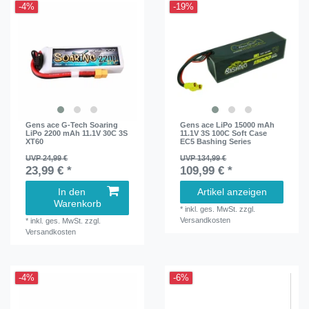
-4%
-19%
Gens ace G-Tech Soaring
Gens ace LiPo 15000 mAh
LiPo 2200 mAh 11.1V 30C 3S
11.1V 3S 100C Soft Case
XT60
EC5 Bashing Series
UVP 24,99 €
UVP 134,99 €
23,99 € *
109,99 € *
In den
Artikel anzeigen
Warenkorb
*
inkl. ges. MwSt.
zzgl.
Versandkosten
*
inkl. ges. MwSt.
zzgl.
Versandkosten
-4%
-6%