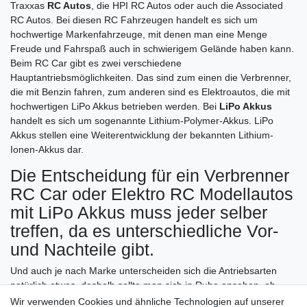
Traxxas
RC Autos
, die HPI RC Autos oder auch die Associated
RC Autos. Bei diesen RC Fahrzeugen handelt es sich um
hochwertige Markenfahrzeuge, mit denen man eine Menge
Freude und Fahrspaß auch in schwierigem Gelände haben kann.
Beim RC Car gibt es zwei verschiedene
Hauptantriebsmöglichkeiten. Das sind zum einen die Verbrenner,
die mit Benzin fahren, zum anderen sind es Elektroautos, die mit
hochwertigen LiPo Akkus betrieben werden. Bei
LiPo Akkus
handelt es sich um sogenannte Lithium-Polymer-Akkus. LiPo
Akkus stellen eine Weiterentwicklung der bekannten Lithium-
Ionen-Akkus dar.
Die Entscheidung für ein Verbrenner
RC Car oder Elektro RC Modellautos
mit LiPo Akkus muss jeder selber
treffen, da es unterschiedliche Vor-
und Nachteile gibt.
Und auch je nach Marke unterscheiden sich die Antriebsarten
natürlich etwas, deshalb sollte man sich in Ruhe ansehen, ob
Associated RC Autos, HPI RC Autos oder Traxxas RC Autos mit
Wir verwenden Cookies und ähnliche Technologien auf unserer