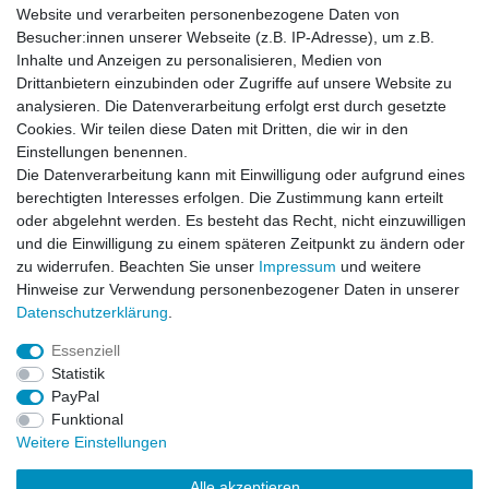
LiPo Akkus am besten zu den eigenen Vorstellungen passen. Ein
Website und verarbeiten personenbezogene Daten von
Antrieb mit LiPo Akkus wird jedenfalls bei allen diesen Marken mit
Besucher:innen unserer Webseite (z.B. IP-Adresse), um z.B.
angeboten. Ein häufiger Nachteil des Elektroantriebes mit LiPo
Inhalte und Anzeigen zu personalisieren, Medien von
Akkus besteht darin, dass die Akkus schneller verbraucht sind als
Drittanbietern einzubinden oder Zugriffe auf unsere Website zu
Benzin.
analysieren. Die Datenverarbeitung erfolgt erst durch gesetzte
Cookies. Wir teilen diese Daten mit Dritten, die wir in den
Daher verfügen zum Beispiel die
Traxxas
RC Autos zum Teil über
Einstellungen benennen.
spezielle Schnellwechselhalter für LiPo Akkus, die einen
Die Datenverarbeitung kann mit Einwilligung oder aufgrund eines
Austausch besonders einfach und komfortabel gestalten. Aber
berechtigten Interesses erfolgen. Die Zustimmung kann erteilt
auch bei den Associated RC Autos und den HPI RC Autos haben
oder abgelehnt werden. Es besteht das Recht, nicht einzuwilligen
sich die Hersteller Gedanken zu einer Verbesserung der
und die Einwilligung zu einem späteren Zeitpunkt zu ändern oder
Akkuhalterung gemacht. die in Texas beheimatete Firma Traxxas
zu widerrufen. Beachten Sie unser
Impressum
und weitere
im RC Modellbau einen großen Name.
Hinweise zur Verwendung personenbezogener Daten in unserer
Daten­schutz­erklärung
.
Essenziell
Statistik
Impressum
Daten­schutz­erklärung
AGB
PayPal
Funktional
Weitere Einstellungen
Widerrufs­recht
Kontakt
Vertrag widerrufen
Alle akzeptieren