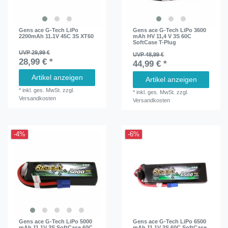
Gens ace G-Tech LiPo
Gens ace G-Tech LiPo 3600
2200mAh 11.1V 45C 3S XT60
mAh HV 11,4 V 3S 60C
SoftCase T-Plug
UVP 29,99 €
UVP 48,99 €
28,99 € *
44,99 € *
Artikel anzeigen
Artikel anzeigen
*
inkl. ges. MwSt.
zzgl.
*
inkl. ges. MwSt.
zzgl.
Versandkosten
Versandkosten
-4%
-6%
Gens ace G-Tech LiPo 5000
Gens ace G-Tech LiPo 6500
mAh 11.1V 3S SoftCase 60C
mAh 11.1V 3S 60C SoftCase