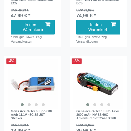
EC5
EC5
UVP 49,99 €
UVP 79,99 €
47,99 € *
74,99 € *
In den
In den
Warenkorb
Warenkorb
*
inkl. ges. MwSt.
zzgl.
*
inkl. ges. MwSt.
zzgl.
Versandkosten
Versandkosten
-4%
-8%
Gens Ace G-Tech Lipo 800
Gens ace G-Tech LiPo Akku
mAh 11.1V 45C 3S JST
3600 mAh HV 3S 60C
Stecker
Adventure SoftCase XT60
UVP 13,99 €
UVP 39,99 €
13,49 € *
36,99 € *