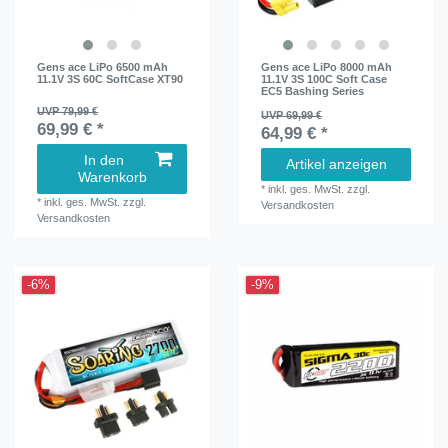
Gens ace LiPo 6500 mAh
Gens ace LiPo 8000 mAh
11.1V 3S 60C SoftCase XT90
11.1V 3S 100C Soft Case
EC5 Bashing Series
UVP 79,99 €
UVP 69,99 €
69,99 € *
64,99 € *
In den
Artikel anzeigen
Warenkorb
*
inkl. ges. MwSt.
zzgl.
*
inkl. ges. MwSt.
zzgl.
Versandkosten
Versandkosten
-6%
-9%