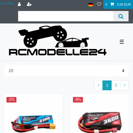
Zum Blog
0
0,00 EUR
☰
1
2
-3%
-8%