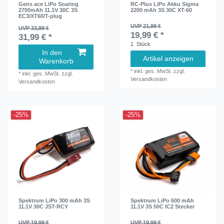
Gens ace LiPo Soaring
RC-Plus LiPo Akku Sigma
2700mAh 11.1V 30C 3S
2200 mAh 3S 30C XT-60
EC3/XT60/T-plug
UVP 21,99 €
UVP 33,99 €
19,99 € *
31,99 € *
1
Stück
In den
Artikel anzeigen
Warenkorb
*
inkl. ges. MwSt.
zzgl.
*
inkl. ges. MwSt.
zzgl.
Versandkosten
Versandkosten
-25%
-25%
Spektrum LiPo 300 mAh 3S
Spektrum LiPo 600 mAh
11.1V 30C JST-RCY
11.1V 3S 50C IC2 Stecker
UVP 19,99 €
UVP 19,99 €