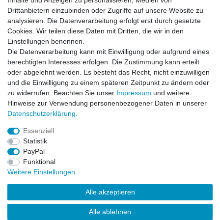
Inhalte und Anzeigen zu personalisieren, Medien von
Smart Powerstage 6S
Drittanbietern einzubinden oder Zugriffe auf unsere Website zu
Surface 2x G2 LiPo
5000mAh 3S 50C IC5 + S250
analysieren. Die Datenverarbeitung erfolgt erst durch gesetzte
Lader EU
Cookies. Wir teilen diese Daten mit Dritten, die wir in den
UVP 279,99 €
Einstellungen benennen.
269,99 € *
Die Datenverarbeitung kann mit Einwilligung oder aufgrund eines
Artikel anzeigen
berechtigten Interesses erfolgen. Die Zustimmung kann erteilt
oder abgelehnt werden. Es besteht das Recht, nicht einzuwilligen
*
inkl. ges. MwSt.
zzgl.
Versandkosten
und die Einwilligung zu einem späteren Zeitpunkt zu ändern oder
zu widerrufen. Beachten Sie unser
Impressum
und weitere
Hinweise zur Verwendung personenbezogener Daten in unserer
Daten­schutz­erklärung
.
Essenziell
Statistik
Impressum
Daten­schutz­erklärung
AGB
PayPal
Funktional
Weitere Einstellungen
Widerrufs­recht
Kontakt
Vertrag widerrufen
Alle akzeptieren
Alle ablehnen
© Copyright 2026 | Alle Rechte vorbehalten.