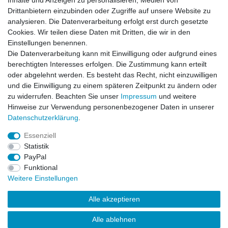
Inhalte und Anzeigen zu personalisieren, Medien von
Smart Powerstage 3S
Spektrum Powerstage LiPo
Drittanbietern einzubinden oder Zugriffe auf unsere Website zu
Surface G2 LiPo 5000mAh
1300 mAh 3S 30C IC2 -
3S 50C IC5 + S155 Lader EU
Lader S100 - Netzteil 65W -
analysieren. Die Datenverarbeitung erfolgt erst durch gesetzte
Adapter
UVP 129,99 €
Cookies. Wir teilen diese Daten mit Dritten, die wir in den
UVP 86,99 €
99,99 € *
Einstellungen benennen.
69,99 € *
Die Datenverarbeitung kann mit Einwilligung oder aufgrund eines
Artikel anzeigen
Artikel anzeigen
berechtigten Interesses erfolgen. Die Zustimmung kann erteilt
*
inkl. ges. MwSt.
zzgl.
oder abgelehnt werden. Es besteht das Recht, nicht einzuwilligen
*
inkl. ges. MwSt.
zzgl.
Versandkosten
Versandkosten
und die Einwilligung zu einem späteren Zeitpunkt zu ändern oder
zu widerrufen. Beachten Sie unser
Impressum
und weitere
Hinweise zur Verwendung personenbezogener Daten in unserer
Daten­schutz­erklärung
.
Essenziell
Statistik
Impressum
Daten­schutz­erklärung
AGB
PayPal
Funktional
Weitere Einstellungen
Widerrufs­recht
Kontakt
Vertrag widerrufen
Alle akzeptieren
Alle ablehnen
© Copyright 2026 | Alle Rechte vorbehalten.