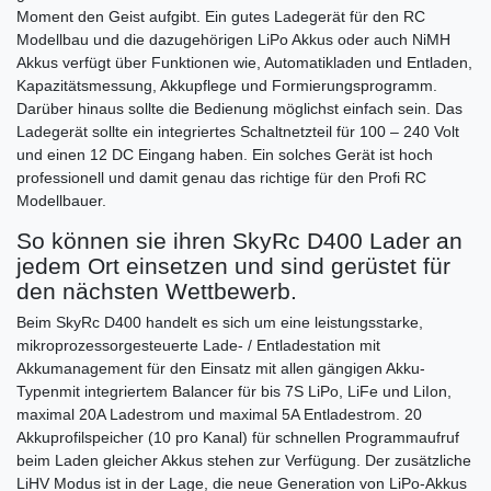
Moment den Geist aufgibt. Ein gutes Ladegerät für den RC
Modellbau und die dazugehörigen LiPo Akkus oder auch NiMH
Akkus verfügt über Funktionen wie, Automatikladen und Entladen,
Kapazitätsmessung, Akkupflege und Formierungsprogramm.
Darüber hinaus sollte die Bedienung möglichst einfach sein. Das
Ladegerät sollte ein integriertes Schaltnetzteil für 100 – 240 Volt
und einen 12 DC Eingang haben. Ein solches Gerät ist hoch
professionell und damit genau das richtige für den Profi RC
Modellbauer.
So können sie ihren SkyRc D400 Lader an
jedem Ort einsetzen und sind gerüstet für
den nächsten Wettbewerb.
Beim SkyRc D400 handelt es sich um eine leistungsstarke,
mikroprozessorgesteuerte Lade- / Entladestation mit
Akkumanagement für den Einsatz mit allen gängigen Akku-
Typenmit integriertem Balancer für bis 7S LiPo, LiFe und LiIon,
maximal 20A Ladestrom und maximal 5A Entladestrom. 20
Akkuprofilspeicher (10 pro Kanal) für schnellen Programmaufruf
beim Laden gleicher Akkus stehen zur Verfügung. Der zusätzliche
LiHV Modus ist in der Lage, die neue Generation von LiPo-Akkus