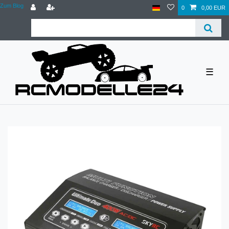
Zum Blog
0
0,00 EUR
☰