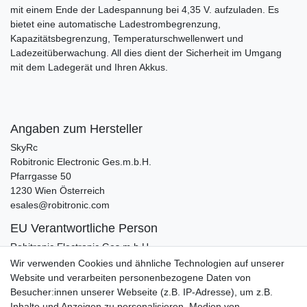
mit einem Ende der Ladespannung bei 4,35 V. aufzuladen. Es
bietet eine automatische Ladestrombegrenzung,
Kapazitätsbegrenzung, Temperaturschwellenwert und
Ladezeitüberwachung. All dies dient der Sicherheit im Umgang
mit dem Ladegerät und Ihren Akkus.
Angaben zum Hersteller
SkyRc
Robitronic Electronic Ges.m.b.H.
Pfarrgasse
50
1230
Wien
Österreich
esales@robitronic.com
EU Verantwortliche Person
Robitronic Electronic Ges.m.b.H.
Pfarrgasse
50
Wir verwenden Cookies und ähnliche Technologien auf unserer
1230
Wien
Website und verarbeiten personenbezogene Daten von
esales@robitronic.com
Besucher:innen unserer Webseite (z.B. IP-Adresse), um z.B.
Inhalte und Anzeigen zu personalisieren, Medien von