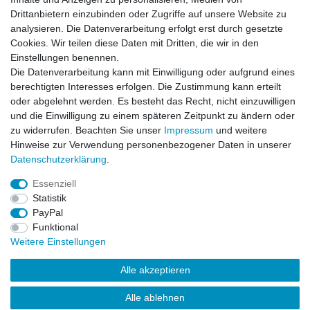
Zubehör
Drittanbietern einzubinden oder Zugriffe auf unsere Website zu
analysieren. Die Datenverarbeitung erfolgt erst durch gesetzte
Cookies. Wir teilen diese Daten mit Dritten, die wir in den
Ruddog 2S Ladekabel 30cm 4-5mm 2mm - 4mm
Einstellungen benennen.
3PIN-XH Balancer
Die Datenverarbeitung kann mit Einwilligung oder aufgrund eines
12,99 € *
berechtigten Interesses erfolgen. Die Zustimmung kann erteilt
In den Warenkorb
oder abgelehnt werden. Es besteht das Recht, nicht einzuwilligen
*
inkl. ges. MwSt.
zzgl.
Versandkosten
und die Einwilligung zu einem späteren Zeitpunkt zu ändern oder
zu widerrufen. Beachten Sie unser
Impressum
und weitere
Hinweise zur Verwendung personenbezogener Daten in unserer
Daten­schutz­erklärung
.
Essenziell
Statistik
Impressum
Daten­schutz­erklärung
AGB
PayPal
Funktional
Weitere Einstellungen
Widerrufs­recht
Kontakt
Vertrag widerrufen
Alle akzeptieren
Alle ablehnen
© Copyright 2026 | Alle Rechte vorbehalten.