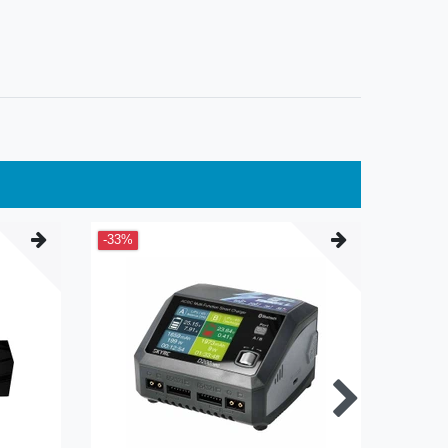
-33%
-10%