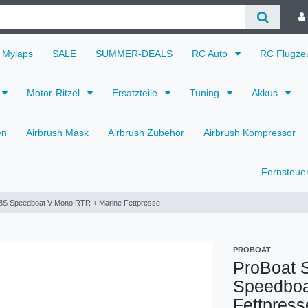
Mylaps
SALE
SUMMER-DEALS
RC Auto
RC Flugz
Motor-Ritzel
Ersatzteile
Tuning
Akkus
en
Airbrush Mask
Airbrush Zubehör
Airbrush Kompressor
Fernsteue
8S Speedboat V Mono RTR + Marine Fettpresse
PROBOAT
ProBoat 
Speedboa
Fettpress