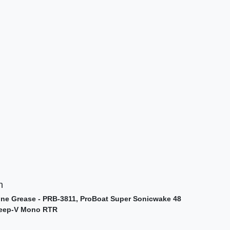
n
ine Grease - PRB-3811, ProBoat Super Sonicwake 48
Deep-V Mono RTR