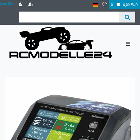
Zum Blog
0
0,00 EUR
☰