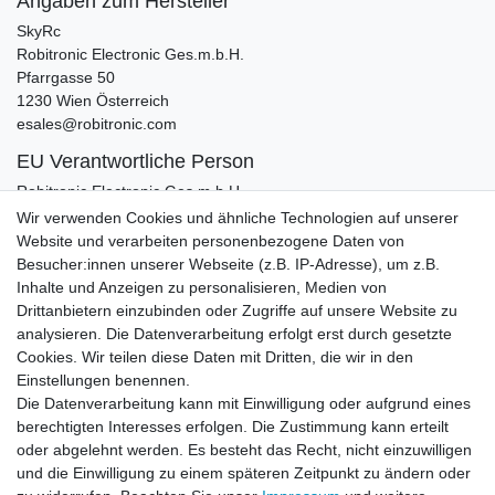
Angaben zum Hersteller
SkyRc
Robitronic Electronic Ges.m.b.H.
Pfarrgasse
50
1230
Wien
Österreich
esales@robitronic.com
EU Verantwortliche Person
Robitronic Electronic Ges.m.b.H.
Pfarrgasse
50
Wir verwenden Cookies und ähnliche Technologien auf unserer
1230
Wien
Website und verarbeiten personenbezogene Daten von
esales@robitronic.com
Besucher:innen unserer Webseite (z.B. IP-Adresse), um z.B.
Inhalte und Anzeigen zu personalisieren, Medien von
Zubehör
Drittanbietern einzubinden oder Zugriffe auf unsere Website zu
analysieren. Die Datenverarbeitung erfolgt erst durch gesetzte
Cookies. Wir teilen diese Daten mit Dritten, die wir in den
-17%
SkyRC Ladekabel XT60 mit T-Stecker für Akku
Einstellungen benennen.
T-Buchse
Die Datenverarbeitung kann mit Einwilligung oder aufgrund eines
4,99 € *
UVP 5,99 €
berechtigten Interesses erfolgen. Die Zustimmung kann erteilt
In den Warenkorb
oder abgelehnt werden. Es besteht das Recht, nicht einzuwilligen
und die Einwilligung zu einem späteren Zeitpunkt zu ändern oder
*
inkl. ges. MwSt.
zzgl.
Versandkosten