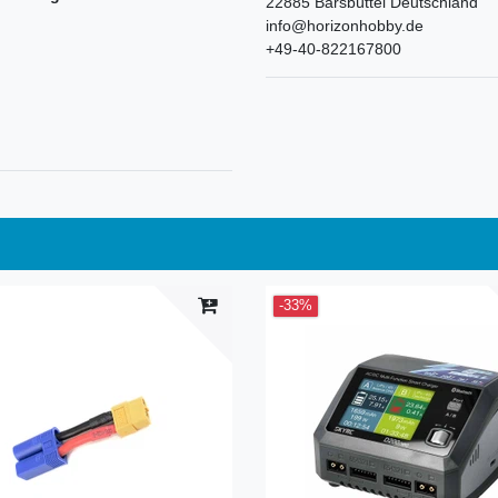
22885
Barsbüttel
Deutschland
info@horizonhobby.de
+49-40-822167800
-33%