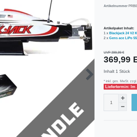
Artikelnummer
PRB0
Artikelpaket Inhalt:
1 x
Blackjack 24 V2
2 x
Gens ace LiPo 55
UVP 399,99 €
369,99
Inhalt
1
Stück
* inkl. ges. MwSt. zzgl.
Liefertermin: Im