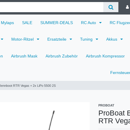
Mylaps
SALE
SUMMER-DEALS
RC Auto
RC Flugz
Motor-Ritzel
Ersatzteile
Tuning
Akkus
en
Airbrush Mask
Airbrush Zubehör
Airbrush Kompressor
Fernsteue
Rennboot RTR Vegas + 2x LiPo 5500 2S
PROBOAT
ProBoat 
RTR Vega