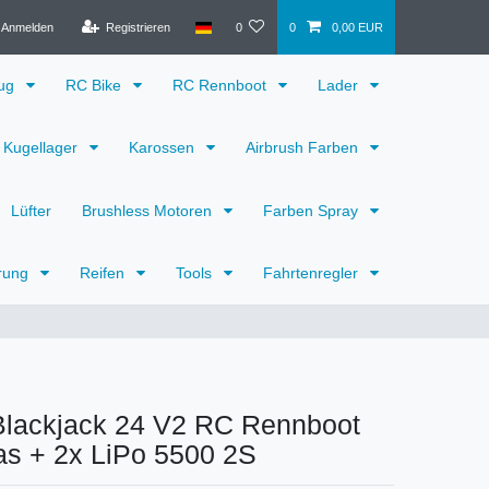
Anmelden
Registrieren
0
0
0,00 EUR
eug
RC Bike
RC Rennboot
Lader
Kugellager
Karossen
Airbrush Farben
Lüfter
Brushless Motoren
Farben Spray
rung
Reifen
Tools
Fahrtenregler
Blackjack 24 V2 RC Rennboot
s + 2x LiPo 5500 2S