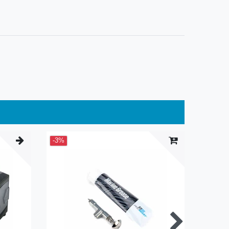
-3%
-36%