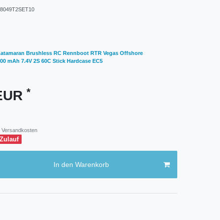
8049T2SET10
 Katamaran Brushless RC Rennboot RTR Vegas Offshore
00 mAh 7.4V 2S 60C Stick Hardcase EC5
*
 EUR
Versandkosten
 Zulauf
In den Warenkorb