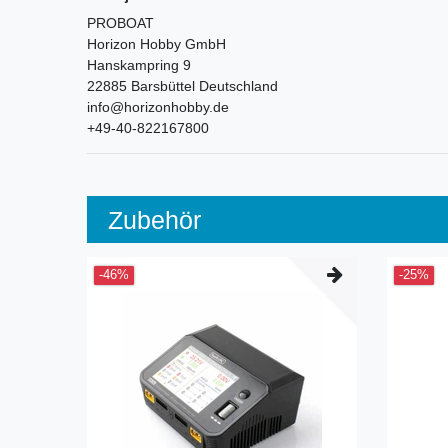
PROBOAT
Horizon Hobby GmbH
Hanskampring
9
22885
Barsbüttel
Deutschland
info@horizonhobby.de
+49-40-822167800
Zubehör
-46%
-25%