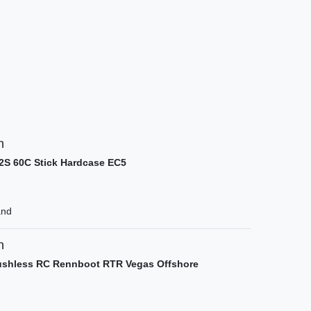
n
2S 60C Stick Hardcase EC5
and
n
rushless RC Rennboot RTR Vegas Offshore