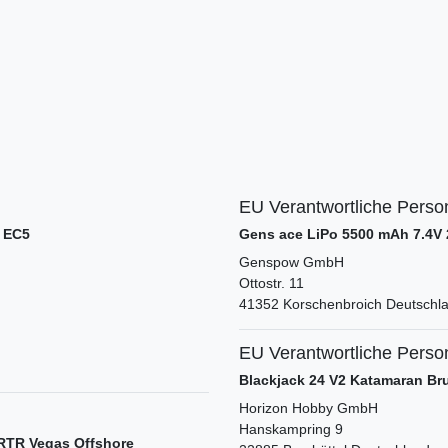
EU Verantwortliche Perso
e EC5
Gens ace LiPo 5500 mAh 7.4V 
Genspow GmbH
Ottostr.
11
41352
Korschenbroich
Deutschl
EU Verantwortliche Perso
Blackjack 24 V2 Katamaran B
Horizon Hobby GmbH
Hanskampring
9
RTR Vegas Offshore