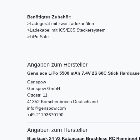
Benötigtes Zubehör:
>Ladegerät mit zwei Ladekanälen
>Ladekabel mit IC5/EC5 Steckersystem
>LiPo Safe
Angaben zum Hersteller
Gens ace LiPo 5500 mAh 7.4V 2S 60C Stick Hardcas
Genspow
Genspow GmbH
Ottostr.
11
41352
Korschenbroich
Deutschland
info@genspow.com
+49-21193670190
Angaben zum Hersteller
Blackjack 24 V2 Katamaran Brushless RC Rennboot 