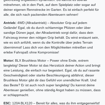
mitnehmen, ob in den Park, auf dem Spielplatz oder sogar auf
deiner eigenen Rennstrecke im Garten. Es ist einfach perfekt für
alle, die sich nach packenden Abenteuern sehnen!
Antrieb:
4WD (Allradantrieb) – Absoluter Grip auf jedem
Gelände! Egal, ob du durch schlammige Pfützen oder über
sandige Dünen jagst, der Allradantrieb sorgt dafür, dass dein
Fahrzeug immer den nötigen Grip behält. Du wirst erstaunt sein,
wie es sich anfühlt, wenn du die Kontrolle über jedes Terrain
übernimmst! Lass dich von den Möglichkeiten mitreißen und
erlebe Fahrspaß ohne Kompromisse!
Motor:
BLX Brushless Motor – Power ohne Ende, extrem
langlebig! Dieser Motor ist das Herzstück deiner Action und bringt
eine Leistung, die einfach nur begeistert. Egal, ob du auf rasante
Geschwindigkeit oder starke Beschleunigung abfährst, dieser
Brushless Motor gibt dir das Gefühl von unendlicher Kraft. Und
das Beste? Er ist auch noch super langlebig! Du kannst deine
Abenteuer genießen, ohne ständig Angst haben zu müssen, dass
er schlappmacht.
ESC:
120A BLX120 – Bereit für alles, was du ihm entgegenwirfst!