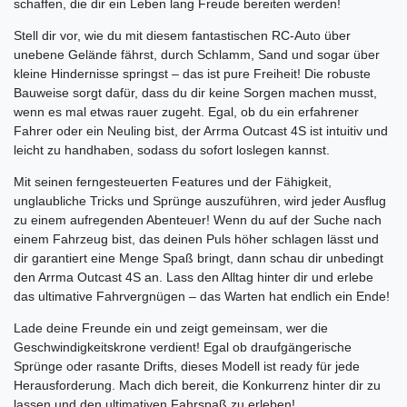
schaffen, die dir ein Leben lang Freude bereiten werden!
Stell dir vor, wie du mit diesem fantastischen RC-Auto über
unebene Gelände fährst, durch Schlamm, Sand und sogar über
kleine Hindernisse springst – das ist pure Freiheit! Die robuste
Bauweise sorgt dafür, dass du dir keine Sorgen machen musst,
wenn es mal etwas rauer zugeht. Egal, ob du ein erfahrener
Fahrer oder ein Neuling bist, der Arrma Outcast 4S ist intuitiv und
leicht zu handhaben, sodass du sofort loslegen kannst.
Mit seinen ferngesteuerten Features und der Fähigkeit,
unglaubliche Tricks und Sprünge auszuführen, wird jeder Ausflug
zu einem aufregenden Abenteuer! Wenn du auf der Suche nach
einem Fahrzeug bist, das deinen Puls höher schlagen lässt und
dir garantiert eine Menge Spaß bringt, dann schau dir unbedingt
den Arrma Outcast 4S an. Lass den Alltag hinter dir und erlebe
das ultimative Fahrvergnügen – das Warten hat endlich ein Ende!
Lade deine Freunde ein und zeigt gemeinsam, wer die
Geschwindigkeitskrone verdient! Egal ob draufgängerische
Sprünge oder rasante Drifts, dieses Modell ist ready für jede
Herausforderung. Mach dich bereit, die Konkurrenz hinter dir zu
lassen und den ultimativen Fahrspaß zu erleben!