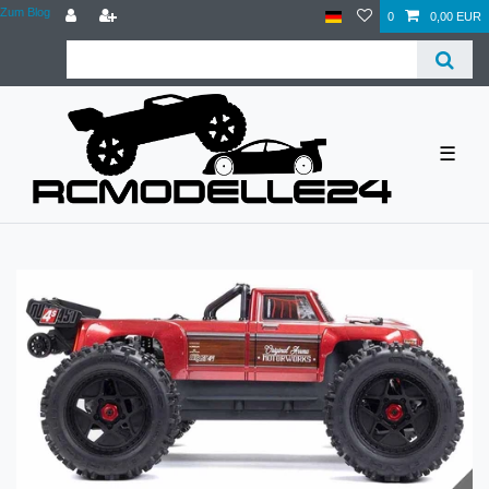
Zum Blog
0
0,00 EUR
☰