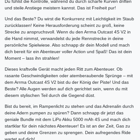
Du fühlst die Kontrolle, während du durch scharfe Kurven driften
und steile Anstiege meistern kannst. Das ist Freiheit pur!
Und das Beste? Du wirst die Konkurrenz mit Leichtigkeit im Staub
zurücklassen! Keine Herausforderung scheint zu groß, keine
Strecke zu anspruchsvoll. Wenn du den Arrma Outcast 4S V2 in
die Hand nimmst, verwandelst du jede Rennstrecke in deine
persönliche Spielwiese. Also schnapp dir dein Modell und mach
dich bereit für ein Abenteuer voller Action und Spaß! Das ist dein
Moment – lass ihn strahlen!
Dieses kraftvolle Gerät macht jeden Ritt zum Abenteuer. Ob
rasante Geschwindigkeiten oder atemberaubende Sprünge – mit
dem Arrma Outcast 4S V2 bist du der König der Piste! Und das
Beste? Alle Augen werden auf dich gerichtet sein, wenn du mit
diesem stylischen Teil durch die Gegend düst.
Bist du bereit, im Rampenlicht zu stehen und das Adrenalin durch
deine Adern pumpen zu spüren? Dann schnapp dir jetzt das
geniale Bundle mit dem LiPo Akku 5000 mAh 4S und mach dich
startklar für dein nächstes Abenteuer! Es ist an der Zeit, Gas zu
geben und deine Grenzen zu sprengen. Dein aufregendes Ride
wartet auf dich!