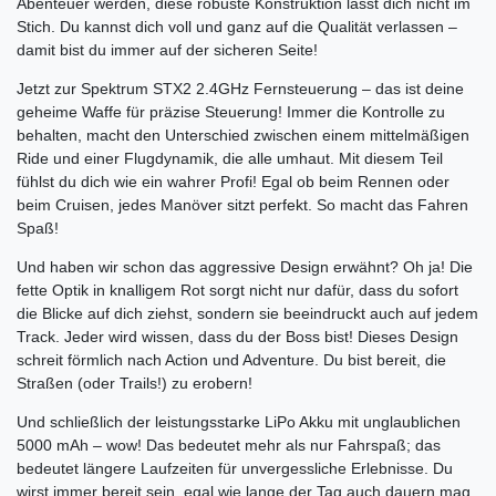
Abenteuer werden, diese robuste Konstruktion lässt dich nicht im
Stich. Du kannst dich voll und ganz auf die Qualität verlassen –
damit bist du immer auf der sicheren Seite!
Jetzt zur Spektrum STX2 2.4GHz Fernsteuerung – das ist deine
geheime Waffe für präzise Steuerung! Immer die Kontrolle zu
behalten, macht den Unterschied zwischen einem mittelmäßigen
Ride und einer Flugdynamik, die alle umhaut. Mit diesem Teil
fühlst du dich wie ein wahrer Profi! Egal ob beim Rennen oder
beim Cruisen, jedes Manöver sitzt perfekt. So macht das Fahren
Spaß!
Und haben wir schon das aggressive Design erwähnt? Oh ja! Die
fette Optik in knalligem Rot sorgt nicht nur dafür, dass du sofort
die Blicke auf dich ziehst, sondern sie beeindruckt auch auf jedem
Track. Jeder wird wissen, dass du der Boss bist! Dieses Design
schreit förmlich nach Action und Adventure. Du bist bereit, die
Straßen (oder Trails!) zu erobern!
Und schließlich der leistungsstarke LiPo Akku mit unglaublichen
5000 mAh – wow! Das bedeutet mehr als nur Fahrspaß; das
bedeutet längere Laufzeiten für unvergessliche Erlebnisse. Du
wirst immer bereit sein, egal wie lange der Tag auch dauern mag.