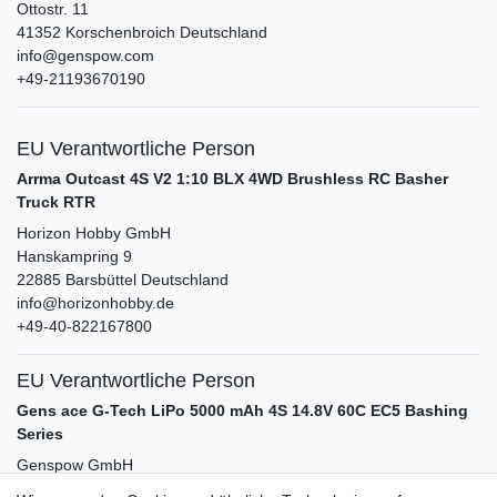
Ottostr.
11
41352
Korschenbroich
Deutschland
info@genspow.com
+49-21193670190
EU Verantwortliche Person
Arrma Outcast 4S V2 1:10 BLX 4WD Brushless RC Basher
Truck RTR
Horizon Hobby GmbH
Hanskampring
9
22885
Barsbüttel
Deutschland
info@horizonhobby.de
+49-40-822167800
EU Verantwortliche Person
Gens ace G-Tech LiPo 5000 mAh 4S 14.8V 60C EC5 Bashing
Series
Genspow GmbH
Ottostr.
11