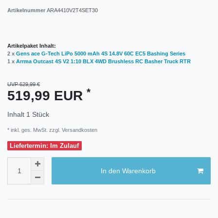
Artikelnummer
ARA4410V2T4SET30
Artikelpaket Inhalt:
2 x
Gens ace G-Tech LiPo 5000 mAh 4S 14.8V 60C EC5 Bashing Series
1 x
Arrma Outcast 4S V2 1:10 BLX 4WD Brushless RC Basher Truck RTR
UVP 629,99 €
*
519,99 EUR
Inhalt
1
Stück
* inkl. ges. MwSt. zzgl.
Versandkosten
Liefertermin: Im Zulauf
In den Warenkorb