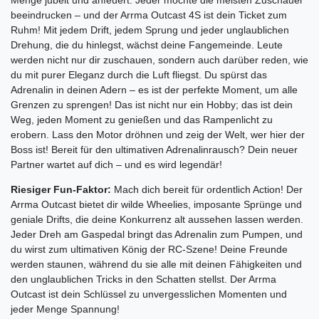
Menge jubelt und anfeuert. Jeder möchte die meisten Zuschauer
beeindrucken – und der Arrma Outcast 4S ist dein Ticket zum
Ruhm! Mit jedem Drift, jedem Sprung und jeder unglaublichen
Drehung, die du hinlegst, wächst deine Fangemeinde. Leute
werden nicht nur dir zuschauen, sondern auch darüber reden, wie
du mit purer Eleganz durch die Luft fliegst. Du spürst das
Adrenalin in deinen Adern – es ist der perfekte Moment, um alle
Grenzen zu sprengen! Das ist nicht nur ein Hobby; das ist dein
Weg, jeden Moment zu genießen und das Rampenlicht zu
erobern. Lass den Motor dröhnen und zeig der Welt, wer hier der
Boss ist! Bereit für den ultimativen Adrenalinrausch? Dein neuer
Partner wartet auf dich – und es wird legendär!
Riesiger Fun-Faktor:
Mach dich bereit für ordentlich Action! Der
Arrma Outcast bietet dir wilde Wheelies, imposante Sprünge und
geniale Drifts, die deine Konkurrenz alt aussehen lassen werden.
Jeder Dreh am Gaspedal bringt das Adrenalin zum Pumpen, und
du wirst zum ultimativen König der RC-Szene! Deine Freunde
werden staunen, während du sie alle mit deinen Fähigkeiten und
den unglaublichen Tricks in den Schatten stellst. Der Arrma
Outcast ist dein Schlüssel zu unvergesslichen Momenten und
jeder Menge Spannung!