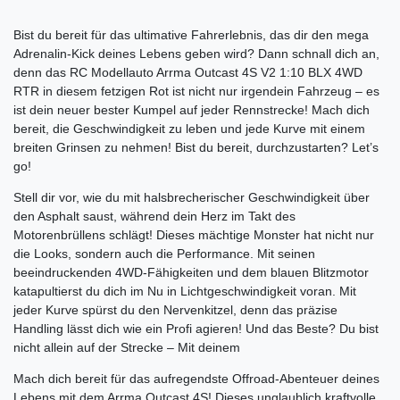
Bist du bereit für das ultimative Fahrerlebnis, das dir den mega
Adrenalin-Kick deines Lebens geben wird? Dann schnall dich an,
denn das RC Modellauto Arrma Outcast 4S V2 1:10 BLX 4WD
RTR in diesem fetzigen Rot ist nicht nur irgendein Fahrzeug – es
ist dein neuer bester Kumpel auf jeder Rennstrecke! Mach dich
bereit, die Geschwindigkeit zu leben und jede Kurve mit einem
breiten Grinsen zu nehmen! Bist du bereit, durchzustarten? Let’s
go!
Stell dir vor, wie du mit halsbrecherischer Geschwindigkeit über
den Asphalt saust, während dein Herz im Takt des
Motorenbrüllens schlägt! Dieses mächtige Monster hat nicht nur
die Looks, sondern auch die Performance. Mit seinen
beeindruckenden 4WD-Fähigkeiten und dem blauen Blitzmotor
katapultierst du dich im Nu in Lichtgeschwindigkeit voran. Mit
jeder Kurve spürst du den Nervenkitzel, denn das präzise
Handling lässt dich wie ein Profi agieren! Und das Beste? Du bist
nicht allein auf der Strecke – Mit deinem
Mach dich bereit für das aufregendste Offroad-Abenteuer deines
Lebens mit dem Arrma Outcast 4S! Dieses unglaublich kraftvolle