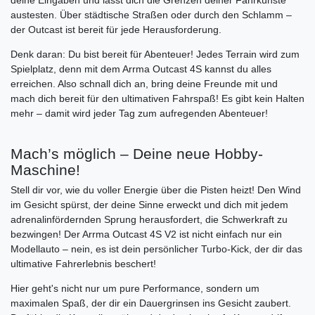
deine Eingaben und lässt dich die Grenzen deiner Fahrkünste
austesten. Über städtische Straßen oder durch den Schlamm –
der Outcast ist bereit für jede Herausforderung.
Denk daran: Du bist bereit für Abenteuer! Jedes Terrain wird zum
Spielplatz, denn mit dem Arrma Outcast 4S kannst du alles
erreichen. Also schnall dich an, bring deine Freunde mit und
mach dich bereit für den ultimativen Fahrspaß! Es gibt kein Halten
mehr – damit wird jeder Tag zum aufregenden Abenteuer!
Mach’s möglich – Deine neue Hobby-
Maschine!
Stell dir vor, wie du voller Energie über die Pisten heizt! Den Wind
im Gesicht spürst, der deine Sinne erweckt und dich mit jedem
adrenalinfördernden Sprung herausfordert, die Schwerkraft zu
bezwingen! Der Arrma Outcast 4S V2 ist nicht einfach nur ein
Modellauto – nein, es ist dein persönlicher Turbo-Kick, der dir das
ultimative Fahrerlebnis beschert!
Hier geht's nicht nur um pure Performance, sondern um
maximalen Spaß, der dir ein Dauergrinsen ins Gesicht zaubert.