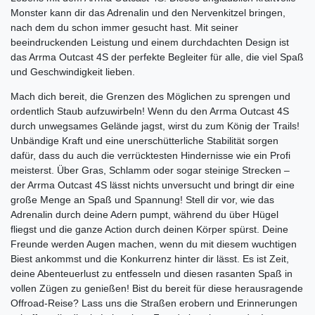
Monster kann dir das Adrenalin und den Nervenkitzel bringen,
nach dem du schon immer gesucht hast. Mit seiner
beeindruckenden Leistung und einem durchdachten Design ist
das Arrma Outcast 4S der perfekte Begleiter für alle, die viel Spaß
und Geschwindigkeit lieben.
Mach dich bereit, die Grenzen des Möglichen zu sprengen und
ordentlich Staub aufzuwirbeln! Wenn du den Arrma Outcast 4S
durch unwegsames Gelände jagst, wirst du zum König der Trails!
Unbändige Kraft und eine unerschütterliche Stabilität sorgen
dafür, dass du auch die verrücktesten Hindernisse wie ein Profi
meisterst. Über Gras, Schlamm oder sogar steinige Strecken –
der Arrma Outcast 4S lässt nichts unversucht und bringt dir eine
große Menge an Spaß und Spannung! Stell dir vor, wie das
Adrenalin durch deine Adern pumpt, während du über Hügel
fliegst und die ganze Action durch deinen Körper spürst. Deine
Freunde werden Augen machen, wenn du mit diesem wuchtigen
Biest ankommst und die Konkurrenz hinter dir lässt. Es ist Zeit,
deine Abenteuerlust zu entfesseln und diesen rasanten Spaß in
vollen Zügen zu genießen! Bist du bereit für diese herausragende
Offroad-Reise? Lass uns die Straßen erobern und Erinnerungen