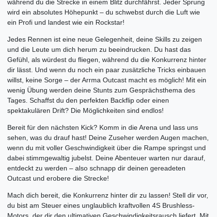
während du die Strecke in einem Blitz durchfährst. Jeder Sprung
wird ein absolutes Höhepunkt – du schwebst durch die Luft wie
ein Profi und landest wie ein Rockstar!
Jedes Rennen ist eine neue Gelegenheit, deine Skills zu zeigen
und die Leute um dich herum zu beeindrucken. Du hast das
Gefühl, als würdest du fliegen, während du die Konkurrenz hinter
dir lässt. Und wenn du noch ein paar zusätzliche Tricks einbauen
willst, keine Sorge – der Arrma Outcast macht es möglich! Mit ein
wenig Übung werden deine Stunts zum Gesprächsthema des
Tages. Schaffst du den perfekten Backflip oder einen
spektakulären Drift? Die Möglichkeiten sind endlos!
Bereit für den nächsten Kick? Komm in die Arena und lass uns
sehen, was du drauf hast! Deine Zuseher werden Augen machen,
wenn du mit voller Geschwindigkeit über die Rampe springst und
dabei stimmgewaltig jubelst. Deine Abenteuer warten nur darauf,
entdeckt zu werden – also schnapp dir deinen gereadeten
Outcast und erobere die Strecke!
Mach dich bereit, die Konkurrenz hinter dir zu lassen! Stell dir vor,
du bist am Steuer eines unglaublich kraftvollen 4S Brushless-
Motors, der dir den ultimativen Geschwindigkeitsrausch liefert. Mit