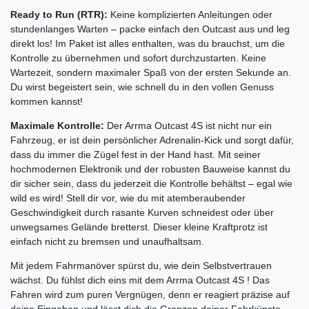
Ready to Run (RTR):
Keine komplizierten Anleitungen oder
stundenlanges Warten – packe einfach den Outcast aus und leg
direkt los! Im Paket ist alles enthalten, was du brauchst, um die
Kontrolle zu übernehmen und sofort durchzustarten. Keine
Wartezeit, sondern maximaler Spaß von der ersten Sekunde an.
Du wirst begeistert sein, wie schnell du in den vollen Genuss
kommen kannst!
Maximale Kontrolle:
Der Arrma Outcast 4S ist nicht nur ein
Fahrzeug, er ist dein persönlicher Adrenalin-Kick und sorgt dafür,
dass du immer die Zügel fest in der Hand hast. Mit seiner
hochmodernen Elektronik und der robusten Bauweise kannst du
dir sicher sein, dass du jederzeit die Kontrolle behältst – egal wie
wild es wird! Stell dir vor, wie du mit atemberaubender
Geschwindigkeit durch rasante Kurven schneidest oder über
unwegsames Gelände bretterst. Dieser kleine Kraftprotz ist
einfach nicht zu bremsen und unaufhaltsam.
Mit jedem Fahrmanöver spürst du, wie dein Selbstvertrauen
wächst. Du fühlst dich eins mit dem Arrma Outcast 4S ! Das
Fahren wird zum puren Vergnügen, denn er reagiert präzise auf