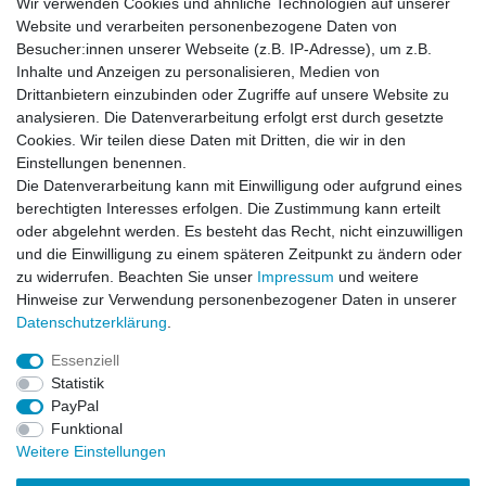
Wir verwenden Cookies und ähnliche Technologien auf unserer
41352
Korschenbroich
Deutschland
Website und verarbeiten personenbezogene Daten von
Besucher:innen unserer Webseite (z.B. IP-Adresse), um z.B.
Inhalte und Anzeigen zu personalisieren, Medien von
Zubehör
Drittanbietern einzubinden oder Zugriffe auf unsere Website zu
analysieren. Die Datenverarbeitung erfolgt erst durch gesetzte
Cookies. Wir teilen diese Daten mit Dritten, die wir in den
-44%
SkyRC B6 neo Ladegerät grau LiPo 1-6S 10A
Einstellungen benennen.
200W DC
Die Datenverarbeitung kann mit Einwilligung oder aufgrund eines
24,99 € *
UVP 44,99 €
berechtigten Interesses erfolgen. Die Zustimmung kann erteilt
Artikel anzeigen
oder abgelehnt werden. Es besteht das Recht, nicht einzuwilligen
und die Einwilligung zu einem späteren Zeitpunkt zu ändern oder
*
inkl. ges. MwSt.
zzgl.
Versandkosten
zu widerrufen. Beachten Sie unser
Impressum
und weitere
Hinweise zur Verwendung personenbezogener Daten in unserer
Daten­schutz­erklärung
.
Essenziell
Statistik
Impressum
Daten­schutz­erklärung
AGB
PayPal
Funktional
Weitere Einstellungen
Widerrufs­recht
Kontakt
Vertrag widerrufen