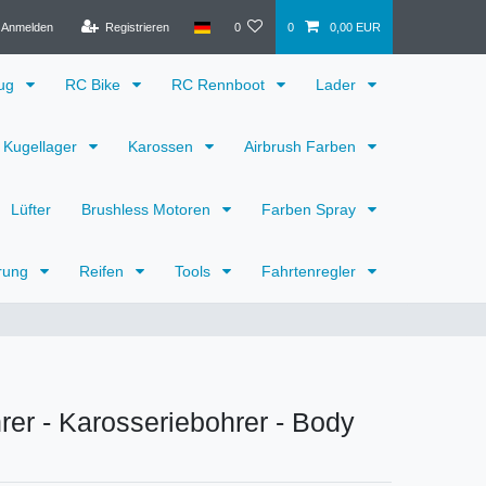
Anmelden
Registrieren
0
0
0,00 EUR
eug
RC Bike
RC Rennboot
Lader
Kugellager
Karossen
Airbrush Farben
Lüfter
Brushless Motoren
Farben Spray
rung
Reifen
Tools
Fahrtenregler
er - Karosseriebohrer - Body