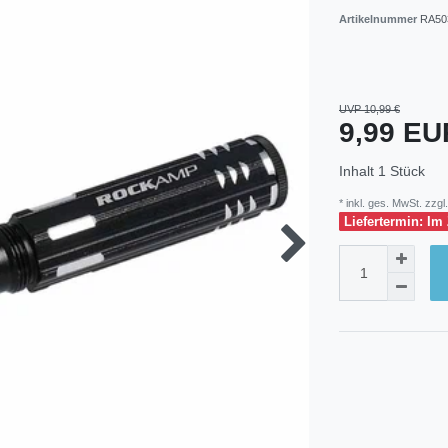
Artikelnummer
RA50
UVP 10,99 €
9,99 E
Inhalt
1
Stück
* inkl. ges. MwSt. zzgl.
Liefertermin: Im