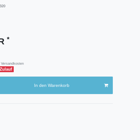
320
*
UR
Versandkosten
 Zulauf
In den Warenkorb