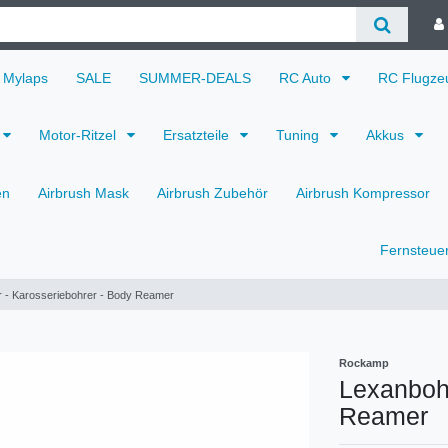
Mylaps
SALE
SUMMER-DEALS
RC Auto
RC Flugz
Motor-Ritzel
Ersatzteile
Tuning
Akkus
en
Airbrush Mask
Airbrush Zubehör
Airbrush Kompressor
Fernsteue
 - Karosseriebohrer - Body Reamer
Rockamp
Lexanbohr
Reamer