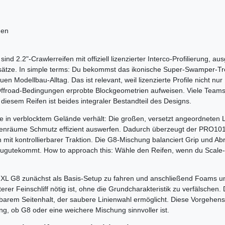
gen
.2"-Crawlerreifen mit offiziell lizenzierter Interco-Profilierung, aus
insätze. In simple terms: Du bekommst das ikonische Super-Swamper-Tr
Modellbau-Alltag. Das ist relevant, weil lizenzierte Profile nicht nur
 Offroad-Bedingungen erprobte Blockgeometrien aufweisen. Viele Teams
diesem Reifen ist beides integraler Bestandteil des Designs.
sse in verblocktem Gelände verhält: Die großen, versetzt angeordneten 
chenräume Schmutz effizient auswerfen. Dadurch überzeugt der PRO10
mit kontrollierbarer Traktion. Die G8-Mischung balanciert Grip und Ab
ugutekommt. How to approach this: Wähle den Reifen, wenn du Scale-
 XL G8 zunächst als Basis-Setup zu fahren und anschließend Foams u
erer Feinschliff nötig ist, ohne die Grundcharakteristik zu verfälschen.
hbarem Seitenhalt, der saubere Linienwahl ermöglicht. Diese Vorgehen
ng, ob G8 oder eine weichere Mischung sinnvoller ist.