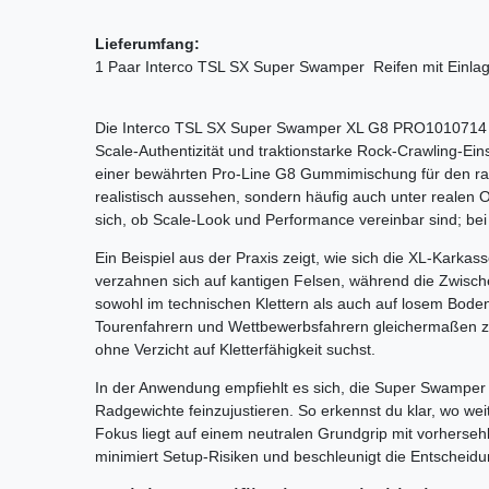
Lieferumfang:
1 Paar Interco TSL SX Super Swamper Reifen mit Einla
Die Interco TSL SX Super Swamper XL G8 PRO1010714 sind 2
Scale-Authentizität und traktionstarke Rock-Crawling-E
einer bewährten Pro-Line G8 Gummimischung für den rauen 
realistisch aussehen, sondern häufig auch unter realen
sich, ob Scale-Look und Performance vereinbar sind; bei 
Ein Beispiel aus der Praxis zeigt, wie sich die XL-Karka
verzahnen sich auf kantigen Felsen, während die Zwis
sowohl im technischen Klettern als auch auf losem Boden 
Tourenfahrern und Wettbewerbsfahrern gleichermaßen z
ohne Verzicht auf Kletterfähigkeit suchst.
In der Anwendung empfiehlt es sich, die Super Swamper
Radgewichte feinzujustieren. So erkennst du klar, wo weit
Fokus liegt auf einem neutralen Grundgrip mit vorherse
minimiert Setup-Risiken und beschleunigt die Entscheidu