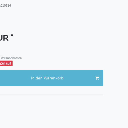
010714
*
EUR
Versandkosten
 Zulauf
In den Warenkorb