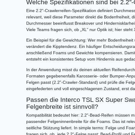
Welche Spezifikationen sind bei 2.2"
Eine 2.2"-Crawlerreifen-Spezifikation definiert Durchmes
relevant, weil diese Parameter direkt die Bodenfreiheit, 
Durchmesser beeinflusst Breakover und Hindernisklarhei
Viele Teams fragen sich, ob „XL“ nur Optik ist; hier steht
Ein Beispiel für die Gewichtung: Wer mehr Bodenfreihei
verändert die Kipptendenz. Ein häufiger Entscheidungsr
anschließend Foams und Gewichte kompensieren. Damit ble
entsteht ein konsistentes Setup vom Hindernis aus gedac
In der Anwendung misst du deinen aktuellen Reifendurchm
Formaten gegebenenfalls Karosserie- oder Bumper-Anpa
Felgen passt (2.2"-Crawler-Standard) und prüfe die Felg
eingefederten und voll eingeschlagenen Zustand, erst da
Passen die Interco TSL SX Super Swa
Felgenbreite ist sinnvoll?
Kompatibilität bedeutet hier: 2.2"-Bead-Reifen müssen m
passender Felgeninnenbreite für die Foams. Das ist rele
seitliche Stützung liefert. In simple terms: Felge und F
fragen sich, ob „jede 2.2“-Felge passt; Bead-Profil und 