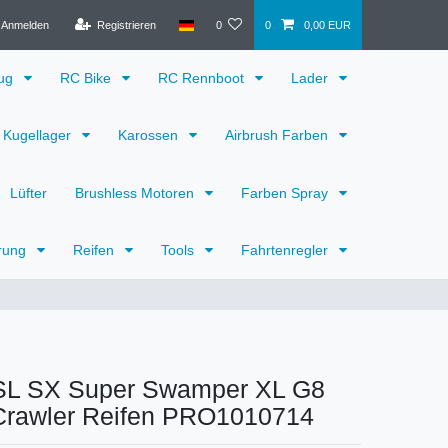
Anmelden
Registrieren
0
0
0,00 EUR
eug
RC Bike
RC Rennboot
Lader
Kugellager
Karossen
Airbrush Farben
Lüfter
Brushless Motoren
Farben Spray
rung
Reifen
Tools
Fahrtenregler
TSL SX Super Swamper XL G8
 Crawler Reifen PRO1010714