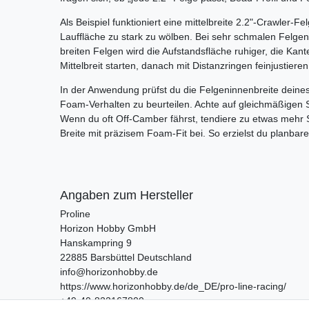
Als Beispiel funktioniert eine mittelbreite 2.2"-Crawler-F
Lauffläche zu stark zu wölben. Bei sehr schmalen Felgen 
breiten Felgen wird die Aufstandsfläche ruhiger, die Kan
Mittelbreit starten, danach mit Distanzringen feinjustieren
In der Anwendung prüfst du die Felgeninnenbreite deine
Foam-Verhalten zu beurteilen. Achte auf gleichmäßigen S
Wenn du oft Off-Camber fährst, tendiere zu etwas mehr 
Breite mit präzisem Foam-Fit bei. So erzielst du planbare
Angaben zum Hersteller
Proline
Horizon Hobby GmbH
Hanskampring
9
22885
Barsbüttel
Deutschland
info@horizonhobby.de
https://www.horizonhobby.de/de_DE/pro-line-racing/
+49-40-822167800