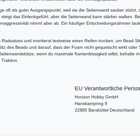
elge oft als guter Ausgangspunkt, weil sie die Seitenwand sauber stützt,
steigt das Einlenkgefühl, aber die Seitenwand kann stärker walken. Be
tenaggressivität nimmt aber ab. Ein häufiger Entscheidungsrahmen laut
.
s Radsatzes und montierst testweise einen Reifen trocken, um Bead-Si
itz des Beads und darauf, dass der Foam nicht gequetscht wirkt oder S
Seitenwandstütze; wenn du maximale Kantenbissigkeit willst, behalte 
 Traktion.
EU Verantwortliche Perso
Horizon Hobby GmbH
Hanskampring
9
22885
Barsbüttel
Deutschland