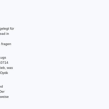
gelegt für
ead in
 fragen
Lugs
10714
rieb, was
Optik
nd
 Der
sweise