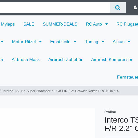
Mylaps
SALE
SUMMER-DEALS
RC Auto
RC Flugz
Motor-Ritzel
Ersatzteile
Tuning
Akkus
en
Airbrush Mask
Airbrush Zubehör
Airbrush Kompressor
Fernsteue
Interco TSL SX Super Swamper XL G8 F/R 2.2" Crawler Reifen PRO1010714
Proline
Interco 
F/R 2.2"