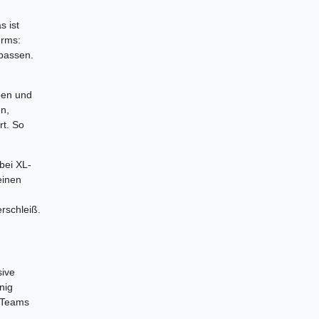
s ist
erms:
 passen.
ben und
n,
rt. So
bei XL-
einen
rschleiß.
sive
nig
e Teams