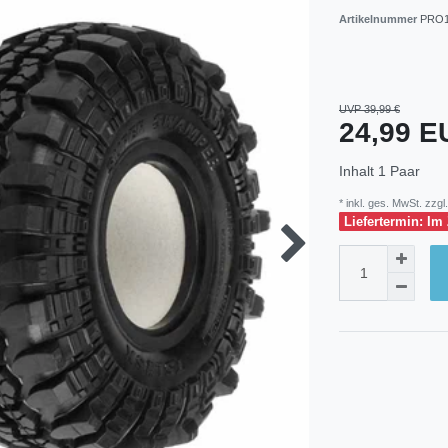
Artikelnummer
PRO1
UVP 39,99 €
24,99 
Inhalt
1
Paar
* inkl. ges. MwSt. zzgl.
Liefertermin: Im