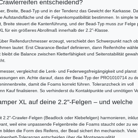
-Crawlerreifen entscheidend?
ser, Breite, Bead-Typ und in der Tendenz das Gewicht der Karkasse. Da
die Aufstandsfläche und die Felgenkompatibilität bestimmen. In simple t
t, Breite steuert die Kantenführung, und der Bead-Typ muss zur Felge
 XL für ein größeres Abrollmaß innerhalb der 2.2"-Klasse.
t über Reifendurchmesser erzeugt, verschiebt den Schwerpunkt nach o
ahmen lautet: Erst Clearance-Bedarf definieren, dann Reifenhöhe wähle
ibt die Balance zwischen Kletterfähigkeit und Seitenstabilität gewah
ht.
esser, vergleichst die Lenk- und Federwegsfreigängigkeit und planst 
ssungen ein. Achte darauf, dass der Bead-Typ der PRO1010714 zu d
eninnenbreite, damit die Foams korrekt führen. Toleranzcheck im voll
nn Kauf finalisieren. So verhinderst du Kontaktpunkte und unnötigen Ve
mper XL auf deine 2.2"-Felgen – und welche
it 2.2"-Crawler-Felgen (Beadlock oder Klebefelgen) harmonieren, inklu
vant, weil eine unpassende Felgenbreite die Foams staucht oder zu we
oam bilden die Form des Reifens, der Bead sichert ihn mechanisch. Viel
Felgenbett-Toleranzen entscheiden über die Montagequalität.