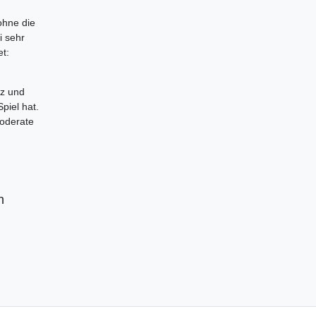
 ohne die
i sehr
et:
tz und
piel hat.
moderate
n