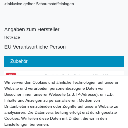
>Inklusive gelber Schaumstoffeinlagen
Angaben zum Hersteller
HotRace
EU Verantwortliche Person
Zubehör
-8%
Revolution Design Radmutterschlüssel 17mm
6kant
Wir verwenden Cookies und ähnliche Technologien auf unserer
21,99 € *
Website und verarbeiten personenbezogene Daten von
UVP 23,99 €
Besucher:innen unserer Webseite (z.B. IP-Adresse), um z.B.
In den Warenkorb
Inhalte und Anzeigen zu personalisieren, Medien von
*
inkl. ges. MwSt.
zzgl.
Versandkosten
Drittanbietern einzubinden oder Zugriffe auf unsere Website zu
analysieren. Die Datenverarbeitung erfolgt erst durch gesetzte
Cookies. Wir teilen diese Daten mit Dritten, die wir in den
-5%
Radmutterschlüssel 17mm 6kant Grau
Einstellungen benennen.
Aluminium eloxiert