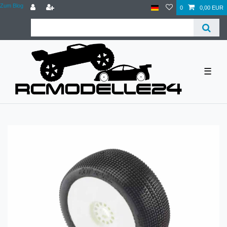
Zum Blog
0
0,00 EUR
☰