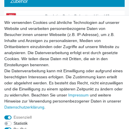
Zubehör
-8%
Revolution Design Radmutterschlüssel 17mm
6kant
Wir verwenden Cookies und ähnliche Technologien auf unserer
21,99 € *
Website und verarbeiten personenbezogene Daten von
UVP 23,99 €
Besucher:innen unserer Webseite (z.B. IP-Adresse), um z.B.
In den Warenkorb
Inhalte und Anzeigen zu personalisieren, Medien von
*
inkl. ges. MwSt.
zzgl.
Versandkosten
Drittanbietern einzubinden oder Zugriffe auf unsere Website zu
analysieren. Die Datenverarbeitung erfolgt erst durch gesetzte
Cookies. Wir teilen diese Daten mit Dritten, die wir in den
-5%
Radmutterschlüssel 17mm 6kant Grau
Einstellungen benennen.
Aluminium eloxiert
Die Datenverarbeitung kann mit Einwilligung oder aufgrund eines
18,99 € *
UVP 19,99 €
berechtigten Interesses erfolgen. Die Zustimmung kann erteilt
In den Warenkorb
oder abgelehnt werden. Es besteht das Recht, nicht einzuwilligen
und die Einwilligung zu einem späteren Zeitpunkt zu ändern oder
*
inkl. ges. MwSt.
zzgl.
Versandkosten
zu widerrufen. Beachten Sie unser
Impressum
und weitere
Hinweise zur Verwendung personenbezogener Daten in unserer
Daten­schutz­erklärung
.
Essenziell
Statistik
Impressum
Daten­schutz­erklärung
AGB