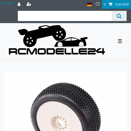
Zum Blog
0
0,00 EUR
☰