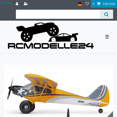
Zum Blog
0
0,00 EUR
☰