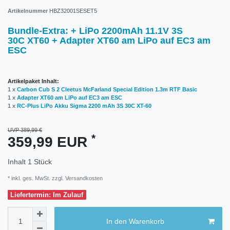
Artikelnummer
HBZ32001SESET5
Bundle-Extra: + LiPo 2200mAh 11.1V 3S
30C XT60 + Adapter XT60 am LiPo auf EC3 am
ESC
Artikelpaket Inhalt:
1 x
Carbon Cub S 2 Cleetus McFarland Special Edition 1.3m RTF Basic
1 x
Adapter XT60 am LiPo auf EC3 am ESC
1 x
RC-Plus LiPo Akku Sigma 2200 mAh 3S 30C XT-60
UVP 389,99 €
*
359,99 EUR
Inhalt
1
Stück
* inkl. ges. MwSt. zzgl.
Versandkosten
Liefertermin: Im Zulauf
In den Warenkorb