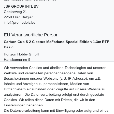
JSP GROUP INTL BV
Geelseweg
21
2250
Olen
Belgien
info@promodels.be
EU Verantwortliche Person
Carbon Cub S 2 Cleetus McFarland Special Edition 1.3m RTF
Basic
Horizon Hobby GmbH
Hanskampring
9
22885
Barsbüttel
Deutschland
Wir verwenden Cookies und ähnliche Technologien auf unserer
info@horizonhobby.com
Website und verarbeiten personenbezogene Daten von
Besucher:innen unserer Webseite (z.B. IP-Adresse), um z.B.
Inhalte und Anzeigen zu personalisieren, Medien von
Zubehör
Drittanbietern einzubinden oder Zugriffe auf unsere Website zu
analysieren. Die Datenverarbeitung erfolgt erst durch gesetzte
Cookies. Wir teilen diese Daten mit Dritten, die wir in den
-8%
Gens Ace Lader iMars S100 G-Tech 10Amp.
Einstellungen benennen.
100W 2-6S AC 100-240V
Die Datenverarbeitung kann mit Einwilligung oder aufgrund eines
54,99 € *
UVP 59,99 €