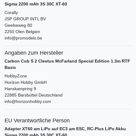
Sigma 2200 mAh 3S 30C XT-60
Corally
JSP GROUP INTL BV
Geelseweg
80
2250
Olen
Belgien
info@promodels.be
Angaben zum Hersteller
Carbon Cub S 2 Cleetus McFarland Special Edition 1.3m RTF
Basic
HobbyZone
Horizon Hobby GmbH
Hanskampring
9
22885
Barsbüttel
Deutschland
info@horizonhobby.com
EU Verantwortliche Person
Adapter XT60 am LiPo auf EC3 am ESC, RC-Plus LiPo Akku
Sigma 2200 mAh 3S 30C XT-60