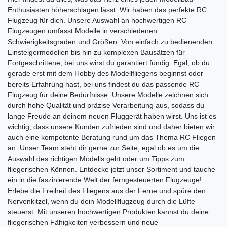
Enthusiasten höherschlagen lässt. Wir haben das perfekte RC
Flugzeug für dich. Unsere Auswahl an hochwertigen RC
Flugzeugen umfasst Modelle in verschiedenen
Schwierigkeitsgraden und Größen. Von einfach zu bedienenden
Einsteigermodellen bis hin zu komplexen Bausätzen für
Fortgeschrittene, bei uns wirst du garantiert fündig. Egal, ob du
gerade erst mit dem Hobby des Modellfliegens beginnst oder
bereits Erfahrung hast, bei uns findest du das passende RC
Flugzeug für deine Bedürfnisse. Unsere Modelle zeichnen sich
durch hohe Qualität und präzise Verarbeitung aus, sodass du
lange Freude an deinem neuen Fluggerät haben wirst. Uns ist es
wichtig, dass unsere Kunden zufrieden sind und daher bieten wir
auch eine kompetente Beratung rund um das Thema RC Fliegen
an. Unser Team steht dir gerne zur Seite, egal ob es um die
Auswahl des richtigen Modells geht oder um Tipps zum
fliegerischen Können. Entdecke jetzt unser Sortiment und tauche
ein in die faszinierende Welt der ferngesteuerten Flugzeuge!
Erlebe die Freiheit des Fliegens aus der Ferne und spüre den
Nervenkitzel, wenn du dein Modellflugzeug durch die Lüfte
steuerst. Mit unseren hochwertigen Produkten kannst du deine
fliegerischen Fähigkeiten verbessern und neue