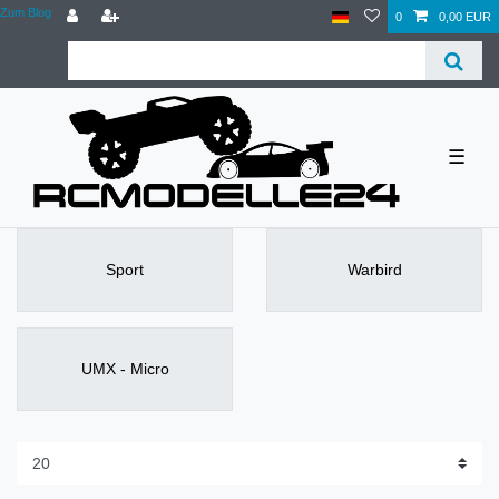
Zum Blog
0
0,00 EUR
☰
Sport
Warbird
UMX - Micro