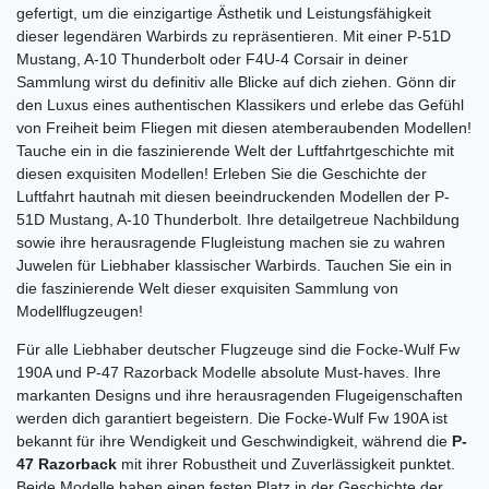
gefertigt, um die einzigartige Ästhetik und Leistungsfähigkeit
dieser legendären Warbirds zu repräsentieren. Mit einer P-51D
Mustang, A-10 Thunderbolt oder F4U-4 Corsair in deiner
Sammlung wirst du definitiv alle Blicke auf dich ziehen. Gönn dir
den Luxus eines authentischen Klassikers und erlebe das Gefühl
von Freiheit beim Fliegen mit diesen atemberaubenden Modellen!
Tauche ein in die faszinierende Welt der Luftfahrtgeschichte mit
diesen exquisiten Modellen! Erleben Sie die Geschichte der
Luftfahrt hautnah mit diesen beeindruckenden Modellen der P-
51D Mustang, A-10 Thunderbolt. Ihre detailgetreue Nachbildung
sowie ihre herausragende Flugleistung machen sie zu wahren
Juwelen für Liebhaber klassischer Warbirds. Tauchen Sie ein in
die faszinierende Welt dieser exquisiten Sammlung von
Modellflugzeugen!
Für alle Liebhaber deutscher Flugzeuge sind die Focke-Wulf Fw
190A und P-47 Razorback Modelle absolute Must-haves. Ihre
markanten Designs und ihre herausragenden Flugeigenschaften
werden dich garantiert begeistern. Die Focke-Wulf Fw 190A ist
bekannt für ihre Wendigkeit und Geschwindigkeit, während die
P-
47 Razorback
mit ihrer Robustheit und Zuverlässigkeit punktet.
Beide Modelle haben einen festen Platz in der Geschichte der