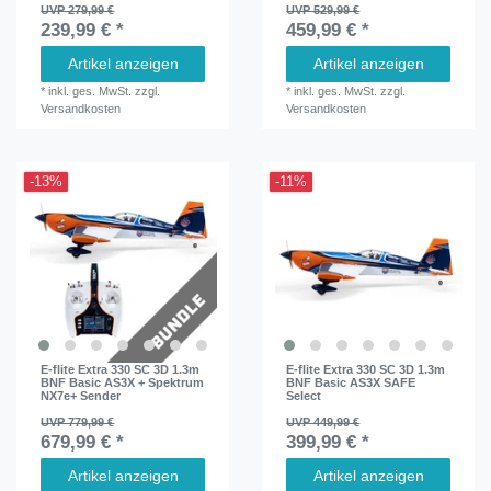
UVP 279,99 €
UVP 529,99 €
239,99 € *
459,99 € *
Artikel anzeigen
Artikel anzeigen
*
inkl. ges. MwSt.
zzgl.
*
inkl. ges. MwSt.
zzgl.
Versandkosten
Versandkosten
-13%
-11%
E-flite Extra 330 SC 3D 1.3m
E-flite Extra 330 SC 3D 1.3m
BNF Basic AS3X + Spektrum
BNF Basic AS3X SAFE
NX7e+ Sender
Select
UVP 779,99 €
UVP 449,99 €
679,99 € *
399,99 € *
Artikel anzeigen
Artikel anzeigen