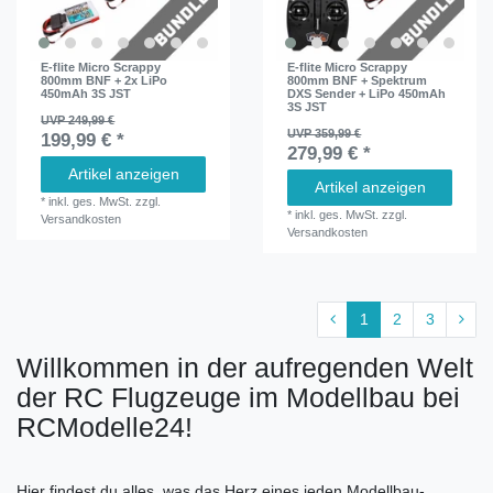
E-flite Micro Scrappy
E-flite Micro Scrappy
800mm BNF + 2x LiPo
800mm BNF + Spektrum
450mAh 3S JST
DXS Sender + LiPo 450mAh
3S JST
UVP 249,99 €
UVP 359,99 €
199,99 € *
279,99 € *
Artikel anzeigen
Artikel anzeigen
*
inkl. ges. MwSt.
zzgl.
*
inkl. ges. MwSt.
zzgl.
Versandkosten
Versandkosten
1
2
3
Willkommen in der aufregenden Welt
der RC Flugzeuge im Modellbau bei
RCModelle24!
Hier findest du alles, was das Herz eines jeden Modellbau-