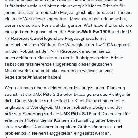
Luftfahrtindustrie und bieten ein unvergleichliches Erlebnis für
jeden, der sich für deutsche Flugzeugtechnik interessiert. Tauche
ein in die Welt dieser legendären Maschinen und erlebe selbst,
warum sie so viele Fans auf der ganzen Welt haben! Erkunde die
einzigartigen Eigenschaften der
Focke-Wulf Fw 190A
und der P-
47 Razorback, zwei legendäre Flugzeugmodelle mit
unterschiedlichen Stärken. Die Wendigkeit der Fw 190A gepaart
mit der Robustheit der P-47 Razorback machen sie zu
unverzichtbaren Klassikern in der Luftfahrtgeschichte. Erlebe
selbst das faszinierende Flugerlebnis dieser deutschen
Meisterwerke und entdecke, warum sie weltweit so viele
begeisterte Anhänger haben!
Wenn du nach einem kleinen, aber leistungsstarken Flugzeug
suchst, ist die UMX Pitts S-1S oder Draco genau das Richtige für
dich. Diese Modelle sind perfekt für Kunstflug und bieten eine
unglaubliche Wendigkeit. Mit ihrem robusten Design und der
präzisen Steuerung sind die
UMX Pitts S-1S
und Draco ideal für
erfahrene Piloten, die ihr Können im Kunstflug unter Beweis
stellen wollen. Dank ihrer kompakten Größe können sie auch
problemlos in kleinen Fluggebieten eingesetzt werden.