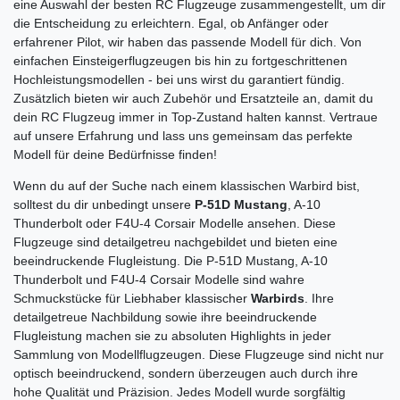
eine Auswahl der besten RC Flugzeuge zusammengestellt, um dir
die Entscheidung zu erleichtern. Egal, ob Anfänger oder
erfahrener Pilot, wir haben das passende Modell für dich. Von
einfachen Einsteigerflugzeugen bis hin zu fortgeschrittenen
Hochleistungsmodellen - bei uns wirst du garantiert fündig.
Zusätzlich bieten wir auch Zubehör und Ersatzteile an, damit du
dein RC Flugzeug immer in Top-Zustand halten kannst. Vertraue
auf unsere Erfahrung und lass uns gemeinsam das perfekte
Modell für deine Bedürfnisse finden!
Wenn du auf der Suche nach einem klassischen Warbird bist,
solltest du dir unbedingt unsere
P-51D Mustang
, A-10
Thunderbolt oder F4U-4 Corsair Modelle ansehen. Diese
Flugzeuge sind detailgetreu nachgebildet und bieten eine
beeindruckende Flugleistung. Die P-51D Mustang, A-10
Thunderbolt und F4U-4 Corsair Modelle sind wahre
Schmuckstücke für Liebhaber klassischer
Warbirds
. Ihre
detailgetreue Nachbildung sowie ihre beeindruckende
Flugleistung machen sie zu absoluten Highlights in jeder
Sammlung von Modellflugzeugen. Diese Flugzeuge sind nicht nur
optisch beeindruckend, sondern überzeugen auch durch ihre
hohe Qualität und Präzision. Jedes Modell wurde sorgfältig