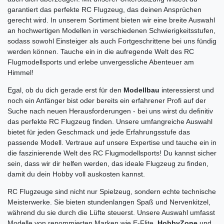
garantiert das perfekte RC Flugzeug, das deinen Ansprüchen
gerecht wird. In unserem Sortiment bieten wir eine breite Auswahl
an hochwertigen Modellen in verschiedenen Schwierigkeitsstufen,
sodass sowohl Einsteiger als auch Fortgeschrittene bei uns fündig
werden können. Tauche ein in die aufregende Welt des RC
Flugmodellsports und erlebe unvergessliche Abenteuer am
Himmel!
Egal, ob du dich gerade erst für den
Modellbau
interessierst und
noch ein Anfänger bist oder bereits ein erfahrener Profi auf der
Suche nach neuen Herausforderungen - bei uns wirst du definitiv
das perfekte RC Flugzeug finden. Unsere umfangreiche Auswahl
bietet für jeden Geschmack und jede Erfahrungsstufe das
passende Modell. Vertraue auf unsere Expertise und tauche ein in
die faszinierende Welt des RC Flugmodellsports! Du kannst sicher
sein, dass wir dir helfen werden, das ideale Flugzeug zu finden,
damit du dein Hobby voll auskosten kannst.
RC Flugzeuge sind nicht nur Spielzeug, sondern echte technische
Meisterwerke. Sie bieten stundenlangen Spaß und Nervenkitzel,
während du sie durch die Lüfte steuerst. Unsere Auswahl umfasst
Modelle von renommierten Marken wie E-Flite,
HobbyZone
und