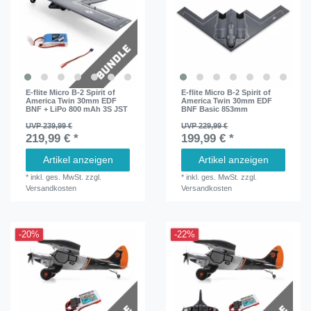
E-flite Micro B-2 Spirit of
E-flite Micro B-2 Spirit of
America Twin 30mm EDF
America Twin 30mm EDF
BNF + LiPo 800 mAh 3S JST
BNF Basic 853mm
UVP 239,99 €
UVP 229,99 €
219,99 € *
199,99 € *
Artikel anzeigen
Artikel anzeigen
*
inkl. ges. MwSt.
zzgl.
*
inkl. ges. MwSt.
zzgl.
Versandkosten
Versandkosten
-20%
-22%