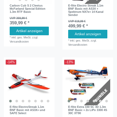
Carbon Cub S 2 Cleetus
E-flite Electro Streak 1.1m
McFarland Special Edition
BNF Basic mit AS3X +
1.3m RTF Basic
Spektrum NX7e+ 14 Kanal
Sender
UVP 369,99 €
UVP 619,99 €
359,99 € *
499,99 € *
Artikel anzeigen
Artikel anzeigen
*
inkl. ges. MwSt.
zzgl.
*
inkl. ges. MwSt.
zzgl.
Versandkosten
Versandkosten
-14%
-13%
E-flite ElectroStreak 1.1m
E-flite Extra 330 SC 3D 1.3m
BNF Basic mit AS3X+ und
BNF Basic + 2x LiPo 3300 4S
SAFE Select
30C XT90