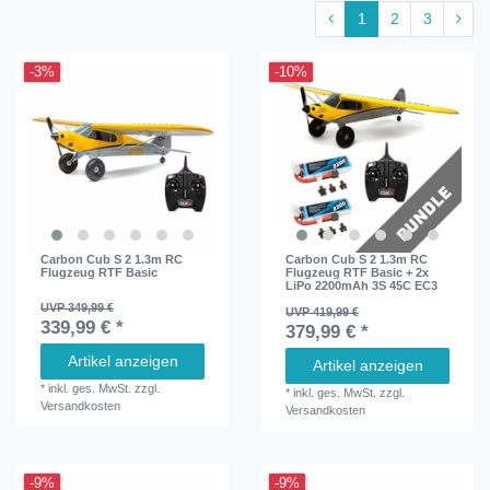
1
2
3
-3%
-10%
Carbon Cub S 2 1.3m RC
Carbon Cub S 2 1.3m RC
Flugzeug RTF Basic
Flugzeug RTF Basic + 2x
LiPo 2200mAh 3S 45C EC3
UVP 349,99 €
UVP 419,99 €
339,99 € *
379,99 € *
Artikel anzeigen
Artikel anzeigen
*
inkl. ges. MwSt.
zzgl.
*
inkl. ges. MwSt.
zzgl.
Versandkosten
Versandkosten
-9%
-9%