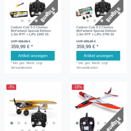
Carbon Cub S 2 Cleetus
Carbon Cub S 2 Cleetus
McFarland Special Edition
McFarland Special Edition
1.3m RTF + LiPo 2200 3S
1.3m RTF + LiPo 2700 3S
UVP 389,99 €
UVP 389,99 €
359,99 € *
359,99 € *
Artikel anzeigen
Artikel anzeigen
*
inkl. ges. MwSt.
zzgl.
*
inkl. ges. MwSt.
zzgl.
Versandkosten
Versandkosten
-3%
-19%