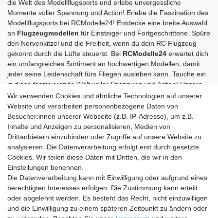
die Welt des Modellflugsports und erlebe unvergessliche
Momente voller Spannung und Action! Erlebe die Faszination des
Modellflugsports bei RCModelle24! Entdecke eine breite Auswahl
an
Flugzeugmodellen
für Einsteiger und Fortgeschrittene. Spüre
den Nervenkitzel und die Freiheit, wenn du dein RC Flugzeug
gekonnt durch die Lüfte steuerst. Bei
RCModelle24
erwartet dich
ein umfangreiches Sortiment an hochwertigen Modellen, damit
jeder seine Leidenschaft fürs Fliegen ausleben kann. Tauche ein
in diese faszinierende Welt voller Spannung und Action! Unsere
hochwertigen Modelle überzeugen nicht nur durch ihre
Wir verwenden Cookies und ähnliche Technologien auf unserer
detailgetreue Nachbildung echter Flugzeuge, sondern auch durch
Website und verarbeiten personenbezogene Daten von
ihre ausgezeichnete Qualität und innovative Technik. Mit einem
Besucher:innen unserer Webseite (z.B. IP-Adresse), um z.B.
RC Flugzeug von RCModelle24 kannst du deine fliegerischen
Inhalte und Anzeigen zu personalisieren, Medien von
Fähigkeiten verbessern und neue Herausforderungen meistern.
Drittanbietern einzubinden oder Zugriffe auf unsere Website zu
Bestelle noch heute dein neues Lieblingsmodell bei uns und
analysieren. Die Datenverarbeitung erfolgt erst durch gesetzte
starte schon bald zu aufregenden Abenteuern in der Luft! Unsere
Cookies. Wir teilen diese Daten mit Dritten, die wir in den
hochwertigen Flugmodelle bieten dir ein unvergleichliches
Einstellungen benennen.
Erlebnis und garantieren stundenlangen Spaß. Egal, ob Anfänger
Die Datenverarbeitung kann mit Einwilligung oder aufgrund eines
oder erfahrener Pilot, bei uns findest du das passende Modell für
berechtigten Interesses erfolgen. Die Zustimmung kann erteilt
deine Bedürfnisse. Bestelle noch heute und freue dich auf
oder abgelehnt werden. Es besteht das Recht, nicht einzuwilligen
spannende Momente in luftiger Höhe!
und die Einwilligung zu einem späteren Zeitpunkt zu ändern oder