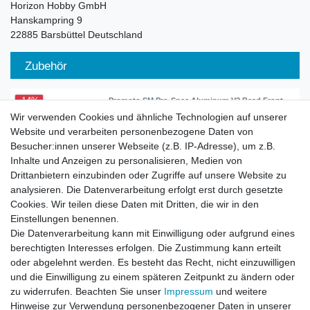
Horizon Hobby GmbH
Hanskampring
9
22885
Barsbüttel
Deutschland
Zubehör
-14%
Promoto SM Pro-Spec Aluminum V2 Bead Front
Wheel Black-Gold PRO284700T3
Wir verwenden Cookies und ähnliche Technologien auf unserer
89,99 € *
Website und verarbeiten personenbezogene Daten von
UVP 104,99 €
Besucher:innen unserer Webseite (z.B. IP-Adresse), um z.B.
Artikel anzeigen
Inhalte und Anzeigen zu personalisieren, Medien von
*
inkl. ges. MwSt.
zzgl.
Versandkosten
Drittanbietern einzubinden oder Zugriffe auf unsere Website zu
analysieren. Die Datenverarbeitung erfolgt erst durch gesetzte
Cookies. Wir teilen diese Daten mit Dritten, die wir in den
-14%
Promoto SM Pro-Spec Aluminum V2 Bead Front
Einstellungen benennen.
Wheel Blue-Blue - PRO284700T1
Die Datenverarbeitung kann mit Einwilligung oder aufgrund eines
89,99 € *
UVP 104,99 €
berechtigten Interesses erfolgen. Die Zustimmung kann erteilt
Artikel anzeigen
oder abgelehnt werden. Es besteht das Recht, nicht einzuwilligen
und die Einwilligung zu einem späteren Zeitpunkt zu ändern oder
*
inkl. ges. MwSt.
zzgl.
Versandkosten
zu widerrufen. Beachten Sie unser
Impressum
und weitere
Hinweise zur Verwendung personenbezogener Daten in unserer