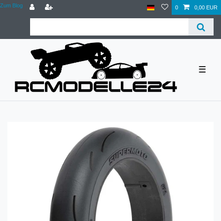
Zum Blog
0
0,00 EUR
☰