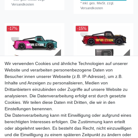
*
inkl. ges. MwSt.
zzgl.
Versandkosten
Versandkosten
-17%
-15%
Wir verwenden Cookies und ähnliche Technologien auf unserer
Website und verarbeiten personenbezogene Daten von
Besucher:innen unserer Webseite (z.B. IP-Adresse), um z.B.
Arrma Infraction 223S BLX
Arrma Infraction 223S BLX
Inhalte und Anzeigen zu personalisieren, Medien von
1:8 RC Speed Truck RTR
1:8 RC Truck RTR Black-
Teal-Pink + LiPo 5200 3S
Red + LiPo 5000 3S + iMARS
Drittanbietern einzubinden oder Zugriffe auf unsere Website zu
S100 Lader
analysieren. Die Datenverarbeitung erfolgt erst durch gesetzte
UVP 469,99 €
UVP 519,99 €
389,99 € *
Cookies. Wir teilen diese Daten mit Dritten, die wir in den
439,99 € *
Einstellungen benennen.
In den
In den
Die Datenverarbeitung kann mit Einwilligung oder aufgrund eines
Warenkorb
Warenkorb
berechtigten Interesses erfolgen. Die Zustimmung kann erteilt
*
inkl. ges. MwSt.
zzgl.
oder abgelehnt werden. Es besteht das Recht, nicht einzuwilligen
*
inkl. ges. MwSt.
zzgl.
Versandkosten
Versandkosten
und die Einwilligung zu einem späteren Zeitpunkt zu ändern oder