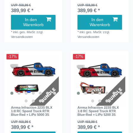
UVP 469,99 €
UVP 469,99 €
389,99 € *
389,99 € *
In den
In den
Warenkorb
Warenkorb
*
inkl. ges. MwSt.
zzgl.
*
inkl. ges. MwSt.
zzgl.
Versandkosten
Versandkosten
-17%
-17%
Arrma Infraction 223S BLX
Arrma Infraction 223S BLX
1:8 RC Speed Truck RTR
1:8 RC Speed Truck RTR
Blue-Red + LiPo 5000 3S
Blue-Red + LiPo 5200 3S
UVP 469,99 €
UVP 469,99 €
389,99 € *
389,99 € *