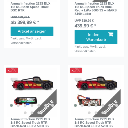
Arrma Infraction 223S BLX
Arrma Infraction 223S BLX
1:8 RC Bash Speed Truck
1:8 RC Speed Truck Blue-
DSC RTR
Red + LiPo 5000 3S + iMARS
S100 Lader
UVP 429,99 €
UVP 519,99 €
ab 399,99 € *
439,99 € *
Artikel anzeigen
In den
*
inkl. ges. MwSt.
zzgl.
Warenkorb
Versandkosten
*
inkl. ges. MwSt.
zzgl.
Versandkosten
-17%
-17%
Arrma Infraction 223S BLX
Arrma Infraction 223S BLX
1:8 RC Speed Truck RTR
1:8 RC Speed Truck RTR
Black-Red + LiPo 5000 3S
Black-Red + LiPo 5200 3S