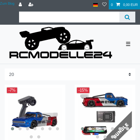
Zum Blog
0
0,00 EUR
☰
-7%
-15%