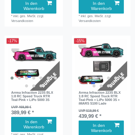
In den
In den
Warenkorb
Warenkorb
*
inkl. ges. MwSt.
zzgl.
*
inkl. ges. MwSt.
zzgl.
Versandkosten
Versandkosten
-17%
-15%
Arrma Infraction 223S BLX
Arrma Infraction 223S BLX
1:8 RC Speed Truck RTR
1:8 RC Speed Truck RTR
Teal-Pink + LiPo 5000 3S
Teal-Pink + LiPo 5000 3S +
iMARS S100 Lade
UVP 469,99 €
UVP 519,99 €
389,99 € *
439,99 € *
In den
In den
Warenkorb
Warenkorb
*
inkl. ges. MwSt.
zzgl.