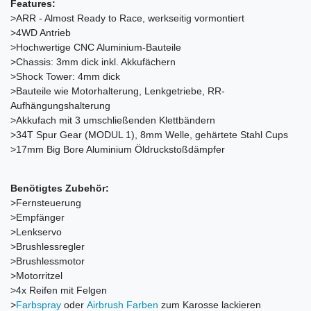
Features:
>ARR - Almost Ready to Race, werkseitig vormontiert
>4WD Antrieb
>Hochwertige CNC Aluminium-Bauteile
>Chassis: 3mm dick inkl. Akkufächern
>Shock Tower: 4mm dick
>Bauteile wie Motorhalterung, Lenkgetriebe, RR-
Aufhängungshalterung
>Akkufach mit 3 umschließenden Klettbändern
>34T Spur Gear (MODUL 1), 8mm Welle, gehärtete Stahl Cups
>17mm Big Bore Aluminium Öldruckstoßdämpfer
Benötigtes Zubehör:
>Fernsteuerung
>Empfänger
>Lenkservo
>Brushlessregler
>Brushlessmotor
>Motorritzel
>4x Reifen mit Felgen
>
Farbspray
oder
Airbrush Farben
zum Karosse lackieren