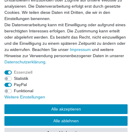
Drittanbietern einzubinden oder Zugriffe auf unsere Website zu
analysieren. Die Datenverarbeitung erfolgt erst durch gesetzte
Cookies. Wir teilen diese Daten mit Dritten, die wir in den
-20%
Doyono Digital Servo DWD130 Wasserdicht
Einstellungen benennen.
35.0kg - 0.19sec - 7.4Volt
Die Datenverarbeitung kann mit Einwilligung oder aufgrund eines
39,99 € *
UVP 49,99 €
berechtigten Interesses erfolgen. Die Zustimmung kann erteilt
In den Warenkorb
oder abgelehnt werden. Es besteht das Recht, nicht einzuwilligen
und die Einwilligung zu einem späteren Zeitpunkt zu ändern oder
*
inkl. ges. MwSt.
zzgl.
Versandkosten
zu widerrufen. Beachten Sie unser
Impressum
und weitere
Hinweise zur Verwendung personenbezogener Daten in unserer
Daten­schutz­erklärung
.
Essenziell
Statistik
Impressum
Daten­schutz­erklärung
AGB
PayPal
Funktional
Weitere Einstellungen
Widerrufs­recht
Kontakt
Vertrag widerrufen
Alle akzeptieren
Alle ablehnen
© Copyright 2026 | Alle Rechte vorbehalten.