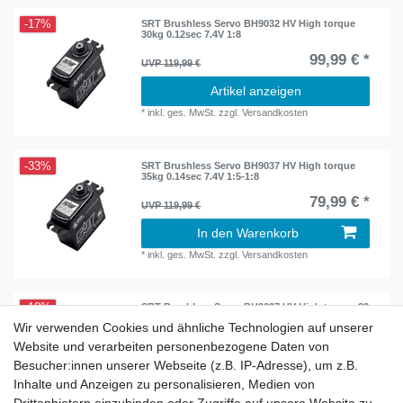
-17%
SRT Brushless Servo BH9032 HV High torque
30kg 0.12sec 7.4V 1:8
99,99 € *
UVP 119,99 €
Artikel anzeigen
*
inkl. ges. MwSt.
zzgl.
Versandkosten
-33%
SRT Brushless Servo BH9037 HV High torque
35kg 0.14sec 7.4V 1:5-1:8
79,99 € *
UVP 119,99 €
In den Warenkorb
*
inkl. ges. MwSt.
zzgl.
Versandkosten
-10%
SRT Brushless Servo BH9027 HV High torque 23
kg 0.075s 7.4V 1:10-1:8
Wir verwenden Cookies und ähnliche Technologien auf unserer
89,99 € *
Website und verarbeiten personenbezogene Daten von
UVP 99,99 €
Besucher:innen unserer Webseite (z.B. IP-Adresse), um z.B.
In den Warenkorb
Inhalte und Anzeigen zu personalisieren, Medien von
*
inkl. ges. MwSt.
zzgl.
Versandkosten