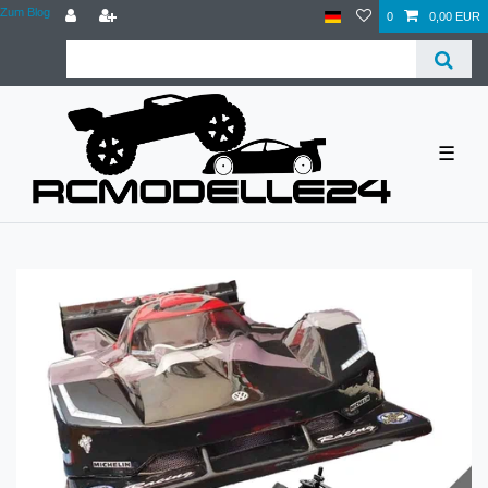
Zum Blog
0
0,00 EUR
☰