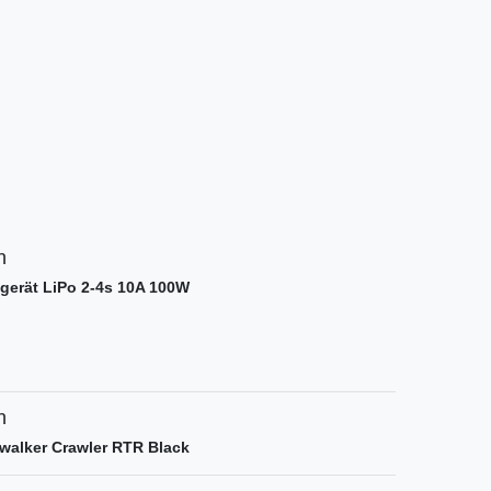
n
egerät LiPo 2-4s 10A 100W
n
lwalker Crawler RTR Black