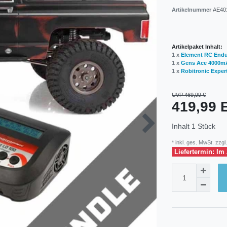
Artikelnummer
AE40
Artikelpaket Inhalt:
1 x
Element RC Endur
1 x
Gens Ace 4000mA
1 x
Robitronic Exper
UVP 469,99 €
419,99
Inhalt
1
Stück
* inkl. ges. MwSt. zzgl.
Liefertermin: Im