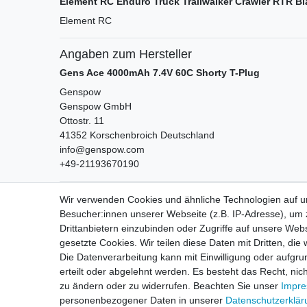
Element RC Enduro Truck Trailwalker Crawler RTR Bl
Element RC
Angaben zum Hersteller
Gens Ace 4000mAh 7.4V 60C Shorty T-Plug
Genspow
Genspow GmbH
Ottostr.
11
41352
Korschenbroich
Deutschland
info@genspow.com
+49-21193670190
Wir verwenden Cookies und ähnliche Technologien auf 
Besucher:innen unserer Webseite (z.B. IP-Adresse), um z
Drittanbietern einzubinden oder Zugriffe auf unsere Webs
gesetzte Cookies. Wir teilen diese Daten mit Dritten, die
Die Datenverarbeitung kann mit Einwilligung oder aufgru
Impressum
D
erteilt oder abgelehnt werden. Es besteht das Recht, nich
zu ändern oder zu widerrufen. Beachten Sie unser
Impr
personenbezogener Daten in unserer
Daten­schutz­erklä