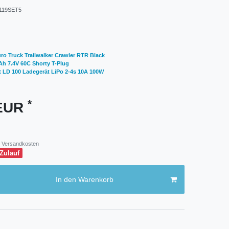
119SET5
o Truck Trailwalker Crawler RTR Black
h 7.4V 60C Shorty T-Plug
t LD 100 Ladegerät LiPo 2-4s 10A 100W
*
 EUR
Versandkosten
 Zulauf
In den Warenkorb