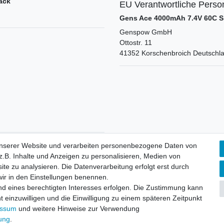
ack
EU Verantwortliche Perso
Gens Ace 4000mAh 7.4V 60C S
Genspow GmbH
Ottostr.
11
41352
Korschenbroich
Deutschl
unserer Website und verarbeiten personenbezogene Daten von
.B. Inhalte und Anzeigen zu personalisieren, Medien von
ite zu analysieren. Die Datenverarbeitung erfolgt erst durch
 wir in den Einstellungen benennen.
nd eines berechtigten Interesses erfolgen. Die Zustimmung kann
aten­schutz­erklärung
AGB
Widerrufs­recht
Vertrag widerru
t einzuwilligen und die Einwilligung zu einem späteren Zeitpunkt
essum
und weitere Hinweise zur Verwendung
rung
.