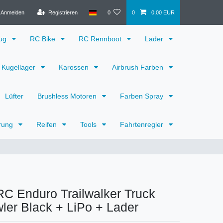
Anmelden
Registrieren
0
0
0,00 EUR
eug
RC Bike
RC Rennboot
Lader
Kugellager
Karossen
Airbrush Farben
Lüfter
Brushless Motoren
Farben Spray
rung
Reifen
Tools
Fahrtenregler
C Enduro Trailwalker Truck
er Black + LiPo + Lader