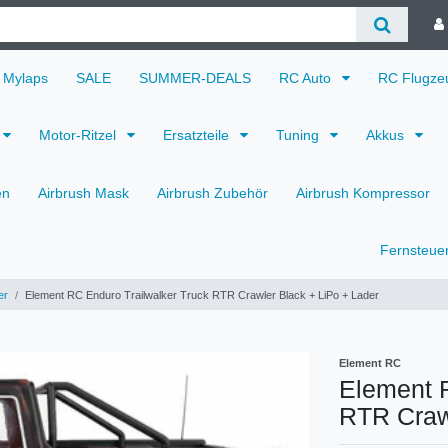
Mylaps
SALE
SUMMER-DEALS
RC Auto
RC Flugz
Motor-Ritzel
Ersatzteile
Tuning
Akkus
en
Airbrush Mask
Airbrush Zubehör
Airbrush Kompressor
Fernsteue
er
Element RC Enduro Trailwalker Truck RTR Crawler Black + LiPo + Lader
Element RC
Element R
RTR Crawl