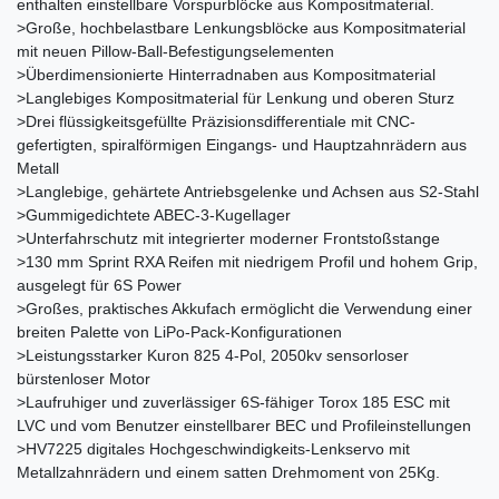
enthalten einstellbare Vorspurblöcke aus Kompositmaterial.
>Große, hochbelastbare Lenkungsblöcke aus Kompositmaterial
mit neuen Pillow-Ball-Befestigungselementen
>Überdimensionierte Hinterradnaben aus Kompositmaterial
>Langlebiges Kompositmaterial für Lenkung und oberen Sturz
>Drei flüssigkeitsgefüllte Präzisionsdifferentiale mit CNC-
gefertigten, spiralförmigen Eingangs- und Hauptzahnrädern aus
Metall
>Langlebige, gehärtete Antriebsgelenke und Achsen aus S2-Stahl
>Gummigedichtete ABEC-3-Kugellager
>Unterfahrschutz mit integrierter moderner Frontstoßstange
>130 mm Sprint RXA Reifen mit niedrigem Profil und hohem Grip,
ausgelegt für 6S Power
>Großes, praktisches Akkufach ermöglicht die Verwendung einer
breiten Palette von LiPo-Pack-Konfigurationen
>Leistungsstarker Kuron 825 4-Pol, 2050kv sensorloser
bürstenloser Motor
>Laufruhiger und zuverlässiger 6S-fähiger Torox 185 ESC mit
LVC und vom Benutzer einstellbarer BEC und Profileinstellungen
>HV7225 digitales Hochgeschwindigkeits-Lenkservo mit
Metallzahnrädern und einem satten Drehmoment von 25Kg.