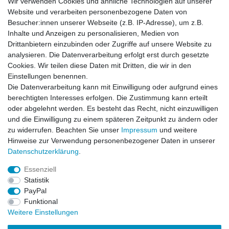
Wir verwenden Cookies und ähnliche Technologien auf unserer
13,99 € *
Website und verarbeiten personenbezogene Daten von
UVP 14,99 €
Besucher:innen unserer Webseite (z.B. IP-Adresse), um z.B.
Artikel anzeigen
Inhalte und Anzeigen zu personalisieren, Medien von
*
inkl. ges. MwSt.
zzgl.
Versandkosten
Drittanbietern einzubinden oder Zugriffe auf unsere Website zu
analysieren. Die Datenverarbeitung erfolgt erst durch gesetzte
Cookies. Wir teilen diese Daten mit Dritten, die wir in den
-5%
Gens ace G-Tech LiPo 4500 mAh 6S 22.2V 60C
Einstellungen benennen.
XT90 HardCase
Die Datenverarbeitung kann mit Einwilligung oder aufgrund eines
89,99 € *
UVP 94,99 €
berechtigten Interesses erfolgen. Die Zustimmung kann erteilt
In den Warenkorb
oder abgelehnt werden. Es besteht das Recht, nicht einzuwilligen
und die Einwilligung zu einem späteren Zeitpunkt zu ändern oder
*
inkl. ges. MwSt.
zzgl.
Versandkosten
zu widerrufen. Beachten Sie unser
Impressum
und weitere
Hinweise zur Verwendung personenbezogener Daten in unserer
Daten­schutz­erklärung
.
Essenziell
Statistik
Impressum
Daten­schutz­erklärung
AGB
PayPal
Funktional
Weitere Einstellungen
Widerrufs­recht
Kontakt
Vertrag widerrufen