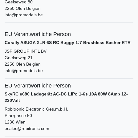
Geelseweg
80
2250
Olen
Belgien
info@promodels.be
EU Verantwortliche Person
Corally ASUGA XLR 6S RC Buggy 1:7 Brushless Basher RTR
JSP GROUP INTL BV
Geelseweg
21
2250
Olen
Belgien
info@promodels.be
EU Verantwortliche Person
SkyRC e680 Ladegerät AC-DC LiPo 1-6s 10A 80W 8Amp 12-
230Volt
Robitronic Electronic Ges.m.b.H.
Pfarrgasse
50
1230
Wien
esales@robitronic.com