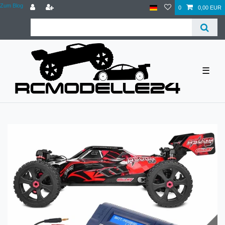
Zum Blog
0
0,00 EUR
☰