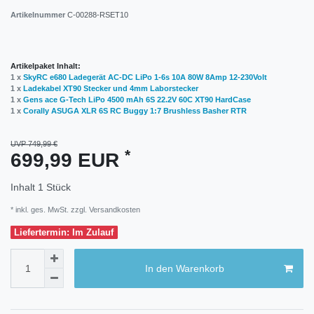
Artikelnummer
C-00288-RSET10
Artikelpaket Inhalt:
1 x
SkyRC e680 Ladegerät AC-DC LiPo 1-6s 10A 80W 8Amp 12-230Volt
1 x
Ladekabel XT90 Stecker und 4mm Laborstecker
1 x
Gens ace G-Tech LiPo 4500 mAh 6S 22.2V 60C XT90 HardCase
1 x
Corally ASUGA XLR 6S RC Buggy 1:7 Brushless Basher RTR
UVP 749,99 €
*
699,99 EUR
Inhalt
1
Stück
* inkl. ges. MwSt. zzgl.
Versandkosten
Liefertermin: Im Zulauf
In den Warenkorb