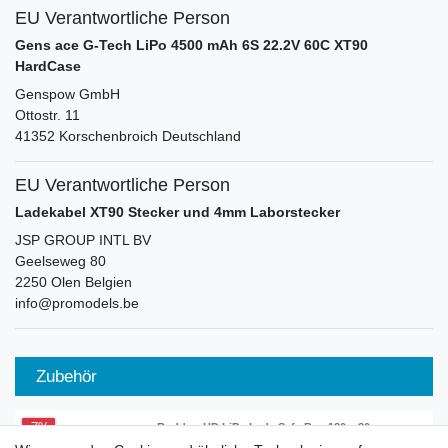
EU Verantwortliche Person
Gens ace G-Tech LiPo 4500 mAh 6S 22.2V 60C XT90
HardCase
Genspow GmbH
Ottostr.
11
41352
Korschenbroich
Deutschland
EU Verantwortliche Person
Ladekabel XT90 Stecker und 4mm Laborstecker
JSP GROUP INTL BV
Geelseweg
80
2250
Olen
Belgien
info@promodels.be
Zubehör
-7%
Ruddog HD LiPo Lade Safe Bag 180 x 80 x
80mm