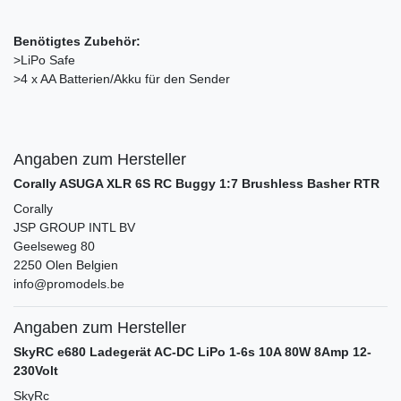
Benötigtes Zubehör:
>LiPo Safe
>4 x AA Batterien/Akku für den Sender
Angaben zum Hersteller
Corally ASUGA XLR 6S RC Buggy 1:7 Brushless Basher RTR
Corally
JSP GROUP INTL BV
Geelseweg
80
2250
Olen
Belgien
info@promodels.be
Angaben zum Hersteller
SkyRC e680 Ladegerät AC-DC LiPo 1-6s 10A 80W 8Amp 12-
230Volt
SkyRc