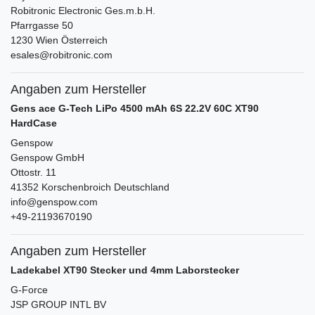
Robitronic Electronic Ges.m.b.H.
Pfarrgasse
50
1230
Wien
Österreich
esales@robitronic.com
Angaben zum Hersteller
Gens ace G-Tech LiPo 4500 mAh 6S 22.2V 60C XT90
HardCase
Genspow
Genspow GmbH
Ottostr.
11
41352
Korschenbroich
Deutschland
info@genspow.com
+49-21193670190
Angaben zum Hersteller
Ladekabel XT90 Stecker und 4mm Laborstecker
G-Force
JSP GROUP INTL BV