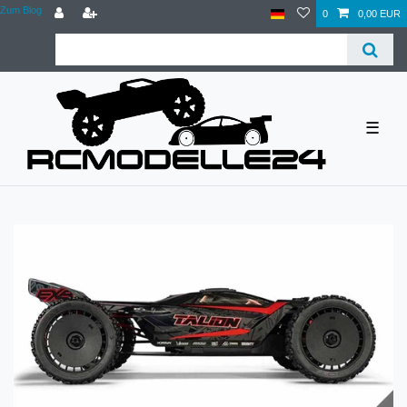
Zum Blog
0
0,00 EUR
☰