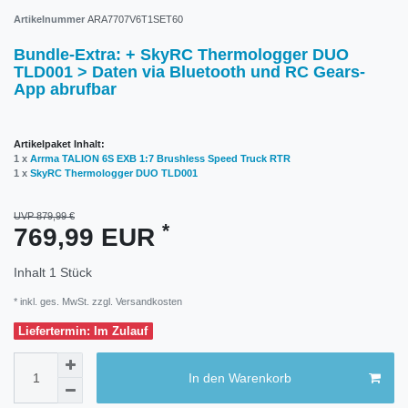
Artikelnummer
ARA7707V6T1SET60
Bundle-Extra: + SkyRC Thermologger DUO
TLD001 > Daten via Bluetooth und RC Gears-
App abrufbar
Artikelpaket Inhalt:
1 x
Arrma TALION 6S EXB 1:7 Brushless Speed Truck RTR
1 x
SkyRC Thermologger DUO TLD001
UVP 879,99 €
*
769,99 EUR
Inhalt
1
Stück
* inkl. ges. MwSt. zzgl.
Versandkosten
Liefertermin: Im Zulauf
In den Warenkorb