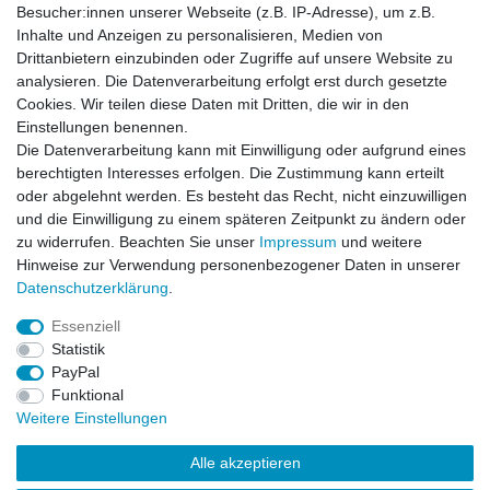
Besucher:innen unserer Webseite (z.B. IP-Adresse), um z.B.
Inhalte und Anzeigen zu personalisieren, Medien von
Zubehör
Drittanbietern einzubinden oder Zugriffe auf unsere Website zu
analysieren. Die Datenverarbeitung erfolgt erst durch gesetzte
Cookies. Wir teilen diese Daten mit Dritten, die wir in den
-7%
Gens Ace Lader IMARS D300 Plus G-Tech
Einstellungen benennen.
AC/DC 300W/700W Weiss
Die Datenverarbeitung kann mit Einwilligung oder aufgrund eines
129,99 € *
UVP 139,99 €
berechtigten Interesses erfolgen. Die Zustimmung kann erteilt
In den Warenkorb
oder abgelehnt werden. Es besteht das Recht, nicht einzuwilligen
und die Einwilligung zu einem späteren Zeitpunkt zu ändern oder
*
inkl. ges. MwSt.
zzgl.
Versandkosten
zu widerrufen. Beachten Sie unser
Impressum
und weitere
Hinweise zur Verwendung personenbezogener Daten in unserer
Daten­schutz­erklärung
.
Essenziell
Statistik
Impressum
Daten­schutz­erklärung
AGB
PayPal
Funktional
Weitere Einstellungen
Widerrufs­recht
Kontakt
Vertrag widerrufen
Alle akzeptieren