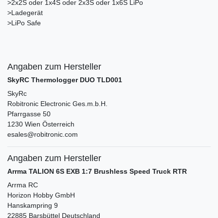
>2x2S oder 1x4S oder 2x3S oder 1x6S LiPo
>Ladegerät
>LiPo Safe
Angaben zum Hersteller
SkyRC Thermologger DUO TLD001
SkyRc
Robitronic Electronic Ges.m.b.H.
Pfarrgasse
50
1230
Wien
Österreich
esales@robitronic.com
Angaben zum Hersteller
Arrma TALION 6S EXB 1:7 Brushless Speed Truck RTR
Arrma RC
Horizon Hobby GmbH
Hanskampring
9
22885
Barsbüttel
Deutschland