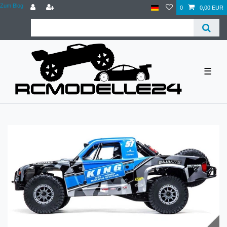
Zum Blog
0
0,00 EUR
☰