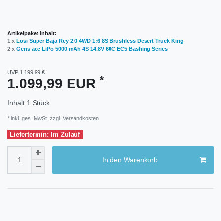
Artikelpaket Inhalt:
1 x
Losi Super Baja Rey 2.0 4WD 1:6 8S Brushless Desert Truck King
2 x
Gens ace LiPo 5000 mAh 4S 14.8V 60C EC5 Bashing Series
UVP 1.199,99 €
*
1.099,99 EUR
Inhalt
1
Stück
* inkl. ges. MwSt. zzgl.
Versandkosten
Liefertermin: Im Zulauf
In den Warenkorb