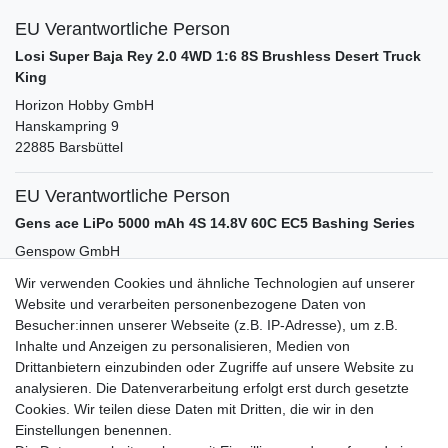
EU Verantwortliche Person
Losi Super Baja Rey 2.0 4WD 1:6 8S Brushless Desert Truck
King
Horizon Hobby GmbH
Hanskampring
9
22885
Barsbüttel
EU Verantwortliche Person
Gens ace LiPo 5000 mAh 4S 14.8V 60C EC5 Bashing Series
Genspow GmbH
Ottostr.
11
Wir verwenden Cookies und ähnliche Technologien auf unserer
41352
Korschenbroich
Deutschland
Website und verarbeiten personenbezogene Daten von
Besucher:innen unserer Webseite (z.B. IP-Adresse), um z.B.
Inhalte und Anzeigen zu personalisieren, Medien von
Zubehör
Drittanbietern einzubinden oder Zugriffe auf unsere Website zu
analysieren. Die Datenverarbeitung erfolgt erst durch gesetzte
Cookies. Wir teilen diese Daten mit Dritten, die wir in den
-18%
SkyRC T400Q AC/DC Quad Ladegerät LiPo 1-6s
Einstellungen benennen.
12A 4x 100Watt