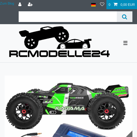
Zum Blog
0
0,00 EUR
☰