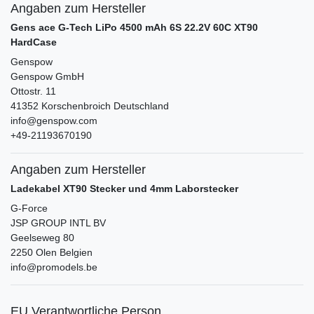
Angaben zum Hersteller
Gens ace G-Tech LiPo 4500 mAh 6S 22.2V 60C XT90
HardCase
Genspow
Genspow GmbH
Ottostr.
11
41352
Korschenbroich
Deutschland
info@genspow.com
+49-21193670190
Angaben zum Hersteller
Ladekabel XT90 Stecker und 4mm Laborstecker
G-Force
JSP GROUP INTL BV
Geelseweg
80
2250
Olen
Belgien
info@promodels.be
EU Verantwortliche Person