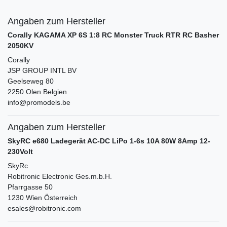
Angaben zum Hersteller
Corally KAGAMA XP 6S 1:8 RC Monster Truck RTR RC Basher
2050KV
Corally
JSP GROUP INTL BV
Geelseweg
80
2250
Olen
Belgien
info@promodels.be
Angaben zum Hersteller
SkyRC e680 Ladegerät AC-DC LiPo 1-6s 10A 80W 8Amp 12-
230Volt
SkyRc
Robitronic Electronic Ges.m.b.H.
Pfarrgasse
50
1230
Wien
Österreich
esales@robitronic.com