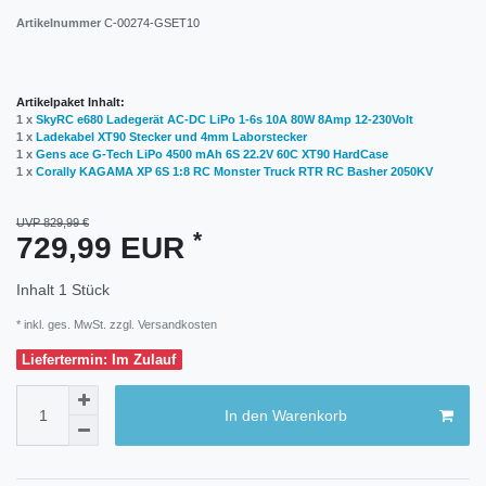
Artikelnummer
C-00274-GSET10
Artikelpaket Inhalt:
1 x
SkyRC e680 Ladegerät AC-DC LiPo 1-6s 10A 80W 8Amp 12-230Volt
1 x
Ladekabel XT90 Stecker und 4mm Laborstecker
1 x
Gens ace G-Tech LiPo 4500 mAh 6S 22.2V 60C XT90 HardCase
1 x
Corally KAGAMA XP 6S 1:8 RC Monster Truck RTR RC Basher 2050KV
UVP 829,99 €
*
729,99 EUR
Inhalt
1
Stück
* inkl. ges. MwSt. zzgl.
Versandkosten
Liefertermin: Im Zulauf
In den Warenkorb