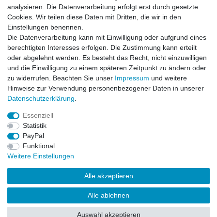
analysieren. Die Datenverarbeitung erfolgt erst durch gesetzte
Cookies. Wir teilen diese Daten mit Dritten, die wir in den
-17%
Team Corally Lipo Safe Bag für 2x 2S Hard Case
Einstellungen benennen.
oder 1x 4S Hard Case
Die Datenverarbeitung kann mit Einwilligung oder aufgrund eines
9,99 € *
UVP 11,99 €
berechtigten Interesses erfolgen. Die Zustimmung kann erteilt
Artikel anzeigen
oder abgelehnt werden. Es besteht das Recht, nicht einzuwilligen
und die Einwilligung zu einem späteren Zeitpunkt zu ändern oder
*
inkl. ges. MwSt.
zzgl.
Versandkosten
zu widerrufen. Beachten Sie unser
Impressum
und weitere
Hinweise zur Verwendung personenbezogener Daten in unserer
Daten­schutz­erklärung
.
Essenziell
Statistik
Impressum
Daten­schutz­erklärung
AGB
PayPal
Funktional
Weitere Einstellungen
Widerrufs­recht
Kontakt
Vertrag widerrufen
Alle akzeptieren
Alle ablehnen
© Copyright 2026 | Alle Rechte vorbehalten.
Auswahl akzeptieren