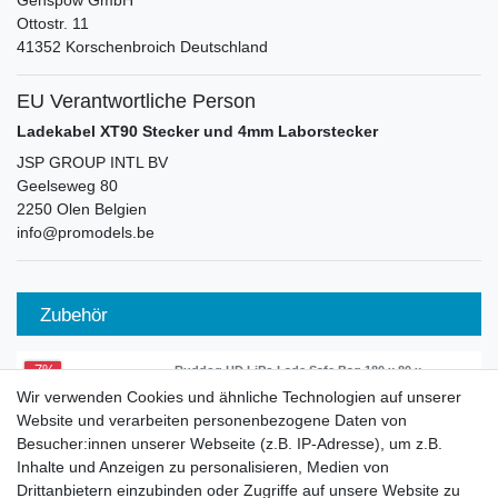
Genspow GmbH
Ottostr.
11
41352
Korschenbroich
Deutschland
EU Verantwortliche Person
Ladekabel XT90 Stecker und 4mm Laborstecker
JSP GROUP INTL BV
Geelseweg
80
2250
Olen
Belgien
info@promodels.be
Zubehör
-7%
Ruddog HD LiPo Lade Safe Bag 180 x 80 x
80mm
Wir verwenden Cookies und ähnliche Technologien auf unserer
13,99 € *
Website und verarbeiten personenbezogene Daten von
UVP 14,99 €
Besucher:innen unserer Webseite (z.B. IP-Adresse), um z.B.
Artikel anzeigen
Inhalte und Anzeigen zu personalisieren, Medien von
*
inkl. ges. MwSt.
zzgl.
Versandkosten
Drittanbietern einzubinden oder Zugriffe auf unsere Website zu