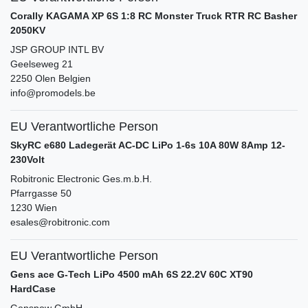
Corally KAGAMA XP 6S 1:8 RC Monster Truck RTR RC Basher
2050KV
JSP GROUP INTL BV
Geelseweg
21
2250
Olen
Belgien
info@promodels.be
EU Verantwortliche Person
SkyRC e680 Ladegerät AC-DC LiPo 1-6s 10A 80W 8Amp 12-
230Volt
Robitronic Electronic Ges.m.b.H.
Pfarrgasse
50
1230
Wien
esales@robitronic.com
EU Verantwortliche Person
Gens ace G-Tech LiPo 4500 mAh 6S 22.2V 60C XT90
HardCase