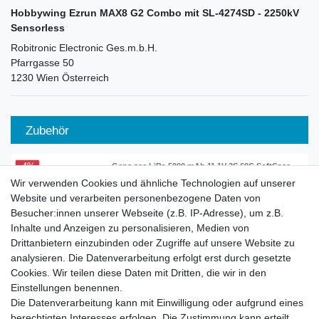
Hobbywing Ezrun MAX8 G2 Combo mit SL-4274SD - 2250kV
Sensorless
Robitronic Electronic Ges.m.b.H.
Pfarrgasse
50
1230
Wien
Österreich
Zubehör
-4%
Gens ace LiPo 5000 mAh 11.1V 3S 60C SoftCase
XT90
Wir verwenden Cookies und ähnliche Technologien auf unserer
47,99 € *
Website und verarbeiten personenbezogene Daten von
UVP 49,99 €
Besucher:innen unserer Webseite (z.B. IP-Adresse), um z.B.
In den Warenkorb
Inhalte und Anzeigen zu personalisieren, Medien von
*
inkl. ges. MwSt.
zzgl.
Versandkosten
Drittanbietern einzubinden oder Zugriffe auf unsere Website zu
analysieren. Die Datenverarbeitung erfolgt erst durch gesetzte
Cookies. Wir teilen diese Daten mit Dritten, die wir in den
-5%
Gens ace G-Tech LiPo 4500 mAh 6S 22.2V 60C
Einstellungen benennen.
XT90 HardCase
Die Datenverarbeitung kann mit Einwilligung oder aufgrund eines
89,99 € *
UVP 94,99 €
berechtigten Interesses erfolgen. Die Zustimmung kann erteilt