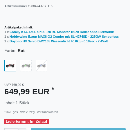
Artikelnummer
C-00474-RSET55
Artikelpaket Inhalt:
1 x
Corally KAGAMA XP 6S 1:8 RC Monster Truck Roller ohne Elektronik
1 x
Hobbywing Ezrun MAX8 G2 Combo mit SL-4274SD - 2250kV Sensorless
1 x
Doyono HV Servo DWC135 Wasserdicht 40.0kg - 0.18sec - 7.4Volt
Farbe:
Rot
UVP 769,99 €
*
649,99 EUR
Inhalt
1
Stück
* inkl. ges. MwSt. zzgl.
Versandkosten
Liefertermin: Im Zulauf