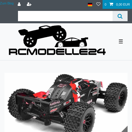
Zum Blog
0
0,00 EUR
☰