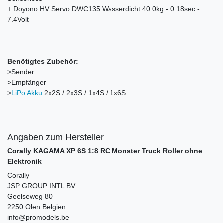
+ Doyono HV Servo DWC135 Wasserdicht 40.0kg - 0.18sec -
7.4Volt
Benötigtes Zubehör:
>Sender
>Empfänger
>
LiPo Akku
2x2S / 2x3S / 1x4S / 1x6S
Angaben zum Hersteller
Corally KAGAMA XP 6S 1:8 RC Monster Truck Roller ohne
Elektronik
Corally
JSP GROUP INTL BV
Geelseweg
80
2250
Olen
Belgien
info@promodels.be