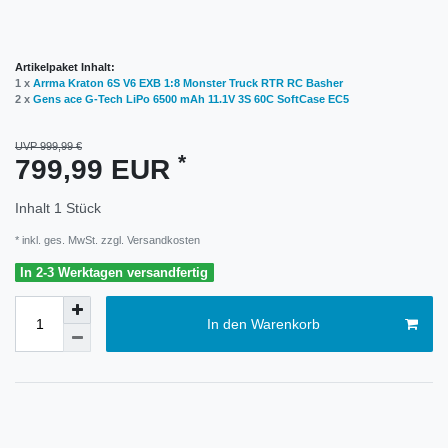
Artikelpaket Inhalt:
1 x
Arrma Kraton 6S V6 EXB 1:8 Monster Truck RTR RC Basher
2 x
Gens ace G-Tech LiPo 6500 mAh 11.1V 3S 60C SoftCase EC5
UVP 999,99 €
*
799,99 EUR
Inhalt
1
Stück
* inkl. ges. MwSt. zzgl.
Versandkosten
In 2-3 Werktagen versandfertig
In den Warenkorb