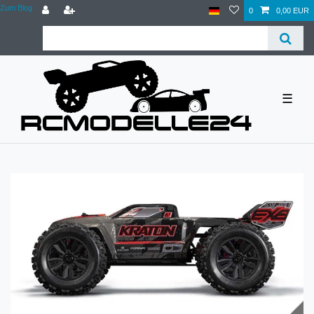
Zum Blog
0
0,00 EUR
☰