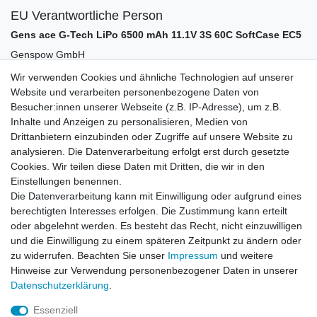
EU Verantwortliche Person
Gens ace G-Tech LiPo 6500 mAh 11.1V 3S 60C SoftCase EC5
Genspow GmbH
Ottostr.
11
Wir verwenden Cookies und ähnliche Technologien auf unserer
41352
Korschenbroich
Deutschland
Website und verarbeiten personenbezogene Daten von
Besucher:innen unserer Webseite (z.B. IP-Adresse), um z.B.
Inhalte und Anzeigen zu personalisieren, Medien von
Zubehör
Drittanbietern einzubinden oder Zugriffe auf unsere Website zu
analysieren. Die Datenverarbeitung erfolgt erst durch gesetzte
Cookies. Wir teilen diese Daten mit Dritten, die wir in den
-25%
ToolKitRC Lader M6D - DC 700W - 25A 1-6S 12-
Einstellungen benennen.
230Volt - B-Ware
Die Datenverarbeitung kann mit Einwilligung oder aufgrund eines
119,99 € *
UVP 159,99 €
berechtigten Interesses erfolgen. Die Zustimmung kann erteilt
Artikel anzeigen
oder abgelehnt werden. Es besteht das Recht, nicht einzuwilligen
und die Einwilligung zu einem späteren Zeitpunkt zu ändern oder
*
inkl. ges. MwSt.
zzgl.
Versandkosten
zu widerrufen. Beachten Sie unser
Impressum
und weitere
Hinweise zur Verwendung personenbezogener Daten in unserer
Daten­schutz­erklärung
.
Essenziell