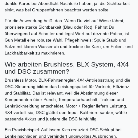
dunkle Karos bei Abendlicht Nachteile haben; ja, die Sichtbarkeit
sinkt, was bei Gruppenfahrten beachtet werden sollte.
Für die Anwendung heißt das: Wenn Du viel auf Wiese fährst,
priorisiere starke Sichtbarkeit (Blau oder Rot). Fährst Du
überwiegend auf Schotter und legst Wert auf dezente Patina, ist
Gun Metall eine robuste Wahl. Pflegehinweis: Spüle Staub und
Salze mit klarem Wasser ab und trockne die Karo, um Folien- und
Lackhaltbarkeit zu maximieren.
Wie arbeiten Brushless, BLX-System, 4X4
und DSC zusammen?
Brushless Motor, BLX-Fahrtenregler, 4X4-Antriebsstrang und die
DSC-Steuerung bilden das Leistungspaket für Vortrieb, Effizienz
und Stabilität. Das ist relevant, weil die Abstimmung dieser
Komponenten über Punch, Temperaturhaushalt, Traktion und
Lenkrückmeldung entscheidet. Motor + Regler liefern Leistung,
4X4 verteilt sie, DSC glättet den Input. Kalibriere sauber, wähle
passende Akkus und justiere die DSC feinfühlig.
Ein Praxisbeispiel: Auf losem Kies reduziert DSC Schlupf bei
Lenkeinschlägen und verhindert ungewolltes Ausbrechen,