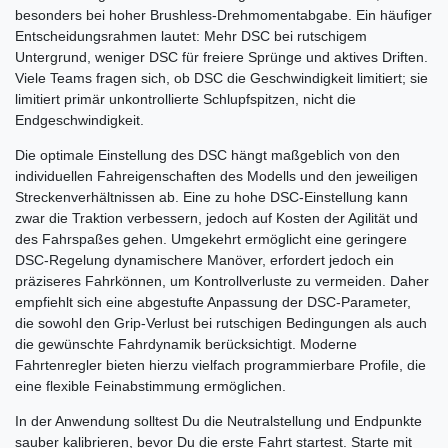
besonders bei hoher Brushless-Drehmomentabgabe. Ein häufiger
Entscheidungsrahmen lautet: Mehr DSC bei rutschigem
Untergrund, weniger DSC für freiere Sprünge und aktives Driften.
Viele Teams fragen sich, ob DSC die Geschwindigkeit limitiert; sie
limitiert primär unkontrollierte Schlupfspitzen, nicht die
Endgeschwindigkeit.
Die optimale Einstellung des DSC hängt maßgeblich von den
individuellen Fahreigenschaften des Modells und den jeweiligen
Streckenverhältnissen ab. Eine zu hohe DSC-Einstellung kann
zwar die Traktion verbessern, jedoch auf Kosten der Agilität und
des Fahrspaßes gehen. Umgekehrt ermöglicht eine geringere
DSC-Regelung dynamischere Manöver, erfordert jedoch ein
präziseres Fahrkönnen, um Kontrollverluste zu vermeiden. Daher
empfiehlt sich eine abgestufte Anpassung der DSC-Parameter,
die sowohl den Grip-Verlust bei rutschigen Bedingungen als auch
die gewünschte Fahrdynamik berücksichtigt. Moderne
Fahrtenregler bieten hierzu vielfach programmierbare Profile, die
eine flexible Feinabstimmung ermöglichen.
In der Anwendung solltest Du die Neutralstellung und Endpunkte
sauber kalibrieren, bevor Du die erste Fahrt startest. Starte mit