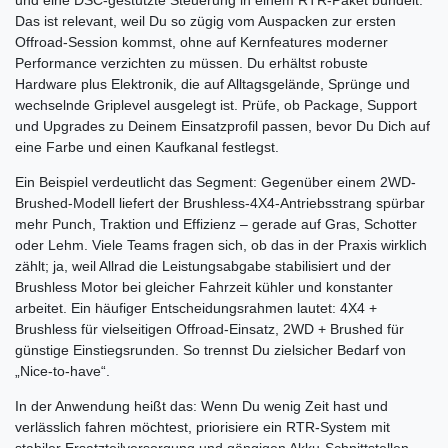
Das ist relevant, weil Du so zügig vom Auspacken zur ersten
Offroad-Session kommst, ohne auf Kernfeatures moderner
Performance verzichten zu müssen. Du erhältst robuste
Hardware plus Elektronik, die auf Alltagsgelände, Sprünge und
wechselnde Griplevel ausgelegt ist. Prüfe, ob Package, Support
und Upgrades zu Deinem Einsatzprofil passen, bevor Du Dich auf
eine Farbe und einen Kaufkanal festlegst.
Ein Beispiel verdeutlicht das Segment: Gegenüber einem 2WD-
Brushed-Modell liefert der Brushless-4X4-Antriebsstrang spürbar
mehr Punch, Traktion und Effizienz – gerade auf Gras, Schotter
oder Lehm. Viele Teams fragen sich, ob das in der Praxis wirklich
zählt; ja, weil Allrad die Leistungsabgabe stabilisiert und der
Brushless Motor bei gleicher Fahrzeit kühler und konstanter
arbeitet. Ein häufiger Entscheidungsrahmen lautet: 4X4 +
Brushless für vielseitigen Offroad-Einsatz, 2WD + Brushed für
günstige Einstiegsrunden. So trennst Du zielsicher Bedarf von
„Nice-to-have“.
In der Anwendung heißt das: Wenn Du wenig Zeit hast und
verlässlich fahren möchtest, priorisiere ein RTR-System mit
stabiler Ersatzteilversorgung und gängigen Akku-Schnittstellen.