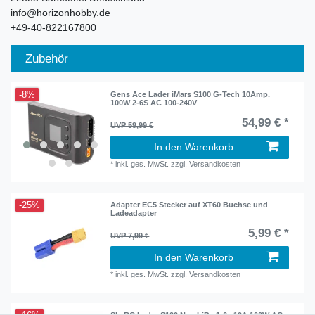
info@horizonhobby.de
+49-40-822167800
Zubehör
-8%
Gens Ace Lader iMars S100 G-Tech 10Amp.
100W 2-6S AC 100-240V
54,99 € *
UVP 59,99 €
In den Warenkorb
*
inkl. ges. MwSt.
zzgl.
Versandkosten
-25%
Adapter EC5 Stecker auf XT60 Buchse und
Ladeadapter
5,99 € *
UVP 7,99 €
In den Warenkorb
*
inkl. ges. MwSt.
zzgl.
Versandkosten