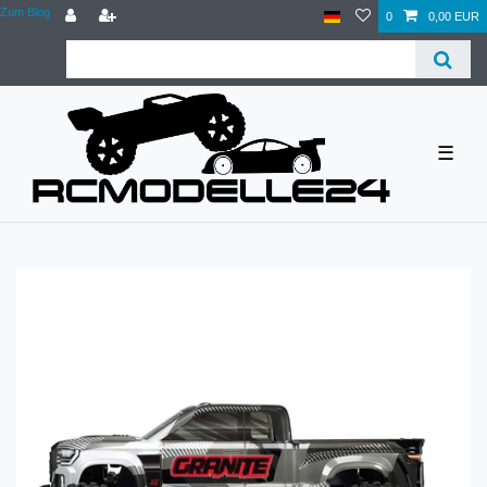
Zum Blog
0
0,00 EUR
☰