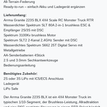
All-Terrain-Federung
Ready-to-run – einfach Akku und Ladegerät ergänzen
Lieferumfang:
Arrma Granite 223S BLX 4X4 Scale RC Monster Truck RTR
Wasserdichter Spektrum SLT 80A 2-in-1 brushless ESC &
Empfänger 2S/3S mit DSC
Spektrum 3100Kv brushless Motor
Spektrum SLT2 2-Kanal 2,4GHz Sender mit DSC
Wasserdichtes Spektrum S662 25T Digital Servo mit
Metallgetriebe
AA-Senderbatterien 4Stück
2.5 und 3.0mm Sechkantwerkzeuge
Bedienungsanleitung
Benötigtes Zubehör:
2S oder 3S LiPo mit IC5/EC5 Anschluss
Ladegerät
LiPo Safe
Der Arrma Granite 223S BLX ist ein 4X4 Monster Truck im
typischen 1/10-Segment, der Brushless-Leistung, Allradtraktion
und eine DSC-gestützte Steuerung in einem RTR-Paket bündelt.