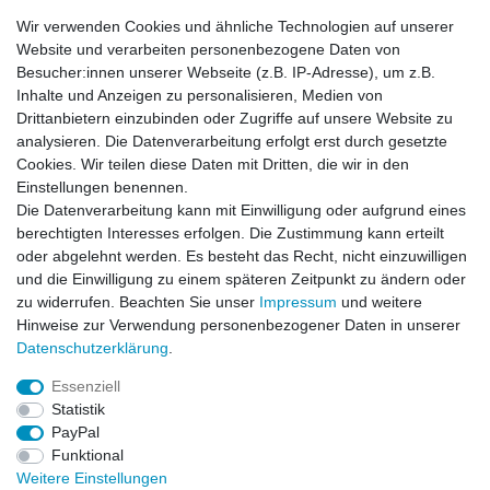
-16%
SkyRC Lader S100 Neo LiPo 1-6s 10A 100W AC
Wir verwenden Cookies und ähnliche Technologien auf unserer
48,99 € *
Website und verarbeiten personenbezogene Daten von
UVP 57,99 €
Besucher:innen unserer Webseite (z.B. IP-Adresse), um z.B.
In den Warenkorb
Inhalte und Anzeigen zu personalisieren, Medien von
*
inkl. ges. MwSt.
zzgl.
Versandkosten
Drittanbietern einzubinden oder Zugriffe auf unsere Website zu
analysieren. Die Datenverarbeitung erfolgt erst durch gesetzte
Cookies. Wir teilen diese Daten mit Dritten, die wir in den
-4%
Gens ace G-Tech LiPo 5000 mAh 11.1V 3S
Einstellungen benennen.
SoftCase 60C EC5
Die Datenverarbeitung kann mit Einwilligung oder aufgrund eines
47,99 € *
UVP 49,99 €
berechtigten Interesses erfolgen. Die Zustimmung kann erteilt
In den Warenkorb
oder abgelehnt werden. Es besteht das Recht, nicht einzuwilligen
und die Einwilligung zu einem späteren Zeitpunkt zu ändern oder
*
inkl. ges. MwSt.
zzgl.
Versandkosten
zu widerrufen. Beachten Sie unser
Impressum
und weitere
Hinweise zur Verwendung personenbezogener Daten in unserer
Daten­schutz­erklärung
.
Essenziell
Statistik
Impressum
Daten­schutz­erklärung
AGB
PayPal
Funktional
Weitere Einstellungen