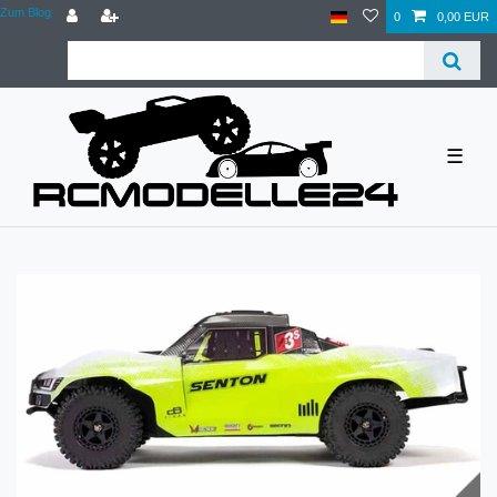
Zum Blog
0
0,00 EUR
☰