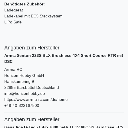
Benötigtes Zubehör:
Ladegerät
Ladekabel mit EC5 Stecksystem
LiPo Safe
Angaben zum Hersteller
Arrma Senton 223S BLX Brushless 4X4 Short Course RTR mit
DSC
Arrma RC
Horizon Hobby GmbH
Hanskampring
9
22885
Barsbüttel
Deutschland
info@horizonhobby.de
https://www.arrma-rc.com/de/home
+49-40-822167800
Angaben zum Hersteller
Gens Ace G-Tech LiPo 7000 mAh 11.1V 60C 3S HardCase EC5