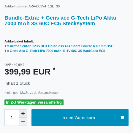
Artikelnummer
ARA4303V4T1SET30
Bundle-Extra: + Gens ace G-Tech LiPo Akku
7000 mAh 3S 60C EC5 Stecksystem
Artikelpaket Inhalt:
1 x
Arrma Senton 223S BLX Brushless 4X4 Short Course RTR mit DSC
1 x
Gens Ace G-Tech LiPo 7000 mAh 11.1V 60C 3S HardCase EC5
UVP 449,99 €
*
399,99 EUR
Inhalt
1
Stück
* inkl. ges. MwSt. zzgl.
Versandkosten
In 2-3 Werktagen versandfertig
In den Warenkorb