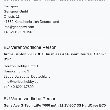
Genspow
Genspow GmbH
Ottostr.
11
41352
Korschenbroich
Deutschland
info@genspow.com
+49-21193670190
EU Verantwortliche Person
Arrma Senton 223S BLX Brushless 4X4 Short Course RTR mit
DSC
Horizon Hobby GmbH
Hanskampring
9
22885
Barsbüttel
Deutschland
info@horizonhobby.de
+49-40-822167800
EU Verantwortliche Person
Gens Ace G-Tech LiPo 7000 mAh 11.1V 60C 3S HardCase EC5