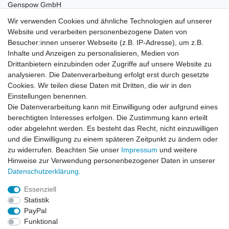
Genspow GmbH
Ottostr.
11
Wir verwenden Cookies und ähnliche Technologien auf unserer
41352
Korschenbroich
Deutschland
Website und verarbeiten personenbezogene Daten von
Besucher:innen unserer Webseite (z.B. IP-Adresse), um z.B.
Inhalte und Anzeigen zu personalisieren, Medien von
Zubehör
Drittanbietern einzubinden oder Zugriffe auf unsere Website zu
analysieren. Die Datenverarbeitung erfolgt erst durch gesetzte
Cookies. Wir teilen diese Daten mit Dritten, die wir in den
-8%
Gens Ace Lader iMars S100 G-Tech 10Amp.
Einstellungen benennen.
100W 2-6S AC 100-240V
Die Datenverarbeitung kann mit Einwilligung oder aufgrund eines
54,99 € *
UVP 59,99 €
berechtigten Interesses erfolgen. Die Zustimmung kann erteilt
In den Warenkorb
oder abgelehnt werden. Es besteht das Recht, nicht einzuwilligen
und die Einwilligung zu einem späteren Zeitpunkt zu ändern oder
*
inkl. ges. MwSt.
zzgl.
Versandkosten
zu widerrufen. Beachten Sie unser
Impressum
und weitere
Hinweise zur Verwendung personenbezogener Daten in unserer
Daten­schutz­erklärung
.
Essenziell
Statistik
Impressum
Daten­schutz­erklärung
AGB
PayPal
Funktional