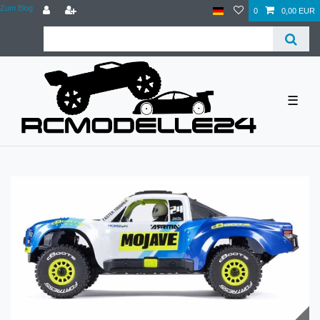
Zum Blog
0
0,00 EUR
☰