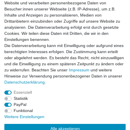
Website und verarbeiten personenbezogene Daten von
Besucher:innen unserer Webseite (z.B. IP-Adresse), um z.B.
Inhalte und Anzeigen zu personalisieren, Medien von
Zubehör
Drittanbietern einzubinden oder Zugriffe auf unsere Website zu
analysieren. Die Datenverarbeitung erfolgt erst durch gesetzte
Cookies. Wir teilen diese Daten mit Dritten, die wir in den
-7%
Spektum LiPo 1400 mAh 7.4V 2S 30C Smart G2
Einstellungen benennen.
IC2
Die Datenverarbeitung kann mit Einwilligung oder aufgrund eines
26,99 € *
UVP 28,99 €
berechtigten Interesses erfolgen. Die Zustimmung kann erteilt
Artikel anzeigen
oder abgelehnt werden. Es besteht das Recht, nicht einzuwilligen
und die Einwilligung zu einem späteren Zeitpunkt zu ändern oder
*
inkl. ges. MwSt.
zzgl.
Versandkosten
zu widerrufen. Beachten Sie unser
Impressum
und weitere
Hinweise zur Verwendung personenbezogener Daten in unserer
Daten­schutz­erklärung
.
Essenziell
Statistik
Impressum
Daten­schutz­erklärung
AGB
PayPal
Funktional
Weitere Einstellungen
Widerrufs­recht
Kontakt
Vertrag widerrufen
Alle akzeptieren