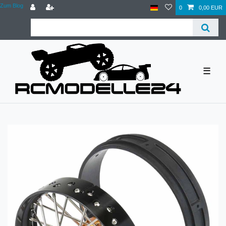
Zum Blog
0
0,00 EUR
☰