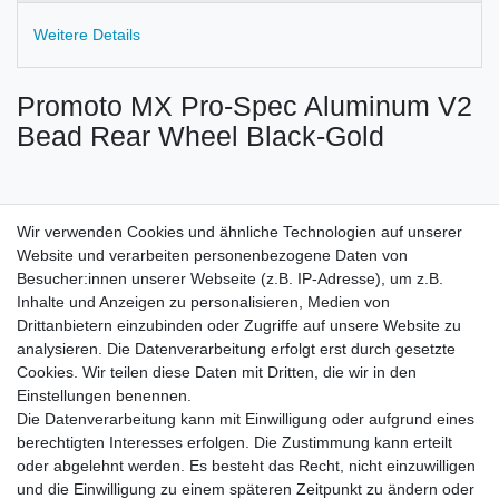
Weitere Details
Promoto MX Pro-Spec Aluminum V2
Bead Rear Wheel Black-Gold
Wir verwenden Cookies und ähnliche Technologien auf unserer
Angaben zum Hersteller
Website und verarbeiten personenbezogene Daten von
Proline
Besucher:innen unserer Webseite (z.B. IP-Adresse), um z.B.
Horizon Hobby GmbH
Inhalte und Anzeigen zu personalisieren, Medien von
Hanskampring
9
Drittanbietern einzubinden oder Zugriffe auf unsere Website zu
22885
Barsbüttel
Deutschland
analysieren. Die Datenverarbeitung erfolgt erst durch gesetzte
info@horizonhobby.de
Cookies. Wir teilen diese Daten mit Dritten, die wir in den
https://www.horizonhobby.de/de_DE/pro-line-racing/
Einstellungen benennen.
+49-40-822167800
Die Datenverarbeitung kann mit Einwilligung oder aufgrund eines
berechtigten Interesses erfolgen. Die Zustimmung kann erteilt
EU Verantwortliche Person
oder abgelehnt werden. Es besteht das Recht, nicht einzuwilligen
Horizon Hobby GmbH
und die Einwilligung zu einem späteren Zeitpunkt zu ändern oder