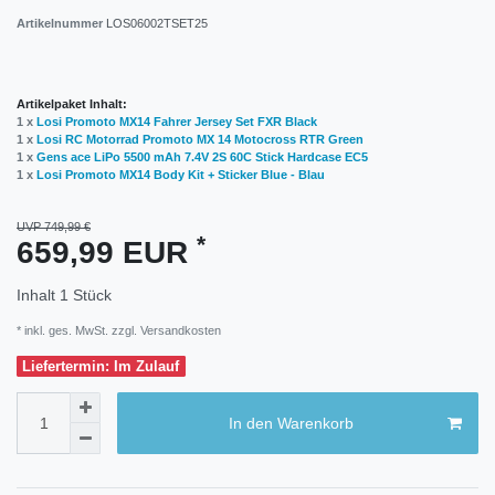
Artikelnummer
LOS06002TSET25
Artikelpaket Inhalt:
1 x
Losi Promoto MX14 Fahrer Jersey Set FXR Black
1 x
Losi RC Motorrad Promoto MX 14 Motocross RTR Green
1 x
Gens ace LiPo 5500 mAh 7.4V 2S 60C Stick Hardcase EC5
1 x
Losi Promoto MX14 Body Kit + Sticker Blue - Blau
UVP 749,99 €
*
659,99 EUR
Inhalt
1
Stück
* inkl. ges. MwSt. zzgl.
Versandkosten
Liefertermin: Im Zulauf
In den Warenkorb