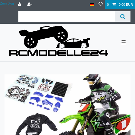
Zum Blog
0
0,00 EUR
☰