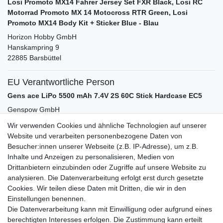
Losi Promoto MX14 Fahrer Jersey Set FXR Black, Losi RC
Motorrad Promoto MX 14 Motocross RTR Green, Losi
Promoto MX14 Body Kit + Sticker Blue - Blau
Horizon Hobby GmbH
Hanskampring
9
22885
Barsbüttel
EU Verantwortliche Person
Gens ace LiPo 5500 mAh 7.4V 2S 60C Stick Hardcase EC5
Genspow GmbH
Ottostr.
11
Wir verwenden Cookies und ähnliche Technologien auf unserer
41352
Korschenbroich
Deutschland
Website und verarbeiten personenbezogene Daten von
Besucher:innen unserer Webseite (z.B. IP-Adresse), um z.B.
Inhalte und Anzeigen zu personalisieren, Medien von
Zubehör
Drittanbietern einzubinden oder Zugriffe auf unsere Website zu
analysieren. Die Datenverarbeitung erfolgt erst durch gesetzte
Cookies. Wir teilen diese Daten mit Dritten, die wir in den
-44%
SkyRC B6 neo Ladegerät grau LiPo 1-6S 10A
Einstellungen benennen.
200W DC
Die Datenverarbeitung kann mit Einwilligung oder aufgrund eines
24,99 € *
UVP 44,99 €
berechtigten Interesses erfolgen. Die Zustimmung kann erteilt