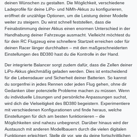
deinen Wünschen zu gestalten. Die Möglichkeit, verschiedene
Ladeprofile für deine LiPo- und NiMh-Akkus zu konfigurieren,
eröffnet dir unzählige Optionen, um die Leistung deiner Modelle
weiter zu steigern. Du wirst schnell feststellen, dass die
Feinabstimmung deiner Akkus einen enormen Unterschied in der
Handhabung deiner Fahrzeuge ausmacht. Vielleicht möchtest du
für dein RC Flugzeug eine schnellere Startzeit erreichen oder für
deinen Racer länger durchhalten – mit den maßgeschneiderten
Einstellungen des BD380 hast du die Kontrolle in der Hand.
Der integrierte Balancer sorgt zudem dafür, dass die Zellen deiner
LiPo-Akkus gleichmäßig geladen werden. Dies ist entscheidend
für die Lebensdauer und Sicherheit deiner Batterien. So kannst
du sorgenfrei in jedes Rennen oder jeden Flug gehen, ohne dir
Gedanken über potenzielle Probleme machen zu müssen. Wenn
du individuelle Lösungen und persönliche Anpassungen suchst,
wird dich die Vielseitigkeit des BD380 begeistern. Experimentiere
mit verschiedenen Konfigurationen und finde heraus, welche
Einstellungen für dich am besten funktionieren – die
Möglichkeiten sind nahezu unbegrenzt. Darüber hinaus wird der
Austausch mit anderen Modellbauern durch die vielen digitalen
Funktionen erleichtert. Stelle dir vor, wie du deine fortschrittlichen