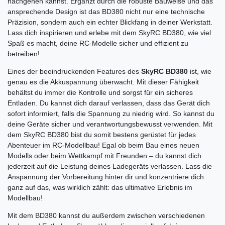
nachgehen kannst. Ergänzt durch die robuste Bauweise und das
ansprechende Design ist das BD380 nicht nur eine technische
Präzision, sondern auch ein echter Blickfang in deiner Werkstatt.
Lass dich inspirieren und erlebe mit dem SkyRC BD380, wie viel
Spaß es macht, deine RC-Modelle sicher und effizient zu
betreiben!
Eines der beeindruckenden Features des
SkyRC BD380
ist, wie
genau es die Akkuspannung überwacht. Mit dieser Fähigkeit
behältst du immer die Kontrolle und sorgst für ein sicheres
Entladen. Du kannst dich darauf verlassen, dass das Gerät dich
sofort informiert, falls die Spannung zu niedrig wird. So kannst du
deine Geräte sicher und verantwortungsbewusst verwenden. Mit
dem SkyRC BD380 bist du somit bestens gerüstet für jedes
Abenteuer im RC-Modellbau! Egal ob beim Bau eines neuen
Modells oder beim Wettkampf mit Freunden – du kannst dich
jederzeit auf die Leistung deines Ladegeräts verlassen. Lass die
Anspannung der Vorbereitung hinter dir und konzentriere dich
ganz auf das, was wirklich zählt: das ultimative Erlebnis im
Modellbau!
Mit dem BD380 kannst du außerdem zwischen verschiedenen