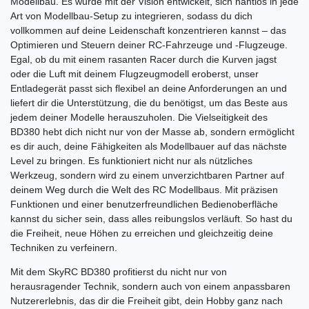
Modellbau. Es wurde mit der Vision entwickelt, sich nahtlos in jede
Art von Modellbau-Setup zu integrieren, sodass du dich
vollkommen auf deine Leidenschaft konzentrieren kannst – das
Optimieren und Steuern deiner RC-Fahrzeuge und -Flugzeuge.
Egal, ob du mit einem rasanten Racer durch die Kurven jagst
oder die Luft mit deinem Flugzeugmodell eroberst, unser
Entladegerät passt sich flexibel an deine Anforderungen an und
liefert dir die Unterstützung, die du benötigst, um das Beste aus
jedem deiner Modelle herauszuholen. Die Vielseitigkeit des
BD380 hebt dich nicht nur von der Masse ab, sondern ermöglicht
es dir auch, deine Fähigkeiten als Modellbauer auf das nächste
Level zu bringen. Es funktioniert nicht nur als nützliches
Werkzeug, sondern wird zu einem unverzichtbaren Partner auf
deinem Weg durch die Welt des RC Modellbaus. Mit präzisen
Funktionen und einer benutzerfreundlichen Bedienoberfläche
kannst du sicher sein, dass alles reibungslos verläuft. So hast du
die Freiheit, neue Höhen zu erreichen und gleichzeitig deine
Techniken zu verfeinern.
Mit dem SkyRC BD380 profitierst du nicht nur von
herausragender Technik, sondern auch von einem anpassbaren
Nutzererlebnis, das dir die Freiheit gibt, dein Hobby ganz nach