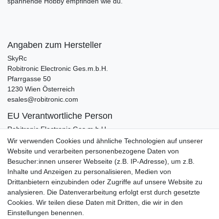
spannende Hobby empfinden wie du.
Angaben zum Hersteller
SkyRc
Robitronic Electronic Ges.m.b.H.
Pfarrgasse
50
1230
Wien
Österreich
esales@robitronic.com
EU Verantwortliche Person
Robitronic Electronic Ges.m.b.H.
Pfarrgasse
50
Wir verwenden Cookies und ähnliche Technologien auf unserer
1230
Wien
Website und verarbeiten personenbezogene Daten von
esales@robitronic.com
Besucher:innen unserer Webseite (z.B. IP-Adresse), um z.B.
Inhalte und Anzeigen zu personalisieren, Medien von
Zubehör
Drittanbietern einzubinden oder Zugriffe auf unsere Website zu
analysieren. Die Datenverarbeitung erfolgt erst durch gesetzte
Cookies. Wir teilen diese Daten mit Dritten, die wir in den
-25%
Adapter EC5 Stecker auf XT60 Buchse und
Einstellungen benennen.
Ladeadapter