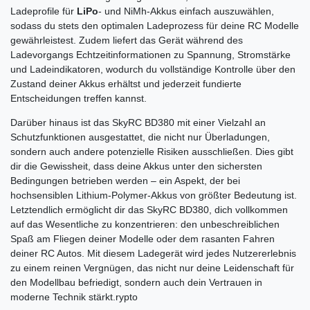
Ladeprofile für
LiPo
- und NiMh-Akkus einfach auszuwählen,
sodass du stets den optimalen Ladeprozess für deine RC Modelle
gewährleistest. Zudem liefert das Gerät während des
Ladevorgangs Echtzeitinformationen zu Spannung, Stromstärke
und Ladeindikatoren, wodurch du vollständige Kontrolle über den
Zustand deiner Akkus erhältst und jederzeit fundierte
Entscheidungen treffen kannst.
Darüber hinaus ist das SkyRC BD380 mit einer Vielzahl an
Schutzfunktionen ausgestattet, die nicht nur Überladungen,
sondern auch andere potenzielle Risiken ausschließen. Dies gibt
dir die Gewissheit, dass deine Akkus unter den sichersten
Bedingungen betrieben werden – ein Aspekt, der bei
hochsensiblen Lithium-Polymer-Akkus von größter Bedeutung ist.
Letztendlich ermöglicht dir das SkyRC BD380, dich vollkommen
auf das Wesentliche zu konzentrieren: den unbeschreiblichen
Spaß am Fliegen deiner Modelle oder dem rasanten Fahren
deiner RC Autos. Mit diesem Ladegerät wird jedes Nutzererlebnis
zu einem reinen Vergnügen, das nicht nur deine Leidenschaft für
den Modellbau befriedigt, sondern auch dein Vertrauen in
moderne Technik stärkt.rypto