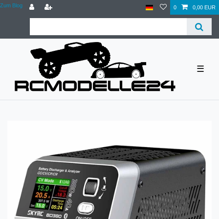
Zum Blog
0
0,00 EUR
☰