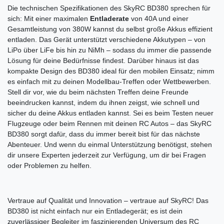
Die technischen Spezifikationen des SkyRC BD380 sprechen für
sich: Mit einer maximalen
Entladerate
von 40A und einer
Gesamtleistung von 380W kannst du selbst große Akkus effizient
entladen. Das Gerät unterstützt verschiedene Akkutypen – von
LiPo über LiFe bis hin zu NiMh – sodass du immer die passende
Lösung für deine Bedürfnisse findest. Darüber hinaus ist das
kompakte Design des BD380 ideal für den mobilen Einsatz; nimm
es einfach mit zu deinen Modellbau-Treffen oder Wettbewerben.
Stell dir vor, wie du beim nächsten Treffen deine Freunde
beeindrucken kannst, indem du ihnen zeigst, wie schnell und
sicher du deine Akkus entladen kannst. Sei es beim Testen neuer
Flugzeuge oder beim Rennen mit deinen RC Autos – das SkyRC
BD380 sorgt dafür, dass du immer bereit bist für das nächste
Abenteuer. Und wenn du einmal Unterstützung benötigst, stehen
dir unsere Experten jederzeit zur Verfügung, um dir bei Fragen
oder Problemen zu helfen.
Vertraue auf Qualität und Innovation – vertraue auf SkyRC! Das
BD380 ist nicht einfach nur ein Entladegerät; es ist dein
zuverlässiger Begleiter im faszinierenden Universum des RC