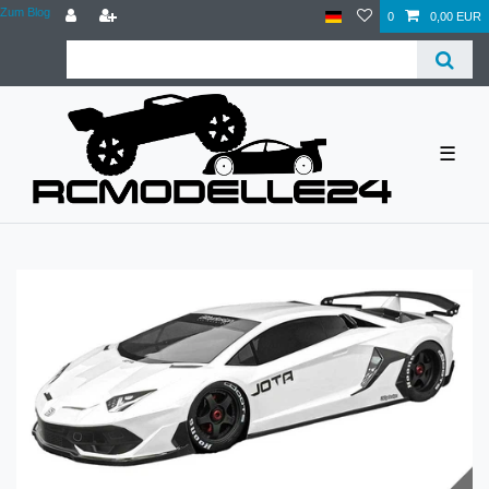
Zum Blog
0
0,00 EUR
☰