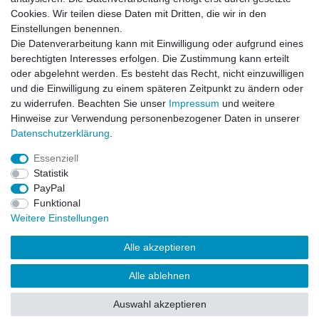
Cookies. Wir teilen diese Daten mit Dritten, die wir in den
-3%
Bittydesign Bumper JOTA 1:7 für Arrma Felony
Einstellungen benennen.
- Infraction - Limitless
Die Datenverarbeitung kann mit Einwilligung oder aufgrund eines
19,49 € *
UVP 19,99 €
berechtigten Interesses erfolgen. Die Zustimmung kann erteilt
Artikel anzeigen
oder abgelehnt werden. Es besteht das Recht, nicht einzuwilligen
und die Einwilligung zu einem späteren Zeitpunkt zu ändern oder
*
inkl. ges. MwSt.
zzgl.
Versandkosten
zu widerrufen. Beachten Sie unser
Impressum
und weitere
Hinweise zur Verwendung personenbezogener Daten in unserer
Daten­schutz­erklärung
.
Essenziell
Statistik
Impressum
Daten­schutz­erklärung
AGB
PayPal
Funktional
Weitere Einstellungen
Widerrufs­recht
Kontakt
Vertrag widerrufen
Alle akzeptieren
Alle ablehnen
© Copyright 2026 | Alle Rechte vorbehalten.
Auswahl akzeptieren