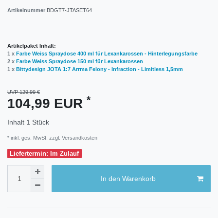
Artikelnummer
BDGT7-JTASET64
Artikelpaket Inhalt:
1 x
Farbe Weiss Spraydose 400 ml für Lexankarossen - Hinterlegungsfarbe
2 x
Farbe Weiss Spraydose 150 ml für Lexankarossen
1 x
Bittydesign JOTA 1:7 Arrma Felony - Infraction - Limitless 1,5mm
UVP 129,99 €
*
104,99 EUR
Inhalt
1
Stück
* inkl. ges. MwSt. zzgl.
Versandkosten
Liefertermin: Im Zulauf
In den Warenkorb