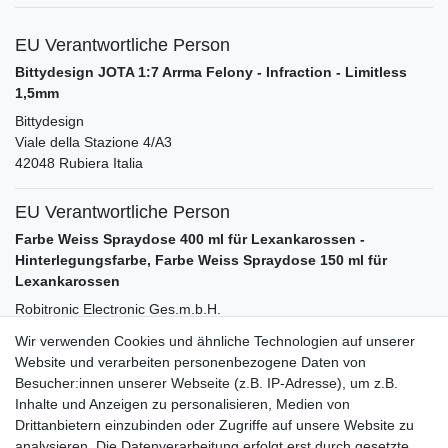
EU Verantwortliche Person
Bittydesign JOTA 1:7 Arrma Felony - Infraction - Limitless
1,5mm
Bittydesign
Viale della Stazione
4/A3
42048
Rubiera
Italia
EU Verantwortliche Person
Farbe Weiss Spraydose 400 ml für Lexankarossen -
Hinterlegungsfarbe, Farbe Weiss Spraydose 150 ml für
Lexankarossen
Robitronic Electronic Ges.m.b.H.
Pfarrgasse
50
Wir verwenden Cookies und ähnliche Technologien auf unserer
1230
Wien
Österreich
Website und verarbeiten personenbezogene Daten von
Besucher:innen unserer Webseite (z.B. IP-Adresse), um z.B.
Inhalte und Anzeigen zu personalisieren, Medien von
Zubehör
Drittanbietern einzubinden oder Zugriffe auf unsere Website zu
analysieren. Die Datenverarbeitung erfolgt erst durch gesetzte