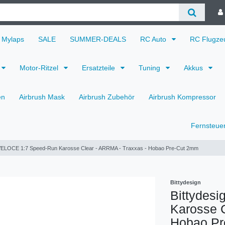
Mylaps
SALE
SUMMER-DEALS
RC Auto
RC Flugz
Motor-Ritzel
Ersatzteile
Tuning
Akkus
en
Airbrush Mask
Airbrush Zubehör
Airbrush Kompressor
Fernsteue
 VELOCE 1:7 Speed-Run Karosse Clear - ARRMA - Traxxas - Hobao Pre-Cut 2mm
Bittydesign
Bittydes
Karosse C
Hobao Pr