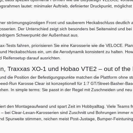
ngsrahmen lautet: minimaler Auftrieb, definierter Druckpunkt, möglichst
 einer strömungsgünstigen Front und sauberem Heckabschluss deutlich 
serien. Der Unterschied zeigt sich besonders bei Seitenwind und bei
niedrigem Schwerpunkt der Außenhaut aus.
ests fahren, priorisieren Sie eine Karosserie wie die VELOCE. Plan
r und Heckabschluss ein, um die Aerodynamik konsistent zu halten. How
d Reifensetup darauf ausrichten.
on, Traxxas XO-1 und Hobao VTE2 – out of the
 und die Position der Befestigungspunkte matchen die Plattform ohne str
ed-Run Karosse Clear ist konzeptionell für 1:7 GT/Street-Basher-Bas
en. In simple terms: Sie passt in der Regel mit Zuschneiden und neu
ert den Montageaufwand und spart Zeit im Hobbyalltag. Viele Teams f
t – bei Clear-Lexan-Karosserien sind Zuschnitt und Bohrungen immer nö
nd Spurweite stimmen, reichen meist Post-Justage, Bumper-Feintunin