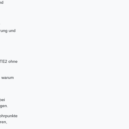
nd
r
erung und
VTE2 ohne
h, warum
bei
igen.
Bohrpunkte
ren,