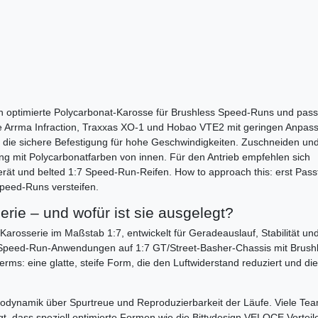
h optimierte Polycarbonat-Karosse für Brushless Speed-Runs und pass
ie Arrma Infraction, Traxxas XO-1 und Hobao VTE2 mit geringen Anpas
d die sichere Befestigung für hohe Geschwindigkeiten. Zuschneiden un
ng mit Polycarbonatfarben von innen. Für den Antrieb empfehlen sich
erät und belted 1:7 Speed-Run-Reifen. How to approach this: erst Pas
Speed-Runs versteifen.
rie – und wofür ist sie ausgelegt?
arosserie im Maßstab 1:7, entwickelt für Geradeauslauf, Stabilität un
rt Speed-Run-Anwendungen auf 1:7 GT/Street-Basher-Chassis mit Brush
erms: eine glatte, steife Form, die den Luftwiderstand reduziert und di
rodynamik über Spurtreue und Reproduzierbarkeit der Läufe. Viele Te
gt, dass speziell optimierte Formen wie die Bittydesign VELOCE Vorteil