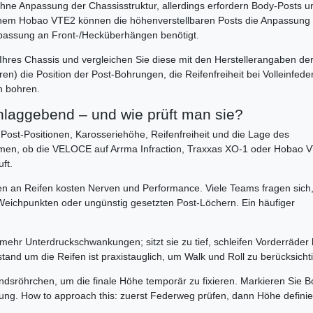
 ohne Anpassung der Chassisstruktur, allerdings erfordern Body-Posts u
inem Hobao VTE2 können die höhenverstellbaren Posts die Anpassung
anpassung an Front-/Hecküberhängen benötigt.
res Chassis und vergleichen Sie diese mit den Herstellerangaben de
n) die Position der Post-Bohrungen, die Reifenfreiheit bei Volleinfed
n bohren.
hlaggebend – und wie prüft man sie?
Post-Positionen, Karosseriehöhe, Reifenfreiheit und die Lage des
men, ob die VELOCE auf Arrma Infraction, Traxxas XO-1 oder Hobao 
ft.
en an Reifen kosten Nerven und Performance. Viele Teams fragen sic
, Weichpunkten oder ungünstig gesetzten Post-Löchern. Ein häufiger
 mehr Unterdruckschwankungen; sitzt sie zu tief, schleifen Vorderräder 
nd um die Reifen ist praxistauglich, um Walk und Roll zu berücksicht
sröhrchen, um die finale Höhe temporär zu fixieren. Markieren Sie 
lung. How to approach this: zuerst Federweg prüfen, dann Höhe definie