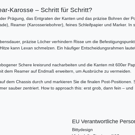
r-Karosse – Schritt für Schritt?
er Prägung, das Entgraten der Kanten und das präzise Bohren der Po
de), Reamer (Karosseriebohrer), feines Schleifpapier und Marker. In 
ensdauer, präzise Löcher verhindern Risse um die Befestigungspunkte
er Hitze kann Lexan schmelzen. Ein häufiger Entscheidungsrahmen lautet
gebogener Schere kreisrund nacharbeiten und die Kanten mit 600er Pap
it dem Reamer auf Endmaß erweitern, um Ausbrüche zu vermeiden.
f dem Chassis durch und markieren Sie die finalen Post-Positionen. 
mer sauber zentriert. How to approach this: erst grob, dann fein – und
EU Verantwortliche Perso
Bittydesign