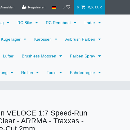
Anmelden
Registrieren
0
0
0,00 EUR
eug
RC Bike
RC Rennboot
Lader
Kugellager
Karossen
Airbrush Farben
Lüfter
Brushless Motoren
Farben Spray
rung
Reifen
Tools
Fahrtenregler
ign VELOCE 1:7 Speed-Run
lear - ARRMA - Traxxas -
e-Cut 2mm