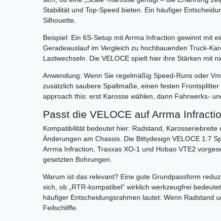
Stabilität und Top-Speed bieten. Ein häufiger Entscheidu
Silhouette.
Beispiel: Ein 6S-Setup mit Arrma Infraction gewinnt mit
Geradeauslauf im Vergleich zu hochbauenden Truck-Karos
Lastwechseln. Die VELOCE spielt hier ihre Stärken mit 
Anwendung: Wenn Sie regelmäßig Speed-Runs oder Vmax-T
zusätzlich saubere Spaltmaße, einen festen Frontsplitte
approach this: erst Karosse wählen, dann Fahrwerks- un
Passt die VELOCE auf Arrma Infracti
Kompatibilität bedeutet hier: Radstand, Karosseriebreite
Änderungen am Chassis. Die Bittydesign VELOCE 1:7 Spe
Arrma Infraction, Traxxas XO-1 und Hobao VTE2 vorgeseh
gesetzten Bohrungen.
Warum ist das relevant? Eine gute Grundpassform reduzi
sich, ob „RTR-kompatibel“ wirklich werkzeugfrei bedeute
häufiger Entscheidungsrahmen lautet: Wenn Radstand u
Feilschliffe.