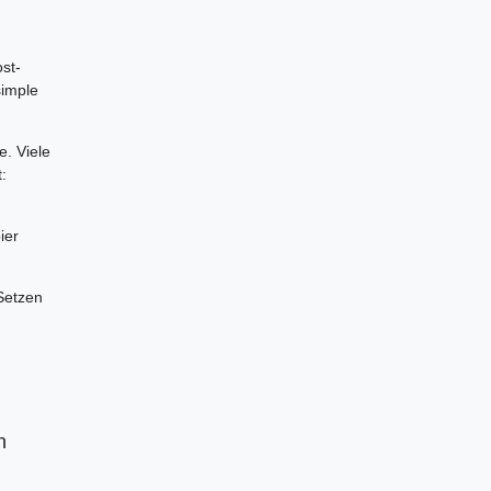
st-
simple
. Viele
:
ier
Setzen
n