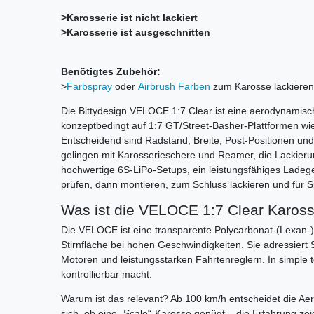
>Karosserie ist nicht lackiert
>Karosserie ist ausgeschnitten
Benötigtes Zubehör:
>
Farbspray
oder
Airbrush Farben
zum Karosse lackieren
Die Bittydesign VELOCE 1:7 Clear ist eine aerodynamisc
konzeptbedingt auf 1:7 GT/Street-Basher-Plattformen w
Entscheidend sind Radstand, Breite, Post-Positionen un
gelingen mit Karosserieschere und Reamer, die Lackieru
hochwertige 6S-LiPo-Setups, ein leistungsfähiges Ladeg
prüfen, dann montieren, zum Schluss lackieren und für 
Was ist die VELOCE 1:7 Clear Karosse
Die VELOCE ist eine transparente Polycarbonat-(Lexan-)K
Stirnfläche bei hohen Geschwindigkeiten. Sie adressie
Motoren und leistungsstarken Fahrtenreglern. In simple t
kontrollierbar macht.
Warum ist das relevant? Ab 100 km/h entscheidet die Ae
sich, ob eine „Scale“-Karosse genügt – die Erfahrung zei