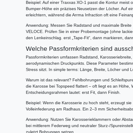
Beispiel: Auf einer Traxxas XO-1 passt die Kontur meist
Bumper-Höhe ein präzises Neusetzen der Löcher. Auf e
erleichtern, während die Arrma Infraction oft eine Fein
Anwendung: Messen Sie Radstand und maximale Breite Ih
VELOCE. Prüfen Sie in einer Probemontage (ohne lackiere
den Lenkeinschlag. erst „Tape-Fit“, dann markieren, dan
Welche Passformkriterien sind aussc
Passformkriterien umfassen Radstand, Karosseriebreite, 
aerodynamischen Druckpunkts. Diese Parameter bestim
Stress sitzt. In simple terms: Länge, Breite, Löcher und Lu
Warum ist das relevant? Fehlbohrungen und Schleifspur
die Karosse bei Topspeed flattert – oft liegt es an Höhe
Entscheidungsrahmen lautet: erst Fit, dann Finish.
Beispiel: Wenn die Karosserie zu hoch steht, erzeugt sie
Volleinfederung am Radhaus. Ein 2–3 mm Sicherheitsabsta
Anwendung: Nutzen Sie Karosserieklammern oder Abstand
bei mittlerem Federweg und neutraler Sturz-/Spureinstel
zuletzt Bohrungen setzen.