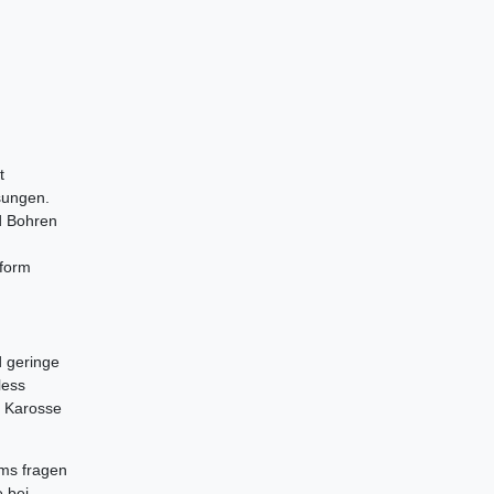
t
sungen.
d Bohren
sform
d geringe
less
e Karosse
ams fragen
e bei