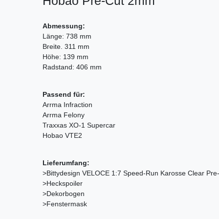
Hobao Pre-Cut 2mm
Abmessung:
Länge: 738 mm
Breite. 311 mm
Höhe: 139 mm
Radstand: 406 mm
Passend für:
Arrma Infraction
Arrma Felony
Traxxas XO-1 Supercar
Hobao VTE2
Lieferumfang:
>Bittydesign VELOCE 1:7 Speed-Run Karosse Clear Pr
>Heckspoiler
>Dekorbogen
>Fenstermask