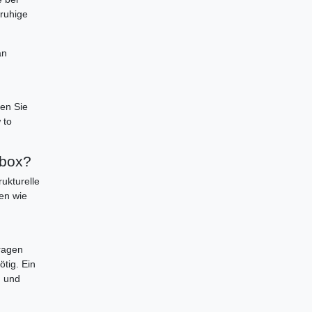
 ruhige
an
en Sie
 to
 box?
ukturelle
en wie
ragen
tig. Ein
g und