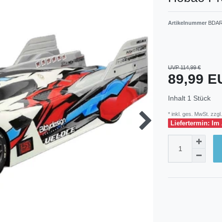
Artikelnummer
BDAR
UVP 114,99 €
89,99 
Inhalt
1
Stück
* inkl. ges. MwSt. zzgl.
Liefertermin: Im