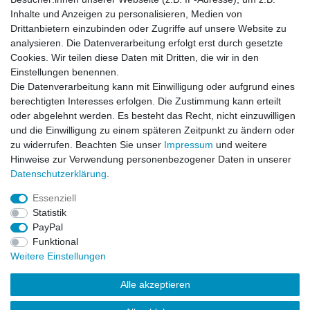
Inhalte und Anzeigen zu personalisieren, Medien von
Zubehör
Drittanbietern einzubinden oder Zugriffe auf unsere Website zu
analysieren. Die Datenverarbeitung erfolgt erst durch gesetzte
Cookies. Wir teilen diese Daten mit Dritten, die wir in den
Bittydesign Body Post Marker 4er Set - 8mm -
Einstellungen benennen.
RC Auto 1:5 - 1:7 - 1:8
Die Datenverarbeitung kann mit Einwilligung oder aufgrund eines
21,99 € *
berechtigten Interesses erfolgen. Die Zustimmung kann erteilt
In den Warenkorb
oder abgelehnt werden. Es besteht das Recht, nicht einzuwilligen
*
inkl. ges. MwSt.
zzgl.
Versandkosten
und die Einwilligung zu einem späteren Zeitpunkt zu ändern oder
zu widerrufen. Beachten Sie unser
Impressum
und weitere
Hinweise zur Verwendung personenbezogener Daten in unserer
Daten­schutz­erklärung
.
Essenziell
Statistik
Impressum
Daten­schutz­erklärung
AGB
PayPal
Funktional
Weitere Einstellungen
Widerrufs­recht
Kontakt
Vertrag widerrufen
Alle akzeptieren