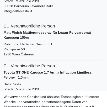
Strada Palazzuolo
20/B
50028
Barberino Tavarnelle
Italia
info@deltaplastik.it
EU Verantwortliche Person
Matt Finish Mattierungsspray für Lexan-Polycarbonat
Karossen 150ml
Robitronic Electronic Ges.m.b.H.
Pfarrgasse
50
1230
Wien
Österreich
EU Verantwortliche Person
Toyota GT ONE Karosse 1:7 Arrma Infraction Limitless
Felony - 1,5mm
DeltaPlastik
Strada Palazzuolo
20/B
50028
Barberino Tavarnelle
Italia
Wir verwenden Cookies und ähnliche Technologien auf unserer
info@deltaplastik.it
Website und verarbeiten personenbezogene Daten von
Besucher:innen unserer Webseite (z.B. IP-Adresse), um z.B.