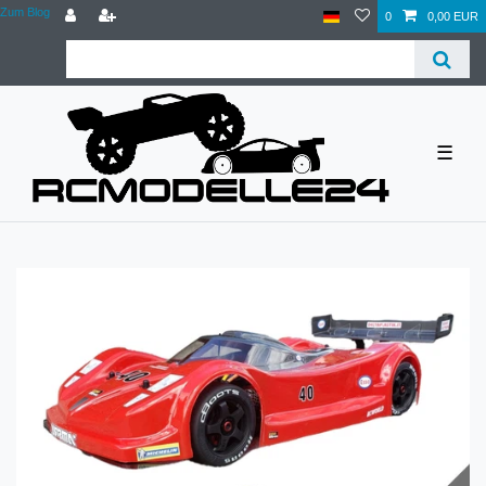
Zum Blog
0
0,00 EUR
☰