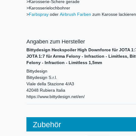
>Karosserie-Schere gerade
>Karosserielochbohrer
>
Farbspray
oder
Airbrush Farben
zum Karosse lackieren
Angaben zum Hersteller
Bittydesign Heckspoiler High Downforce für JOTA 1:
JOTA 1:7 für Arrma Felony - Infraction - Limitless, B
Felony - Infraction - Limitless 1,5mm
Bittydesign
Bittydesign S.r.l.
Viale della Stazione
4/A3
42048
Rubiera
Italia
https://www.bittydesign.net/en/
Zubehör