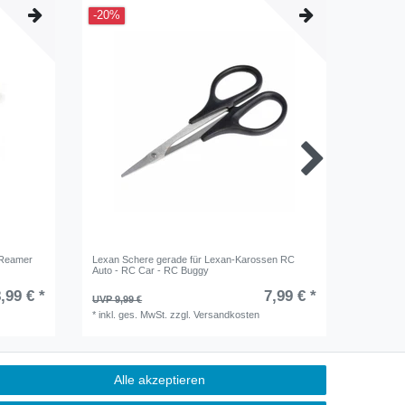
-20%
-20%
 Reamer
Lexan Schere gerade für Lexan-Karossen RC
Lexan Sc
Auto - RC Car - RC Buggy
Modellau
,99 € *
7,99 € *
UVP 9,99 €
UVP 9,99
*
inkl. ges. MwSt.
zzgl.
Versandkosten
*
inkl. ge
Alle akzeptieren