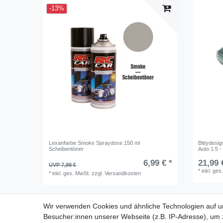
-13%
Lexanfarbe Smoke Spraydose 150 ml
Bittydesi
Scheibentöner
Auto 1:5 - 
6,99 € *
21,99 
UVP 7,99 €
*
inkl. ges
*
inkl. ges. MwSt.
zzgl.
Versandkosten
Wir verwenden Cookies und ähnliche Technologien auf 
Besucher:innen unserer Webseite (z.B. IP-Adresse), um z