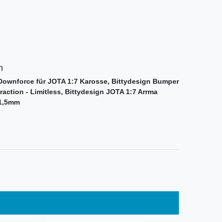
n
 Downforce für JOTA 1:7 Karosse, Bittydesign Bumper
fraction - Limitless, Bittydesign JOTA 1:7 Arrma
 1,5mm