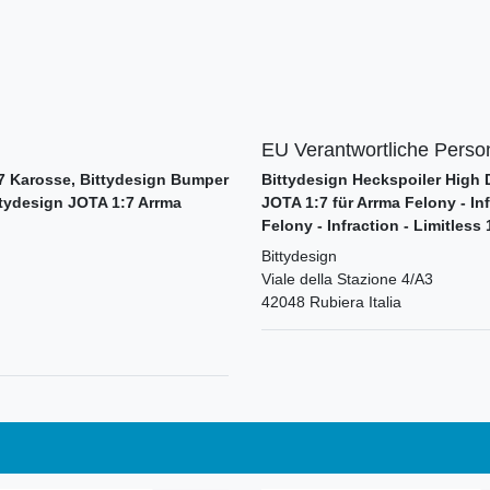
EU Verantwortliche Perso
7 Karosse, Bittydesign Bumper
Bittydesign Heckspoiler High
ittydesign JOTA 1:7 Arrma
JOTA 1:7 für Arrma Felony - In
Felony - Infraction - Limitless
Bittydesign
Viale della Stazione
4/A3
42048
Rubiera
Italia