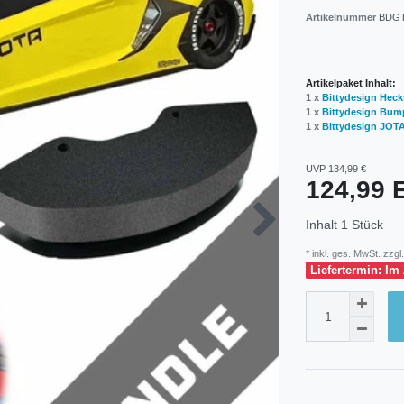
Artikelnummer
BDGT
Artikelpaket Inhalt:
1 x
Bittydesign Heck
1 x
Bittydesign Bumpe
1 x
Bittydesign JOTA
UVP 134,99 €
124,99
Inhalt
1
Stück
* inkl. ges. MwSt. zzgl.
Liefertermin: Im