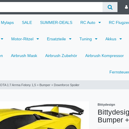
Mylaps
SALE
SUMMER-DEALS
RC Auto
RC Flugz
Motor-Ritzel
Ersatzteile
Tuning
Akkus
en
Airbrush Mask
Airbrush Zubehör
Airbrush Kompressor
Fernsteue
JOTA 1:7 Arrma Felony 1,5 + Bumper + Downforce Spoiler
Bittydesign
Bittydesi
Bumper +