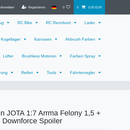
Anmelden
Registrieren
0
0
0,00 EUR
eug
RC Bike
RC Rennboot
Lader
Kugellager
Karossen
Airbrush Farben
Lüfter
Brushless Motoren
Farben Spray
rung
Reifen
Tools
Fahrtenregler
gn JOTA 1:7 Arrma Felony 1,5 +
 Downforce Spoiler