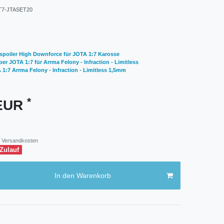
7-JTASET20
spoiler High Downforce für JOTA 1:7 Karosse
r JOTA 1:7 für Arrma Felony - Infraction - Limitless
 1:7 Arrma Felony - Infraction - Limitless 1,5mm
*
 EUR
Versandkosten
 Zulauf
In den Warenkorb