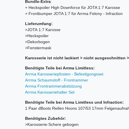
Bundle-Extra
:
+ Heckspoiler High Downforce für JOTA 1:7 Karosse
+ Frontbumper JOTA 1:7 für Arrma Felony - Infraction
Lieferumfang:
>JOTA 1:7 Karosse
>Heckspoiler
>Dekorbogen
>Fenstermask
Karosserie ist nicht lackiert > nicht ausgeschnitten 
Benötigte Teile bei Arrma Limitless:
Arrma Karosseriepfosten - Befestigungsset
Arrma Schaumstoff - Frontrammer
Arrma Frontrammerabstützung
Arrma Karosseriehalter Set
Benötigte Teile bei Arrma Limitless und Infraction:
1 Paar dBoots Reifen Hoons 107/53 17mm Felgenaufnah
Benötigtes Zubehör:
>Karosserie-Schere gebogen