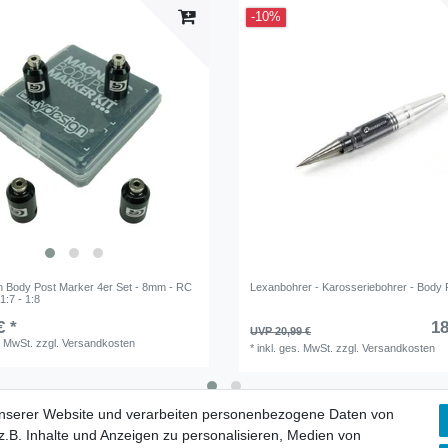
-10%
gn Body Post Marker 4er Set - 8mm - RC
Lexanbohrer - Karosseriebohrer - Body
1:7 - 1:8
€ *
18
UVP 20,99 €
. MwSt.
zzgl.
Versandkosten
*
inkl. ges. MwSt.
zzgl.
Versandkosten
unserer Website und verarbeiten personenbezogene Daten von
.B. Inhalte und Anzeigen zu personalisieren, Medien von