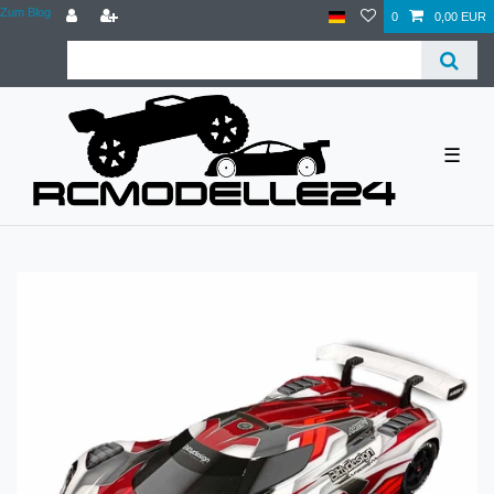
Zum Blog
0
0,00 EUR
☰