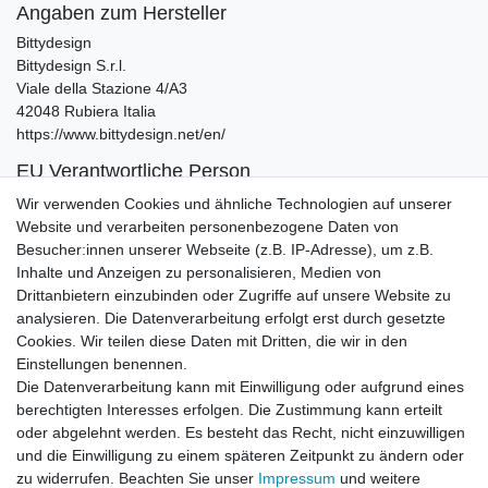
Angaben zum Hersteller
Bittydesign
Bittydesign S.r.l.
Viale della Stazione
4/A3
42048
Rubiera
Italia
https://www.bittydesign.net/en/
EU Verantwortliche Person
Bittydesign
Wir verwenden Cookies und ähnliche Technologien auf unserer
Viale della Stazione
4/A3
Website und verarbeiten personenbezogene Daten von
42048
Rubiera
Italia
Besucher:innen unserer Webseite (z.B. IP-Adresse), um z.B.
Inhalte und Anzeigen zu personalisieren, Medien von
Zubehör
Drittanbietern einzubinden oder Zugriffe auf unsere Website zu
analysieren. Die Datenverarbeitung erfolgt erst durch gesetzte
Cookies. Wir teilen diese Daten mit Dritten, die wir in den
-13%
Lexanfarbe Smoke Spraydose 150 ml
Einstellungen benennen.
Scheibentöner
Die Datenverarbeitung kann mit Einwilligung oder aufgrund eines
6,99 € *
UVP 7,99 €
berechtigten Interesses erfolgen. Die Zustimmung kann erteilt
In den Warenkorb
oder abgelehnt werden. Es besteht das Recht, nicht einzuwilligen
und die Einwilligung zu einem späteren Zeitpunkt zu ändern oder
*
inkl. ges. MwSt.
zzgl.
Versandkosten
zu widerrufen. Beachten Sie unser
Impressum
und weitere