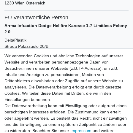
1230
Wien
Österreich
EU Verantwortliche Person
Arrma Infraction Dodge Hellfire Karosse 1:7 Limitless Felony
2.0
DeltaPlastik
Strada Palazzuolo
20/B
50028
Barberino Tavarnelle
Italia
Wir verwenden Cookies und ähnliche Technologien auf unserer
info@deltaplastik.it
Website und verarbeiten personenbezogene Daten von
Besucher:innen unserer Webseite (z.B. IP-Adresse), um z.B.
Inhalte und Anzeigen zu personalisieren, Medien von
Zubehör
Drittanbietern einzubinden oder Zugriffe auf unsere Website zu
analysieren. Die Datenverarbeitung erfolgt erst durch gesetzte
Cookies. Wir teilen diese Daten mit Dritten, die wir in den
-13%
Lexanfarbe Smoke Spraydose 150 ml
Einstellungen benennen.
Scheibentöner
Die Datenverarbeitung kann mit Einwilligung oder aufgrund eines
6,99 € *
UVP 7,99 €
berechtigten Interesses erfolgen. Die Zustimmung kann erteilt
In den Warenkorb
oder abgelehnt werden. Es besteht das Recht, nicht einzuwilligen
und die Einwilligung zu einem späteren Zeitpunkt zu ändern oder
*
inkl. ges. MwSt.
zzgl.
Versandkosten
zu widerrufen. Beachten Sie unser
Impressum
und weitere