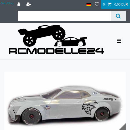
Zum Blog
0
0,00 EUR
☰