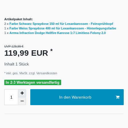
Artikelpaket Inhalt:
2 x
Farbe Schwarz Spraydose 150 ml für Lexankarossen - Feinsprühkopf
1 x
Farbe Weiss Spraydose 400 ml für Lexankarossen - Hinterlegungsfarbe
1 x
Arrma Infraction Dodge Hellfire Karosse 1:7 Limitless Felony 2.0
UVP 129,99 €
*
119,99 EUR
Inhalt
1
Stück
* inkl. ges. MwSt. zzgl.
Versandkosten
In 2-3 Werktagen versandfertig
In den Warenkorb