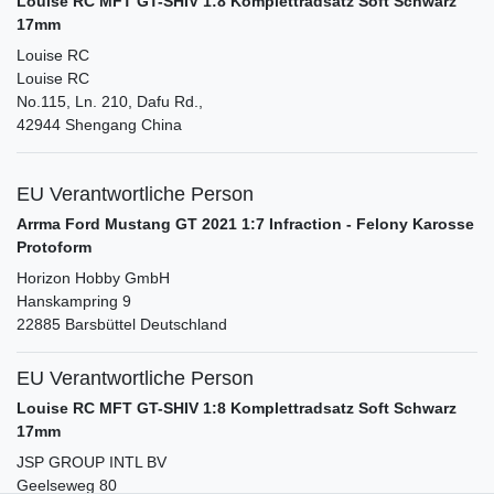
Louise RC MFT GT-SHIV 1:8 Komplettradsatz Soft Schwarz
17mm
Louise RC
Louise RC
No.115, Ln. 210, Dafu Rd.,
42944
Shengang
China
EU Verantwortliche Person
Arrma Ford Mustang GT 2021 1:7 Infraction - Felony Karosse
Protoform
Horizon Hobby GmbH
Hanskampring
9
22885
Barsbüttel
Deutschland
EU Verantwortliche Person
Louise RC MFT GT-SHIV 1:8 Komplettradsatz Soft Schwarz
17mm
JSP GROUP INTL BV
Geelseweg
80