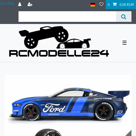
Zum Blog
0
0,00 EUR
☰