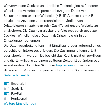
2250
Olen
Belgien
Wir verwenden Cookies und ähnliche Technologien auf unserer
info@jsp-group.be
Website und verarbeiten personenbezogene Daten von
Besucher:innen unserer Webseite (z.B. IP-Adresse), um z.B.
Inhalte und Anzeigen zu personalisieren, Medien von
Zubehör
Drittanbietern einzubinden oder Zugriffe auf unsere Website zu
analysieren. Die Datenverarbeitung erfolgt erst durch gesetzte
Cookies. Wir teilen diese Daten mit Dritten, die wir in den
-13%
Lexanfarbe Smoke Spraydose 150 ml
Einstellungen benennen.
Scheibentöner
Die Datenverarbeitung kann mit Einwilligung oder aufgrund eines
6,99 € *
UVP 7,99 €
berechtigten Interesses erfolgen. Die Zustimmung kann erteilt
In den Warenkorb
oder abgelehnt werden. Es besteht das Recht, nicht einzuwilligen
und die Einwilligung zu einem späteren Zeitpunkt zu ändern oder
*
inkl. ges. MwSt.
zzgl.
Versandkosten
zu widerrufen. Beachten Sie unser
Impressum
und weitere
Hinweise zur Verwendung personenbezogener Daten in unserer
Daten­schutz­erklärung
.
Essenziell
Statistik
Impressum
Daten­schutz­erklärung
AGB
PayPal
Funktional
Weitere Einstellungen