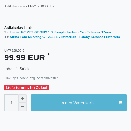
Artikelnummer
PRM158100SET50
Artikelpaket Inhalt:
2 x
Louise RC MFT GT-SHIV 1:8 Komplettradsatz Soft Schwarz 17mm
1 x
Arrma Ford Mustang GT 2021 1:7 Infraction - Felony Karosse Protoform
UVP 129,99 €
*
99,99 EUR
Inhalt
1
Stück
* inkl. ges. MwSt. zzgl.
Versandkosten
Liefertermin: Im Zulauf
In den Warenkorb