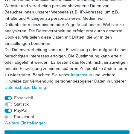
Weitere Details
Website und verarbeiten personenbezogene Daten von
Besucher:innen unserer Webseite (z.B. IP-Adresse), um z.B.
Inhalte und Anzeigen zu personalisieren, Medien von
Hiro Seiko Silicon Diff Oel 8000CST
Drittanbietern einzubinden oder Zugriffe auf unsere Website zu
60ml
analysieren. Die Datenverarbeitung erfolgt erst durch gesetzte
Cookies. Wir teilen diese Daten mit Dritten, die wir in den
Einstellungen benennen.
Die Datenverarbeitung kann mit Einwilligung oder aufgrund eines
berechtigten Interesses erfolgen. Die Zustimmung kann erteilt
Angaben zum Hersteller
oder abgelehnt werden. Es besteht das Recht, nicht einzuwilligen
HIRO SEIKO
und die Einwilligung zu einem späteren Zeitpunkt zu ändern oder
zu widerrufen. Beachten Sie unser
Impressum
und weitere
EU Verantwortliche Person
Hinweise zur Verwendung personenbezogener Daten in unserer
Daten­schutz­erklärung
.
Essenziell
Statistik
Impressum
Daten­schutz­erklärung
AGB
PayPal
Funktional
Weitere Einstellungen
Widerrufs­recht
Kontakt
Vertrag widerrufen