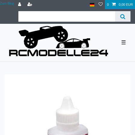
Zum Blog
0
0,00 EUR
☰