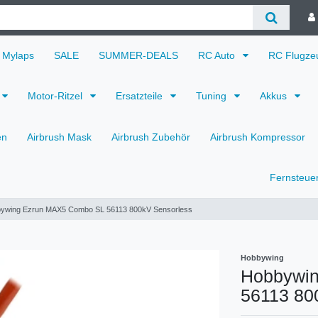
Mylaps
SALE
SUMMER-DEALS
RC Auto
RC Flugz
Motor-Ritzel
Ersatzteile
Tuning
Akkus
en
Airbrush Mask
Airbrush Zubehör
Airbrush Kompressor
Fernsteue
ywing Ezrun MAX5 Combo SL 56113 800kV Sensorless
Hobbywing
Hobbywi
56113 80