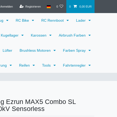
Anmelden
Registrieren
0
0
0,00 EUR
eug
RC Bike
RC Rennboot
Lader
Kugellager
Karossen
Airbrush Farben
Lüfter
Brushless Motoren
Farben Spray
rung
Reifen
Tools
Fahrtenregler
ng Ezrun MAX5 Combo SL
0kV Sensorless