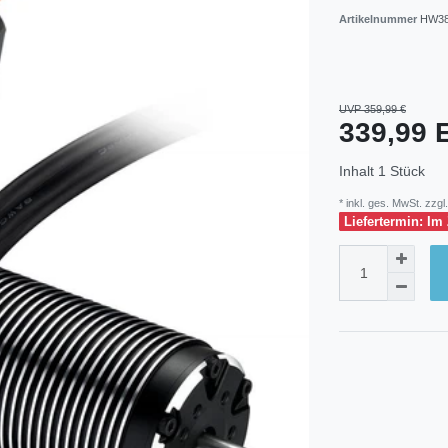
Artikelnummer
HW38
UVP 359,99 €
339,99
Inhalt
1
Stück
* inkl. ges. MwSt. zzgl.
Liefertermin: Im