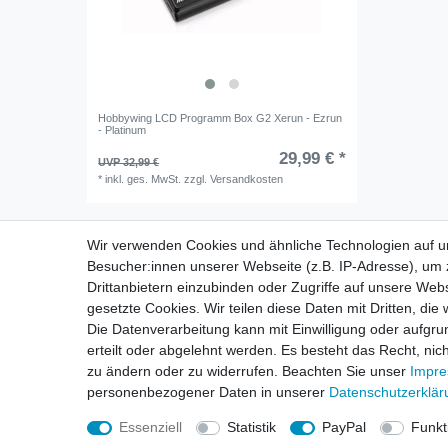
Hobbywing LCD Programm Box G2 Xerun - Ezrun
- Platinum
29,99 € *
UVP 32,99 €
*
inkl. ges. MwSt.
zzgl.
Versandkosten
Wir verwenden Cookies und ähnliche Technologien auf 
Besucher:innen unserer Webseite (z.B. IP-Adresse), um z
Drittanbietern einzubinden oder Zugriffe auf unsere Webs
gesetzte Cookies. Wir teilen diese Daten mit Dritten, die
Die Datenverarbeitung kann mit Einwilligung oder aufgru
Impressum
D
erteilt oder abgelehnt werden. Es besteht das Recht, nich
zu ändern oder zu widerrufen. Beachten Sie unser
Impr
personenbezogener Daten in unserer
Daten­schutz­erklä
Essenziell
Statistik
PayPal
Funkt