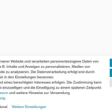
unserer Website und verarbeiten personenbezogene Daten von
.B. Inhalte und Anzeigen zu personalisieren, Medien von
ite zu analysieren. Die Datenverarbeitung erfolgt erst durch
 wir in den Einstellungen benennen.
nd eines berechtigten Interesses erfolgen. Die Zustimmung kann
aten­schutz­erklärung
AGB
Widerrufs­recht
Vertrag widerru
t einzuwilligen und die Einwilligung zu einem späteren Zeitpunkt
essum
und weitere Hinweise zur Verwendung
rung
.
© Copyright 2026 | Alle Rechte vorbehalten.
ional
Weitere Einstellungen